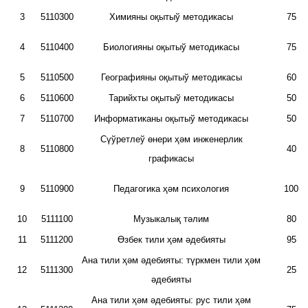
3
5110300
Химияны оқытыў методикасы
75
4
5110400
Биологияны оқытыў методикасы
75
5
5110500
Географияны оқытыў методикасы
60
6
5110600
Тарийхты оқытыў методикасы
50
7
5110700
Информатиканы оқытыў методикасы
50
Сүўретлеў өнери ҳәм инженерлик
8
5110800
40
графикасы
9
5110900
Педагогика ҳәм психология
100
10
5111100
Музыкалық тәлим
80
11
5111200
Өзбек тили ҳәм әдебияты
95
Ана тили ҳәм әдебияты: түркмен тили ҳәм
12
5111300
25
әдебияты
Ана тили ҳәм әдебияты: рус тили ҳәм