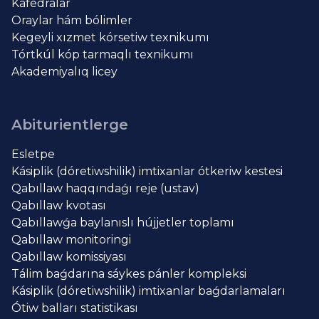
Kafedralar
Oraylar hám bólimler
Kegeyli xızmet kórsetiw texnikumı
Tórtkúl kóp tarmaqlı texnikumı
Akademiyalıq licey
Abiturientlerge
Esletpe
Kásiplik (dóretiwshilik) imtixanlar ótkeriw kestesi
Qabıllaw haqqındaǵı reje (ustav)
Qabıllaw kvotası
Qabıllawǵa baylanıslı hújjetler toplamı
Qabıllaw monitoringi
Qabıllaw komissiyası
Tálim baǵdarına sáykes pánler kompleksi
Kásiplik (dóretiwshilik) imtixanlar baǵdarlamaları
Ótiw balları statistikası