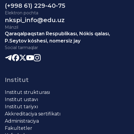
(+998 61) 229-40-75
Elektron pochta
nkspi_info@edu.uz
Mánzil
Qaraqalpaqstan Respublikası, Nókis qalası,
P.Seytov kóshesi, nomersiz jay
Social tarmaqlar
Institut
Institut strukturası
Institut ustavı
Institut tariyxı
Akkreditaciya sertifikatı
Administraciya
Fakultetler