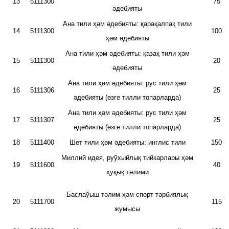
13
5111300
75
әдебияты
Ана тили ҳәм әдебияты: қарақалпақ тили
14
5111300
100
ҳәм әдебияты
Ана тили ҳәм әдебияты: қазақ тили ҳәм
15
5111300
20
әдебияты
Ана тили ҳәм әдебияты: рус тили ҳәм
16
5111306
25
әдебияты (өзге тилли топарларда)
Ана тили ҳәм әдебияты: рус тили ҳәм
17
5111307
25
әдебияты (өзге тилли топарларда)
18
5111400
Шет тили ҳәм әдебияты: инглис тили
150
Миллий идея, руўхыйлық тийкарлары ҳәм
19
5111600
40
ҳуқық тәлими
Баслаўыш тәлим ҳәм спорт тәрбиялық
20
5111700
115
жумысы