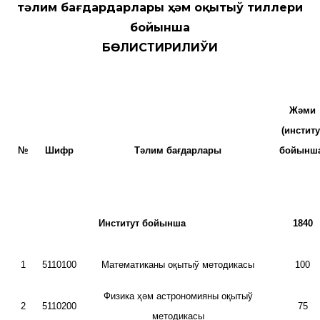
тәлим бағдардарлары ҳәм оқытыў тиллери
бойынша
БӨЛИСТИРИЛИЎИ
Жәми
(институ
№
Шифр
Тәлим бағдарлары
бойынша
Институт бойынша
1840
1
5110100
Математиканы оқытыў методикасы
100
Физика ҳәм астрономияны оқытыў
2
5110200
75
методикасы