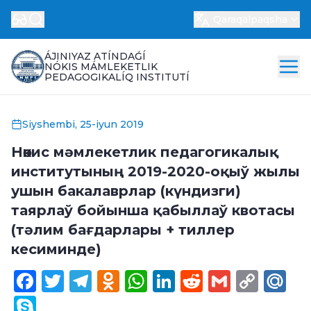
Qaraqalpaqsha
ÁJINIYAZ ATÍNDAǴÍ
NÓKIS MÁMLEKETLIK
PEDAGOGIKALÍQ INSTITUTÍ
Siyshembi, 25-iyun 2019
Нөкис мәмлекетлик педагогикалық
институтының 2019-2020-оқыў жылы
ушын бакалаврлар (күндизги)
таярлаў бойынша қабыллаў квотасы
(тәлим бағдарлары + тиллер
кесиминде)
Facebook
Twitter
Telegram
Odnoklassniki
WhatsApp
LinkedIn
Reddit
Gmail
Cop
Ma
Link
Skype