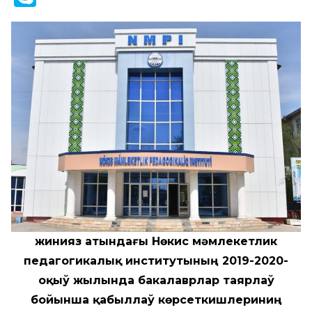
Әжинияз атындағы Нөкис мәмлекетлик
педагогикалық институтының 2019-2020-
оқыў жылында бакалаврлар таярлаў
бойынша қабыллаў көрсеткишлериниң