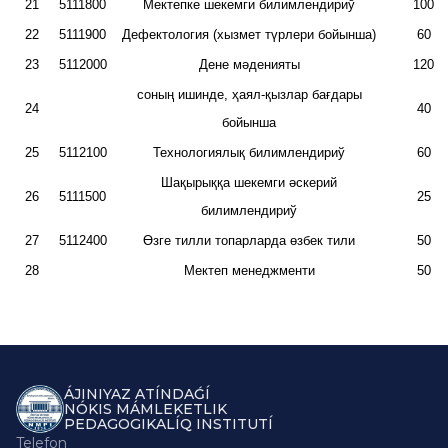
21
5111800
Мектепке шекемги билимлендириў
100
22
5111900
Дефектология (хызмет түрлери бойынша)
60
23
5112000
Дене мәденияты
120
соның ишинде, ҳаял-қызлар бағдары
24
40
бойынша
25
5112100
Технологиялық билимлендириў
60
Шақырыққа шекемги әскерий
26
5111500
25
билимлендириў
27
5112400
Өзге тилли топарларда өзбек тили
50
28
Мектеп менеджменти
50
ÁJINIYAZ ATÍNDAǴÍ
NÓKIS MÁMLEKETLIK
PEDAGOGIKALÍQ INSTITUTÍ
Telefon