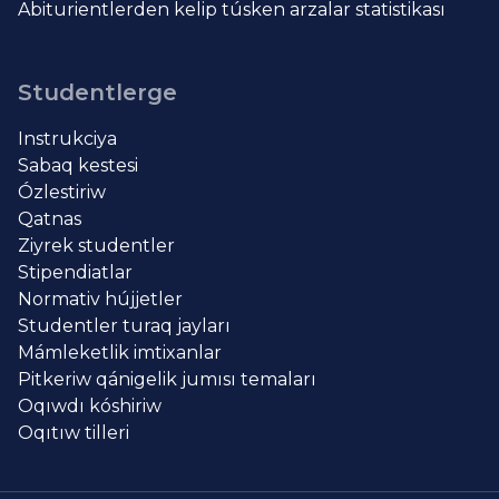
Abiturientlerden kelip túsken arzalar statistikası
Studentlerge
Instrukciya
Sabaq kestesi
Ózlestiriw
Qatnas
Ziyrek studentler
Stipendiatlar
Normativ hújjetler
Studentler turaq jayları
Mámleketlik imtixanlar
Pitkeriw qánigelik jumısı temaları
Oqıwdı kóshiriw
Oqıtıw tilleri