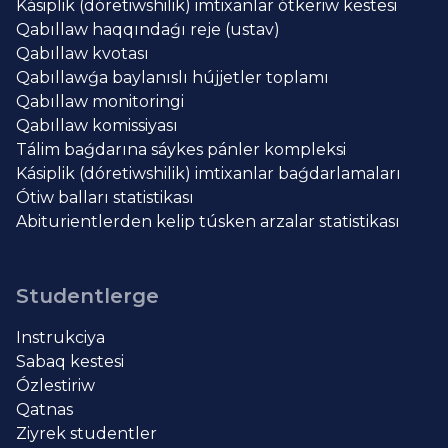
Kásiplik (dóretiwshilik) imtixanlar ótkeriw kestesi
Qabıllaw haqqındaǵı reje (ustav)
Qabıllaw kvotası
Qabıllawǵa baylanıslı hújjetler toplamı
Qabıllaw monitoringi
Qabıllaw komissiyası
Tálim baǵdarına sáykes pánler kompleksi
Kásiplik (dóretiwshilik) imtixanlar baǵdarlamaları
Ótiw balları statistikası
Abiturientlerden kelip túsken arzalar statistikası
Studentlerge
Instrukciya
Sabaq kestesi
Ózlestiriw
Qatnas
Ziyrek studentler