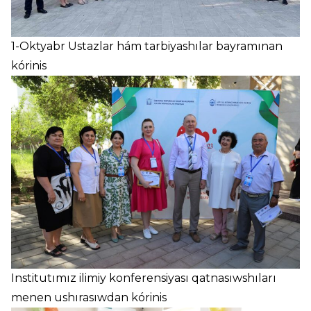
1-Oktyabr Ustazlar hám tarbiyashılar bayramınan
kórinis
Institutımız ilimiy konferensiyası qatnasıwshıları
menen ushırasıwdan kórinis