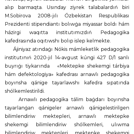
alıp barmaqta. Usınday ziyrek talabalardıń biri
M.Sobirova 2008-jılı Ózbekistan Respublikası
Prezidenti stipendiantı bolıwǵa miyassar boldı hám
házirgi waqıtta institutımızdıń Pedagogika
kafedrasında oqıtıwshı bolıp islep kelmekte.
Ájiniyaz atındaǵı Nókis mámleketlik pedagogika
institutınıń 2020-jıl 14-avgust kúngi 427 D/1 sanlı
buyrıǵı tiykarında «Mektepke shekemgi tárbiya
hám defektologiya» kafedrası arnawlı pedagogika
boyınsha qánige tayarlawshı kafedra sıpatında
shólkemlestirildi.
Arnawlı pedagogika tálim baǵdarı boyınsha
tayarlanǵan qánigeler arnawlı qánigelestirilgen
bilimlendiriw mektepleri, arnawlı mektepke
shekemgi bilimlendiriw shólkemleri, ulıwma
bilimlendiriw mektepleri, mektepke shekemgi