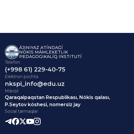
ÁJINIYAZ ATÍNDAǴÍ
NÓKIS MÁMLEKETLIK
PEDAGOGIKALÍQ INSTITUTÍ
Telefon
(+998 61) 229-40-75
Elektron pochta
nkspi_info@edu.uz
Mánzil
Qaraqalpaqstan Respublikası, Nókis qalası,
P.Seytov kóshesi, nomersiz jay
Social tarmaqlar