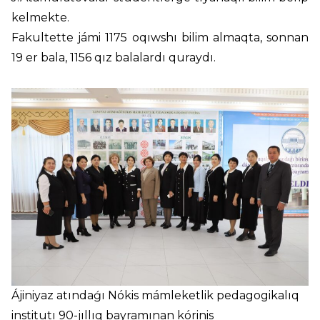
kelmekte.
Fakultette jámi 1175 oqıwshı bilim almaqta, sonnan
19 er bala, 1156 qız balalardı quraydı.
Ájiniyaz atındaǵı Nókis mámleketlik pedagogikalıq
institutı 90-jıllıq bayramınan kórinis