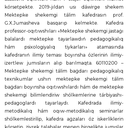
kórsetpekte. 2019-jıldan usı dáwirge shekem
Mektepke shekemgi tálim kafedrasın prof.
G.X.Jumasheva basqarıp kelmekte. Kafedra
professor-oqıtıwshıları «Mektepke shekemgi jastaǵı
balalardı mektepke tayarlawdıń pedagogikalıq
hám psixologiyalıq tiykarları» atamasında
kafedranıń ilimiy teması boyınsha ózleriniń ilimiy-
izertlew jumısların alıp barılmaqta. 60110200 –
Mektepke shekemgi tálim baǵdarı pedagogikalıq
texnikumlar ushın mektepke shekemgi tálim
baǵdarı boyınsha oqıtıwshılardı hám de mektepke
shekemgi bilimlendiriw shólkemlerine tárbiyashı-
pedagoglardı tayarlaydı. Kafedrada ilimiy-
metodikalıq hám oqıw-metodikalıq seminarlar
shólkemlestirilip, kafedra aǵzaları óz iskerliklerin
kórsetip, ziyrek talabalar menen birgelikte jumıslar