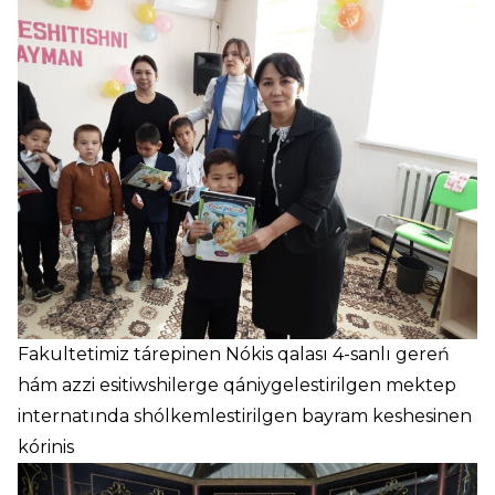
Fakultetimiz tárepinen Nókis qalası 4-sanlı gereń
hám azzi esitiwshilerge qániygelestirilgen mektep
internatında shólkemlestirilgen bayram keshesinen
kórinis