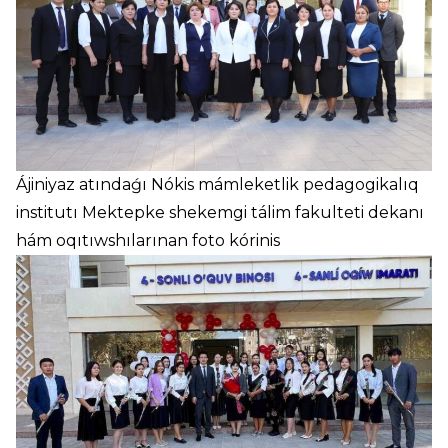
Ájiniyaz atındaǵı Nókis mámleketlik pedagogikalıq
institutı Mektepke shekemgi tálim fakulteti dekanı
hám oqıtıwshılarınan foto kórinis