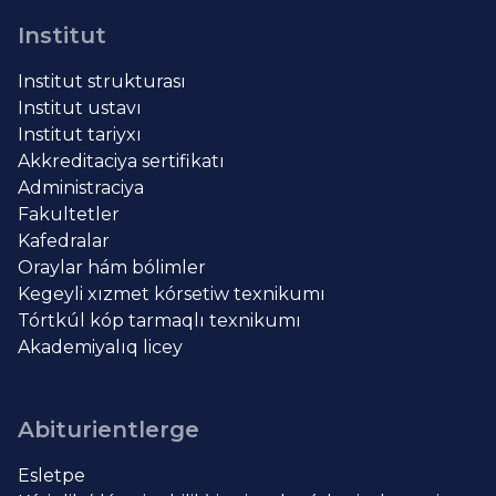
Institut
Institut strukturası
Institut ustavı
Institut tariyxı
Akkreditaciya sertifikatı
Administraciya
Fakultetler
Kafedralar
Oraylar hám bólimler
Kegeyli xızmet kórsetiw texnikumı
Tórtkúl kóp tarmaqlı texnikumı
Akademiyalıq licey
Abiturientlerge
Esletpe