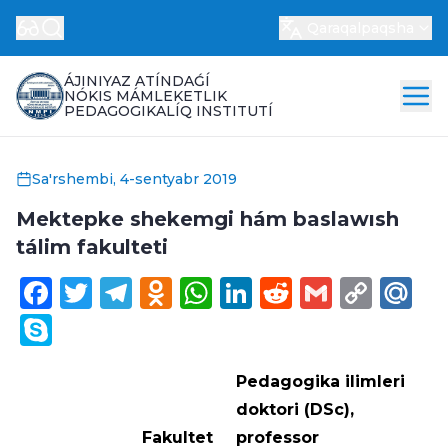
Qaraqalpaqsha
ÁJINIYAZ ATÍNDAǴÍ
NÓKIS MÁMLEKETLIK
PEDAGOGIKALÍQ INSTITUTÍ
Sa'rshembi, 4-sentyabr 2019
Mektepke shekemgi hám baslawısh
tálim fakulteti
Facebook
Twitter
Telegram
Odnoklassniki
WhatsApp
LinkedIn
Reddit
Gmail
Cop
Ma
Link
Skype
Pedagogika ilimleri
dоktоri (DSc),
Fakultet
professor