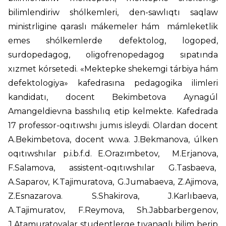
bilimlendiriw shólkemleri, den-sawlıqtı saqlaw
ministrligine qaraslı mákemeler hám mámleketlik
emes shólkemlerde defektolog, logoped,
surdopedagog, oligofrenopedagog sıpatında
xızmet kórsetedi. «Mektepke shekemgi tárbiya hám
defektologiya» kafedrasına pedagogika ilimleri
kandidatı, docent Bekimbetova Aynagúl
Amangeldievna basshılıq etip kelmekte. Kafedrada
17 professor-oqıtıwshı jumıs isleydi. Olardan docent
A.Bekimbetova, docent w.w.a. J.Bekmanova, úlken
oqıtıwshılar p.i.b.f.d. E.Orazımbetov, M.Erjanova,
F.Salamova, assistent-oqıtıwshılar G.Tasbaeva,
A.Saparov, K.Tajimuratova, G.Jumabaeva, Z.Ajimova,
Z.Esnazarova. S.Shakirova, J.Karlıbaeva,
A.Tajimuratov, F.Reymova, Sh.Jabbarbergenov,
J.Atamuratovalar studentlerge tıyanaqlı bilim berip