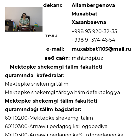
dekanı:
Allambergenova
Muxabbat
Xasanbaevna
+998 93 920-32-35
тел.:
+998 91 374-46-54
e-mail:
muxabbat1105@mail.ru
веб сайт:
msht.ndpi.uz
Mektepke shekemgi tálim fakulteti
quramında kafedralar:
Mektepke shekemgi tálim
Mektepke shekemgi tárbiya hám defektologiya
Mektepke shekemgi tálim fakulteti
quramındaǵı tálim baǵdarlar:
60110200-Mektepke shekemgi tálim
60110300-Arnawlı pedagogika:Logopediya
60110300-Arnawlı pedagogika:Surdopedagogika