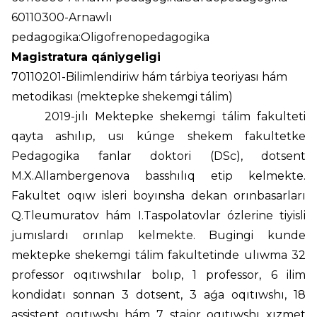
60110300-Arnawlı
pedagogika:Oligofrenopedagogika
Magistratura qániygeligi
70110201-Bilimlendiriw hám tárbiya teoriyası hám
metodikası (mektepke shekemgi tálim)
2019-jılı Mektepke shekemgi tálim fakulteti
qayta ashılıp, usı kúnge shekem fakultetke
Pedagogika fаnlаr dоktоri (DSc), dotsent
M.X.Allambergenova basshılıq etip kelmekte.
Fakultet oqıw isleri boyınsha dekan orınbasarları
Q.Tleumuratov hám I.Taspolatovlar ózlerine tiyisli
jumıslardı orınlap kelmekte. Bugingi kunde
mektepke shekemgi tálim fakultetinde ulıwma 32
professor oqıtıwshılar bolıp, 1 professor, 6 ilim
kondidatı sonnan 3 dotsent, 3 aǵa oqıtıwshı, 18
assistent oqıtıwshı hám 7 stajor oqıtıwshı xızmet