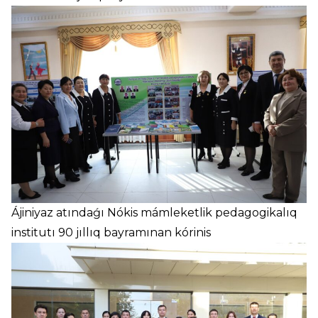
Ájiniyaz atındaǵı Nókis mámleketlik pedagogikalıq
institutı 90 jıllıq bayramınan kórinis