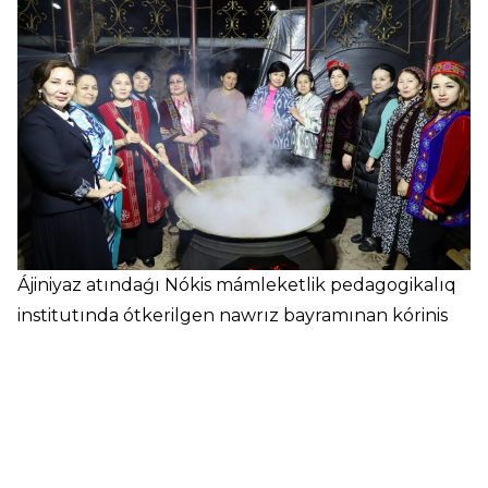
Ájiniyaz atındaǵı Nókis mámleketlik pedagogikalıq
institutında ótkerilgen nawrız bayramınan kórinis