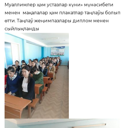
Муғаллимлер ҳәм устазлар күни» мүнәсибети
менен мақалалар ҳәм плакатлар таңлаўы болып
өтти. Таңлаў жеңимпазлары диплом менен
сыйлықланды