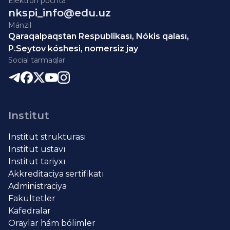
Elektron pochta
nkspi_info@edu.uz
Mánzil
Qaraqalpaqstan Respublikası, Nókis qalası,
P.Seytov kóshesi, nomersiz jay
Social tarmaqlar
Institut
Institut strukturası
Institut ustavı
Institut tariyxı
Akkreditaciya sertifikatı
Administraciya
Fakultetler
Kafedralar
Oraylar hám bólimler