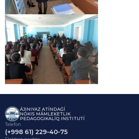
ÁJINIYAZ ATÍNDAǴÍ
NÓKIS MÁMLEKETLIK
PEDAGOGIKALÍQ INSTITUTÍ
Telefon
(+998 61) 229-40-75