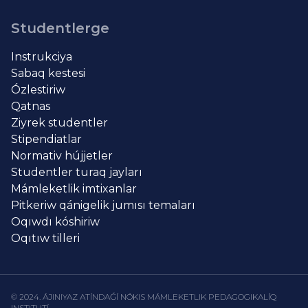
Studentlerge
Instrukciya
Sabaq kestesi
Ózlestiriw
Qatnas
Ziyrek studentler
Stipendiatlar
Normativ hújjetler
Studentler turaq jayları
Mámleketlik imtixanlar
Pitkeriw qánigelik jumısı temaları
Oqıwdı kóshiriw
Oqıtıw tilleri
© 2024. ÁJINIYAZ ATÍNDAǴÍ NÓKIS MÁMLEKETLIK PEDAGOGIKALÍQ
INSTITUTÍ