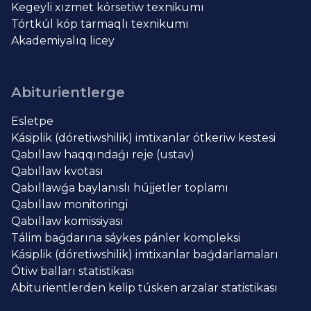
Kegeyli xızmet kórsetiw texnikumı
Tórtkúl kóp tarmaqlı texnikumı
Akademiyalıq licey
Abiturientlerge
Esletpe
Kásiplik (dóretiwshilik) imtixanlar ótkeriw kestesi
Qabıllaw haqqındaǵı reje (ustav)
Qabıllaw kvotası
Qabıllawǵa baylanıslı hújjetler toplamı
Qabıllaw monitoringi
Qabıllaw komissiyası
Tálim baǵdarına sáykes pánler kompleksi
Kásiplik (dóretiwshilik) imtixanlar baǵdarlamaları
Ótiw balları statistikası
Abiturientlerden kelip túsken arzalar statistikası