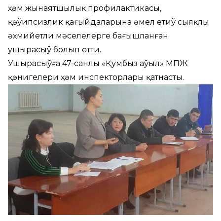
ҳәм жынаятшылық профилактикасы,
қәўипсизлик қағыйдаларына әмел етиў сыяқлы
әҳмийетли мәселелерге бағышланған
ушырасыў болып өтти.
Ушырасыўға 47-санлы «Қумбыз аўыл» МПЖ
қәнигелери ҳәм инспекторлары қатнасты.