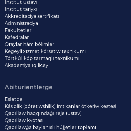
Institut ustavı
Institut tariyxı
Akkreditaciya sertifikatı
Administraciya
Fakultetler
Kafedralar
Oraylar hám bólimler
Kegeyli xızmet kórsetiw texnikumı
Tórtkúl kóp tarmaqlı texnikumı
Akademiyalıq licey
Abiturientlerge
Esletpe
Kásiplik (dóretiwshilik) imtixanlar ótkeriw kestesi
Qabıllaw haqqındaǵı reje (ustav)
Qabıllaw kvotası
Qabıllawǵa baylanıslı hújjetler toplamı