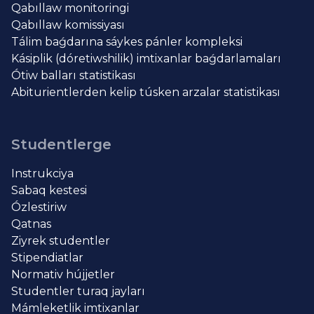
Qabıllaw monitoringi
Qabıllaw komissiyası
Tálim baǵdarına sáykes pánler kompleksi
Kásiplik (dóretiwshilik) imtixanlar baǵdarlamaları
Ótiw balları statistikası
Abiturientlerden kelip túsken arzalar statistikası
Studentlerge
Instrukciya
Sabaq kestesi
Ózlestiriw
Qatnas
Ziyrek studentler
Stipendiatlar
Normativ hújjetler
Studentler turaq jayları
Mámleketlik imtixanlar