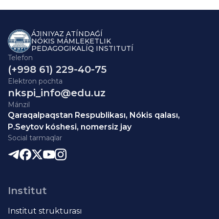
ÁJINIYAZ ATÍNDAǴÍ
NÓKIS MÁMLEKETLIK
PEDAGOGIKALÍQ INSTITUTÍ
Telefon
(+998 61) 229-40-75
Elektron pochta
nkspi_info@edu.uz
Mánzil
Qaraqalpaqstan Respublikası, Nókis qalası,
P.Seytov kóshesi, nomersiz jay
Social tarmaqlar
Institut
Institut strukturası