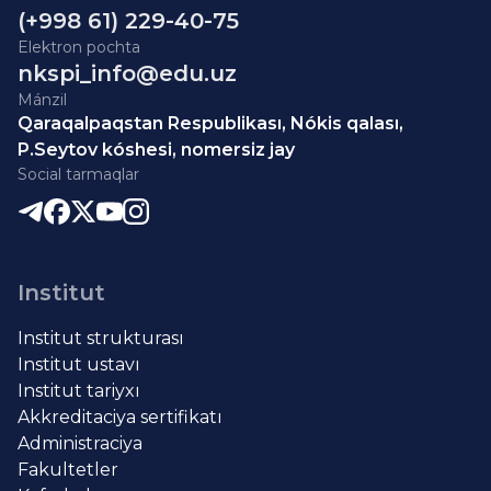
(+998 61) 229-40-75
Elektron pochta
nkspi_info@edu.uz
Mánzil
Qaraqalpaqstan Respublikası, Nókis qalası,
P.Seytov kóshesi, nomersiz jay
Social tarmaqlar
Institut
Institut strukturası
Institut ustavı
Institut tariyxı
Akkreditaciya sertifikatı
Administraciya
Fakultetler