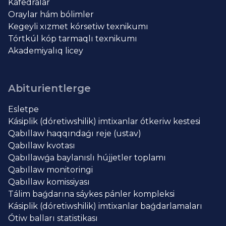
Kafedralar
Oraylar hám bólimler
Kegeyli xızmet kórsetiw texnikumı
Tórtkúl kóp tarmaqlı texnikumı
Akademiyalıq licey
Abiturientlerge
Esletpe
Kásiplik (dóretiwshilik) imtixanlar ótkeriw kestesi
Qabıllaw haqqındaǵı reje (ustav)
Qabıllaw kvotası
Qabıllawǵa baylanıslı hújjetler toplamı
Qabıllaw monitoringi
Qabıllaw komissiyası
Tálim baǵdarına sáykes pánler kompleksi
Kásiplik (dóretiwshilik) imtixanlar baǵdarlamaları
Ótiw balları statistikası