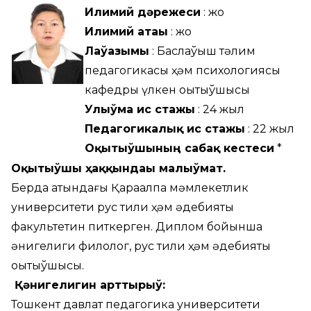
Илимий дәрежеси
: жоқ
Илимий атағы
: жоқ
Лаўазымы
: Баслаўыш тәлим
педагогикасы ҳәм психологиясы
кафедры үлкен оқытыўшысы
Улыўма ис стажы
: 24 жыл
Педагогикалық ис стажы
: 22 жыл
Оқытыўшының сабақ кестеси
*
Оқытыўшы ҳаққындағы мағлыўмат.
Бердақ атындағы Қарақалпақ мәмлекетлик
университети рус тили ҳәм әдебияты
факультетин питкерген.
Диплом бойынша
қәнигелиги филолог, рус тили ҳәм әдебияты
оқытыўшысы.
Қәнигелигин арттырыў:
Тошкент давлат педагогика университети