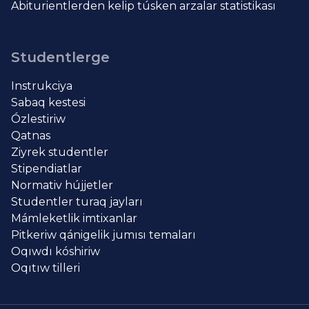
Abiturientlerden kelip túsken arzalar statistikası
Studentlerge
Instrukciya
Sabaq kestesi
Ózlestiriw
Qatnas
Ziyrek studentler
Stipendiatlar
Normativ hújjetler
Studentler turaq jayları
Mámleketlik imtixanlar
Pitkeriw qánigelik jumısı temaları
Oqıwdı kóshiriw
Oqıtıw tilleri