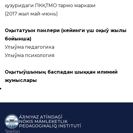
ҳузуридаги ПКҚТМО тармоқ маркази
(2017 жыл май-июнь)
Оқытатуғын пәнлери (кейинги үш оқыў жылы
бойынша)
Улыўма педагогика
Улыўма психология
Оқытыўшының баспадан шыққан илимий
жумыслары
ÁJINIYAZ ATÍNDAǴÍ
NÓKIS MÁMLEKETLIK
PEDAGOGIKALÍQ INSTITUTÍ
Telefon