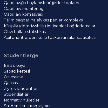
Qabıllawǵa baylanıslı hújjetler toplamı
Qabıllaw monitoringi
Qabıllaw komissiyası
Tálim baǵdarına sáykes pánler kompleksi
Kásiplik (dóretiwshilik) imtixanlar baǵdarlamaları
Ótiw balları statistikası
Abiturientlerden kelip túsken arzalar statistikası
Studentlerge
Instrukciya
Sabaq kestesi
Ózlestiriw
Qatnas
Ziyrek studentler
Stipendiatlar
Normativ hújjetler
Studentler turaq jayları