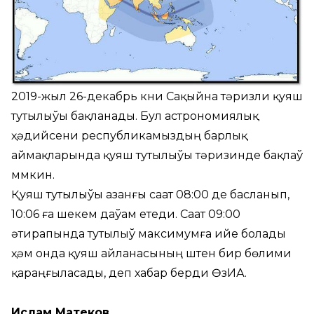
2019-жыл 26-декабрь күни Сақыйна тәризли қуяш
тутылыўы бақланады. Бул астрономиялық
ҳәдийсени республикамыздың барлық
аймақларында қуяш тутылыўы тәризинде бақлаў
мүмкин.
Қуяш тутылыўы азанғы саат 08:00 де басланып,
10:06 ға шекем даўам етеди. Саат 09:00
әтирапында тутылыў максимумға ийе болады
ҳәм онда қуяш айланасының үштен бир бөлими
қараңғыласады, деп хабар берди ӨзИА.
Ислам Матеков.