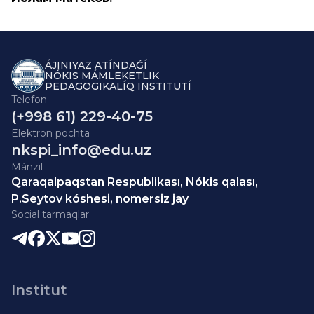
ÁJINIYAZ ATÍNDAǴÍ
NÓKIS MÁMLEKETLIK
PEDAGOGIKALÍQ INSTITUTÍ
Telefon
(+998 61) 229-40-75
Elektron pochta
nkspi_info@edu.uz
Mánzil
Qaraqalpaqstan Respublikası, Nókis qalası,
P.Seytov kóshesi, nomersiz jay
Social tarmaqlar
Institut