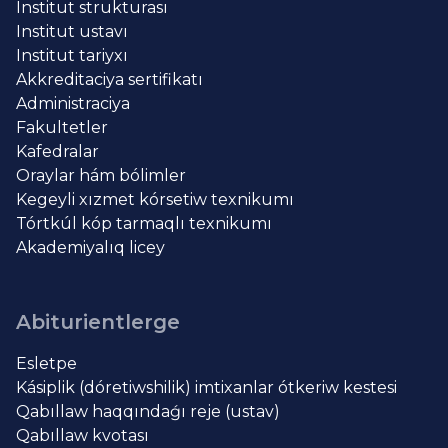
Institut strukturası
Institut ustavı
Institut tariyxı
Akkreditaciya sertifikatı
Administraciya
Fakultetler
Kafedralar
Oraylar hám bólimler
Kegeyli xızmet kórsetiw texnikumı
Tórtkúl kóp tarmaqlı texnikumı
Akademiyalıq licey
Abiturientlerge
Esletpe
Kásiplik (dóretiwshilik) imtixanlar ótkeriw kestesi
Qabıllaw haqqındaǵı reje (ustav)
Qabıllaw kvotası