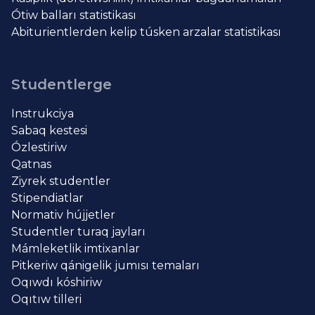
Ótiw balları statistikası
Abiturientlerden kelip túsken arzalar statistikası
Studentlerge
Instrukciya
Sabaq kestesi
Ózlestiriw
Qatnas
Ziyrek studentler
Stipendiatlar
Normativ hújjetler
Studentler turaq jayları
Mámleketlik imtixanlar
Pitkeriw qánigelik jumısı temaları
Oqıwdı kóshiriw
Oqıtıw tilleri