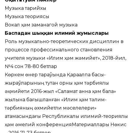
Музыка тарийхы
Музыка теориясы
Вокал ҳәм заманагой музыка
Баспадан шыққан илимий жумыслары
Роль музыкально-теоретических дисциплин в
процессе профессинального становления
учителя музыки «Илим ҳәм жәмийет», 2018-йил,
№4 сон 78-80 бетлар
Көркем өнер тараўында Қарақалпақ бақсы-
жыраўларының тутқан орны ҳәм тәрбиялық
әҳмийети 2016-жыл «Саламат анна ҳәм бала»
жылына бағышланған «Илим ҳәм тәлим-
тәрбияның әхмийетли мәселелери»
атамасындағы Республикалық илимий-теориялық
ҳәм әмелий конференцияМатериаллары Нөкис
– 2016 71-73 бетлер