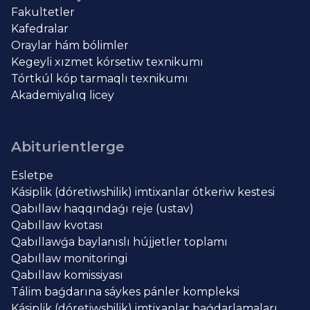
Fakultetler
Kafedralar
Oraylar hám bólimler
Kegeyli xızmet kórsetiw texnikumı
Tórtkúl kóp tarmaqlı texnikumı
Akademiyalıq licey
Abiturientlerge
Esletpe
Kásiplik (dóretiwshilik) imtixanlar ótkeriw kestesi
Qabıllaw haqqındaǵı reje (ustav)
Qabıllaw kvotası
Qabıllawǵa baylanıslı hújjetler toplamı
Qabıllaw monitoringi
Qabıllaw komissiyası
Tálim baǵdarına sáykes pánler kompleksi
Kásiplik (dóretiwshilik) imtixanlar baǵdarlamaları