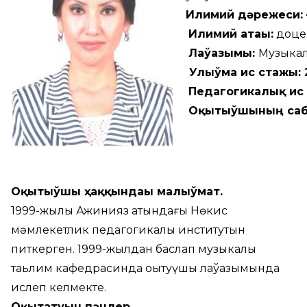
Илимий дәрежеси: 
Илимий атағы:
доце
Лаўазымы:
Музыкал
Улыўма ис стажы: 
Педагогикалық ис
Оқытыўшының саб
Оқытыўшы ҳаққындағы мағлыўмат.
1999-жылы Ажинияз атындағы Нөкис
мәмлекетлик педагогикалық институтын
питкерген. 1999-жылдан баслап музыкалық
таьлим кафедрасинда оқытуүшы лаўазымында
ислеп келмекте.
Оқытатуғын пәнлер