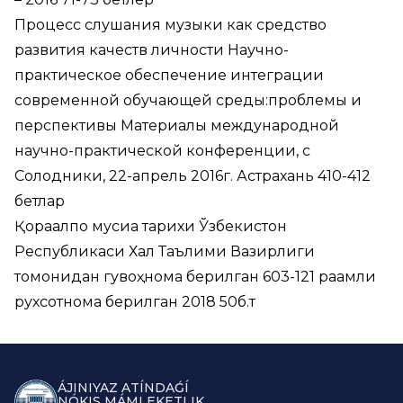
Процесс слушания музыки как средство
развития качеств личности Научно-
практическое обеспечение интеграции
современной обучающей среды:проблемы и
перспективы Материалы международной
научно-практической конференции, с
Солодники, 22-апрель 2016г. Астрахань 410-412
бетлар
Қорақалпоқ мусиқа тарихи Ўзбекистон
Республикаси Халқ Таълими Вазирлиги
томонидан гувоҳнома берилган 603-121 рақамли
рухсотнома берилган 2018 50б.т
ÁJINIYAZ ATÍNDAǴÍ
NÓKIS MÁMLEKETLIK