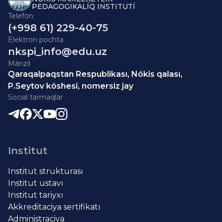
PEDAGOGIKALÍQ INSTITUTÍ
Telefon
(+998 61) 229-40-75
Elektron pochta
nkspi_info@edu.uz
Mánzil
Qaraqalpaqstan Respublikası, Nókis qalası,
P.Seytov kóshesi, nomersiz jay
Social tarmaqlar
Institut
Institut strukturası
Institut ustavı
Institut tariyxı
Akkreditaciya sertifikatı
Administraciya