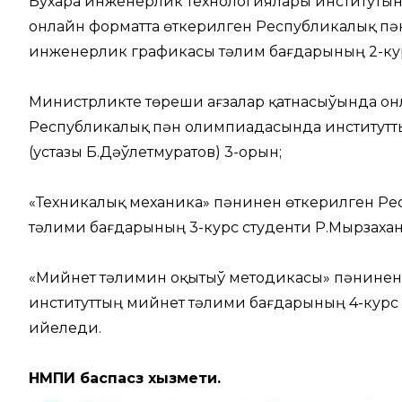
Бухара инженерлик технологиялары институтынд
онлайн форматта өткерилген Республикалық пә
инженерлик графикасы тәлим бағдарының 2-курс
Министрликте төреши ағзалар қатнасыўында он
Республикалық пән олимпиадасында институтты
(устазы Б.Дәўлетмуратов) 3-орын;
«Техникалық механика» пәнинен өткерилген Р
тәлими бағдарының 3-курс студенти Р.Мырзахано
«Мийнет тәлимин оқытыў методикасы» пәнинен
институттың мийнет тәлими бағдарының 4-курс 
ийеледи.
НМПИ баспасөз хызмети.