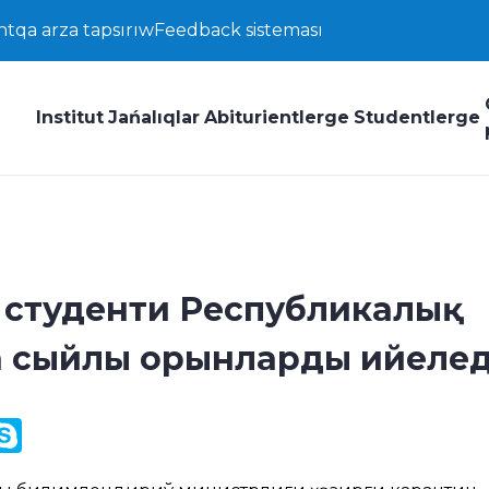
ntqa arza tapsırıw
Feedback sisteması
Institut
Jańalıqlar
Abiturientlerge
Studentlerge
5 студенти Республикалық
 сыйлы орынларды ийеле
y
ail.Ru
Skype
k