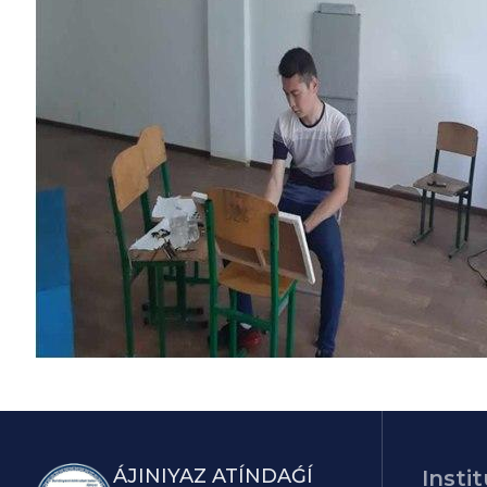
ÁJINIYAZ ATÍNDAǴÍ
Instit