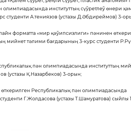
а «Қәлем сүўрет, реңли сүўрет, пластик анатомия»
н олимпиадасында институттың сүўретлеў өнери ҳә
 студенти А.Өтениязов (устазы Д.Әбдиреймов) 3-ор
лайн форматта «Өмир қәўипсизлиги» пәнинен өткер
ң мийнет тәлими бағдарының 3-курс студенти Р.Р
еспубликалық пән олимпиадасында институттың мий
в (устазы Қ.Назарбеков) 3-орын;
 өткерилген Республикалық пән олимпиадасында
студенти Г.Жолдасова (устазы Т.Шамуратова) сыйлы