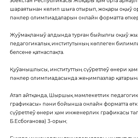
Өзбекстан Республикасы Жоқары ҳәм орта арна
шараятынан келип шыға отырып, жоқары оқыў 
пәнлер олимпиадаларын онлайн форматта өтке
Жуўмақланыў алдында турған быйылғы оқыў ж
педагогикалық институтының көплеген билимли
белсене қатнаспақта.
Қуўанышлысы, институттың сүўретлеў өнери ҳә
пәнлер олимпиадасында жеңимпазлар қатарына
Атап айтқанда, Шыршық мәмлекетлик педагоги
графикасы» пәни бойынша онлайн форматта өт
сүўретлеў өнери ҳәм инженерлик графикасы тәл
Б.Есбоғанова) 3-орын;