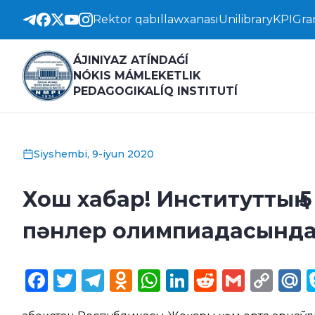
Rektor qabıllawxanası
Unilibrary
KPI
Gra
ÁJINIYAZ ATÍNDAǴÍ
NÓKIS MÁMLEKETLIK
PEDAGOGIKALÍQ INSTITUTÍ
Siyshembi, 9-iyun 2020
Хош хабар! Институттың 
пәнлер олимпиадасында
Facebook
Twitter
Telegram
Odnoklassniki
WhatsApp
LinkedIn
Reddit
Gmail
Cop
M
Lin