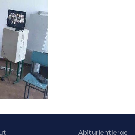
ut
Abiturientlerge