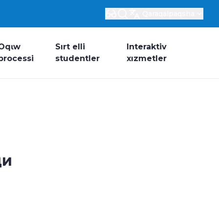
Qaraqalpaqsha
Oqɩw
Sırt elli
Interaktiv
processi
studentler
xızmetler
ди