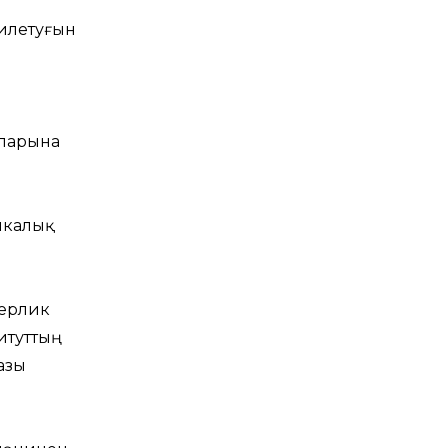
илетуғын
аларына
икалық
нерлик
итуттың
азы