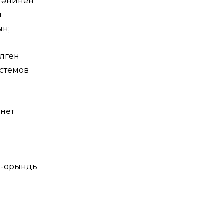
 пәнинен
м
ын;
илген
үстемов
нет
 1-орынды