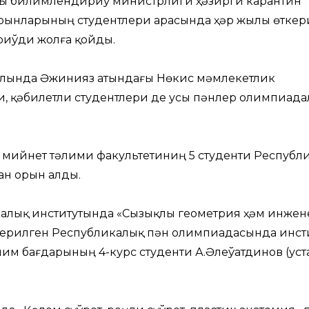
ўлы билимлендириў министрлиги ҳәзирги карантин
орынларының студентлери арасында ҳәр жылы өткер
риўди жолға қойды.
ылында Әжинияз атындағы Нөкис мәмлекетлик
, қәбилетли студентлери де усы пәнлер олимпиад
м мийнет тәлими факультетиниң 5 студенти Республ
н орын алды.
калық институтында «Сызықлы геометрия ҳәм инже
керилген Республикалық пән олимпиадасында инст
им бағдарының 4-курс студенти А.Әлеўатдинов (уст