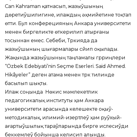
Can Kahraman қатнасып, жазыўшының
дөретиўшилигине, илаждың әҳмийетине тоқтап
өтти. Бул конферецияның Анкара университети
менен биргеликте өткерилип атырғаны
тосыннан емес. Себеби, Түркияда да
жазыўшының шығармалары сүйип оқылады.
Жақында жазыўшының таңламалы гүрриңлери
“Özbek Edebiyati’nin Seçme Eserleri. Said Ahmed.
Hikâyeler” деген атама менен түрк тилинде
басылып шықты.
Илаж соңында Нөкис мәмлекетлик
педагогикалық институты ҳәм Анкара
университети арасында келешекте оқыў-
методикалық, илимий-изертлеў ҳәм руўхый-
ағартыўшылық тараўларында бирге ислесиўди
беккемлеў бойынша келисип алынды.