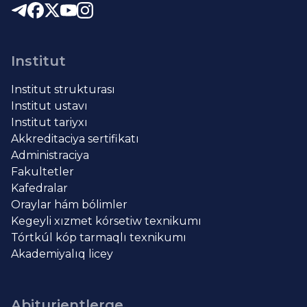
Institut
Institut strukturası
Institut ustavı
Institut tariyxı
Akkreditaciya sertifikatı
Administraciya
Fakultetler
Kafedralar
Oraylar hám bólimler
Kegeyli xızmet kórsetiw texnikumı
Tórtkúl kóp tarmaqlı texnikumı
Akademiyalıq licey
Abiturientlerge