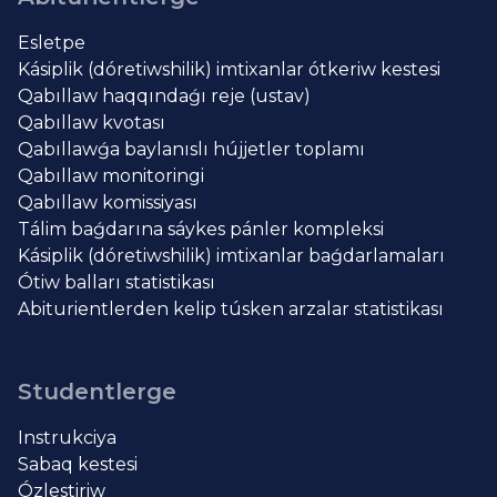
Esletpe
Kásiplik (dóretiwshilik) imtixanlar ótkeriw kestesi
Qabıllaw haqqındaǵı reje (ustav)
Qabıllaw kvotası
Qabıllawǵa baylanıslı hújjetler toplamı
Qabıllaw monitoringi
Qabıllaw komissiyası
Tálim baǵdarına sáykes pánler kompleksi
Kásiplik (dóretiwshilik) imtixanlar baǵdarlamaları
Ótiw balları statistikası
Abiturientlerden kelip túsken arzalar statistikası
Studentlerge
Instrukciya
Sabaq kestesi
Ózlestiriw