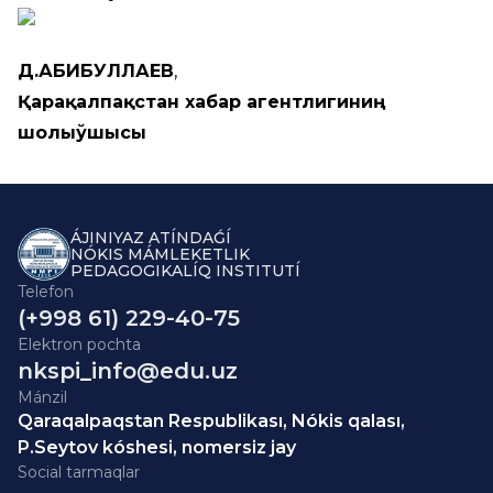
Д.АБИБУЛЛАЕВ
,
Қарақалпақстан хабар агентлигиниң
шолыўшысы
ÁJINIYAZ ATÍNDAǴÍ
NÓKIS MÁMLEKETLIK
PEDAGOGIKALÍQ INSTITUTÍ
Telefon
(+998 61) 229-40-75
Elektron pochta
nkspi_info@edu.uz
Mánzil
Qaraqalpaqstan Respublikası, Nókis qalası,
P.Seytov kóshesi, nomersiz jay
Social tarmaqlar