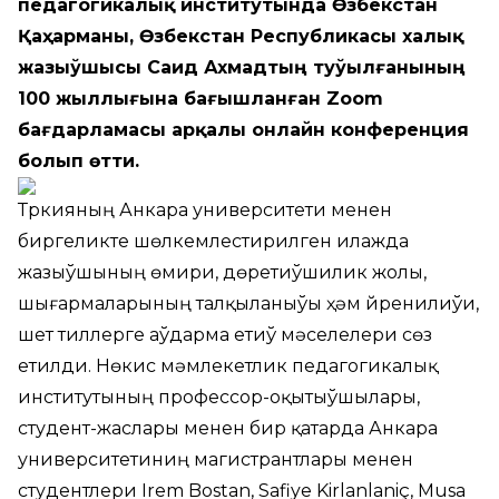
педагогикалық институтында Өзбекстан
Қаҳарманы, Өзбекстан Республикасы халық
жазыўшысы Саид Ахмадтың туўылғанының
100 жыллығына бағышланған Zoom
бағдарламасы арқалы онлайн конференция
болып өтти.
Түркияның Анкара университети менен
биргеликте шөлкемлестирилген илажда
жазыўшының өмири, дөретиўшилик жолы,
шығармаларының талқыланыўы ҳәм үйренилиўи,
шет тиллерге аўдарма етиў мәселелери сөз
етилди. Нөкис мәмлекетлик педагогикалық
институтының профессор-оқытыўшылары,
студент-жаслары менен бир қатарда Анкара
университетиниң магистрантлары менен
студентлери Irem Bostan, Safiye Kirlanlaniç, Musa