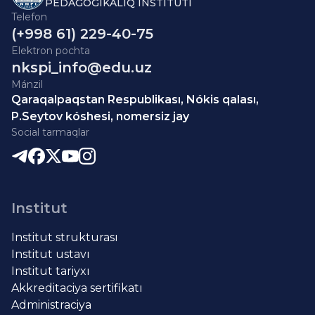
PEDAGOGIKALÍQ INSTITUTÍ
Telefon
(+998 61) 229-40-75
Elektron pochta
nkspi_info@edu.uz
Mánzil
Qaraqalpaqstan Respublikası, Nókis qalası,
P.Seytov kóshesi, nomersiz jay
Social tarmaqlar
Institut
Institut strukturası
Institut ustavı
Institut tariyxı
Akkreditaciya sertifikatı
Administraciya