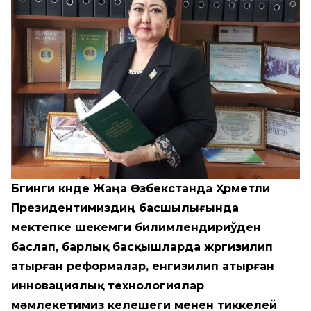
Бүгинги күнде Жаңа Өзбекстанда Ҳүрметли
Президентимиздиң басшылығында
мектепке шекемги билимлендириўден
баслап, барлық басқышларда жүргизилип
атырған реформалар, енгизилип атырған
инновациялық технологиялар
мәмлекетимиз келешеги менен тиккелей