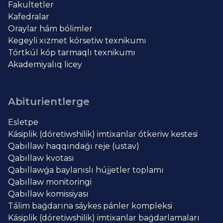
Fakultetler
Kafedralar
Oraylar hám bólimler
Kegeyli xızmet kórsetiw texnikumı
Tórtkúl kóp tarmaqlı texnikumı
Akademiyalıq licey
Abiturientlerge
Esletpe
Kásiplik (dóretiwshilik) imtixanlar ótkeriw kestesi
Qabıllaw haqqındaǵı reje (ustav)
Qabıllaw kvotası
Qabıllawǵa baylanıslı hújjetler toplamı
Qabıllaw monitoringi
Qabıllaw komissiyası
Tálim baǵdarına sáykes pánler kompleksi
Kásiplik (dóretiwshilik) imtixanlar baǵdarlamaları