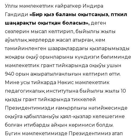
Уллы мәмлекетлик ғайраткер Индира
Гандидиң
«Бир қыз баланы оқытсаңыз, пүткил
шаңарақты оқытқан боласыз»,
деген
сөзлерин мысал келтирип, быйылғы жылы
аўыллық жерлерде жасап атырған, кем
тәмийинленген шаңарақлардағы қызларымыздың
жоқары оқыў орынларының күндизги бөлиминде
мәмлекетлик грант тийкарында оқыўы ушын
940 орын ажыратылғанлығын келтирип өтти.
Мине усы тийкарда Нөкис мәмлекетлик
педагогикалық институтына быйылғы жылы 10
қыздың грант тийкарында тиккелей
Президентимиздиң ғамқорлығы нәтийжесинде
оқыўға қабылланыўы ҳаял-қызлар келешегине
болған итибардың айқын көриниси болды.
Бүгин мәмлекетимизде Президентимиз атап