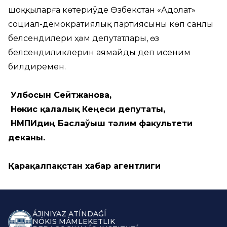
шоққыларға көтериўде Өзбекстан «Адолат»
социал-демократиялық партиясының көп санлы
белсендилери ҳәм депутатлары, өз
белсендиликлерин аямайды деп исеним
билдиремен.
Улбосын Сейтжанова
,
Нөкис қалалық Кеңеси депутаты,
НМПИ
диң
Баслаўыш тәлим факультети
деканы.
Қарақалпақстан хабар агентлиги
ÁJINIYAZ ATÍNDAǴÍ
NÓKIS MÁMLEKETLIK