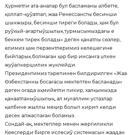
Ҳүрметли ата-аналар бул басламаны әлбетте,
қоллап-қуўатлап, жаңа Ренессанстың бесинши
шынжыры, бесинши тиреги болады, ҳәм бул
руўхый-ағартыўшылық турмысымыздағы ең
беккем тирек болады» деген қанатлы сөзлер,
елимиз ҳәм перзентлеримиз келешегине
бийпарық болмаған ҳәр бир инсанға үлкен
жуўапкершилик жүклейди.
Президентимиз тәрепинен билдирилген «Жаңа
Өзбекстанның босағасы мектептен басланады»
деген оғада әҳмийетли пикир, халқымызда
қанаатланыўшылық, ал муғаллим-устазлар
қәлбине жыллы меҳир болып кирип келди
десек алжаспаған боламыз.
Сондай-ақ, мектеплер менен жергиликли
Кеңеслердиң бирге ислесиў системасын жаңадан