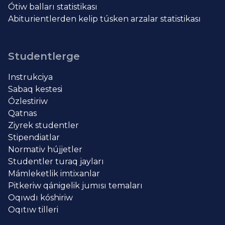
Ótiw balları statistikası
Abiturientlerden kelip túsken arzalar statistikası
Studentlerge
Instrukciya
Sabaq kestesi
Ózlestiriw
Qatnas
Ziyrek studentler
Stipendiatlar
Normativ hújjetler
Studentler turaq jayları
Mámleketlik imtixanlar
Pitkeriw qánigelik jumısı temaları
Oqıwdı kóshiriw
Oqıtıw tilleri