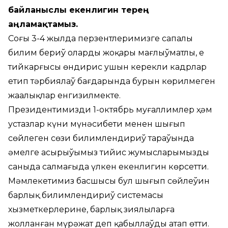
байланыслы екенлигин терең
аңламақтамыз.
Соңғы 3-4 жылда перзентлеримизге сапалы
билим бериў оларды жоқары мағлыўматлы, ең
тийкарғысы өндирис ушын керекли кадрлар
етип тәрбиялаў бағдарында бурын көрилмеген
жаңалықлар енгизилмекте.
Президентимиздиң 1-октябрь муғаллимлер ҳәм
устазлар күни мүнәсибети менен шығып
сөйлеген сөзи билимлендириў тараўында
әмелге асырыўымыз тийис жумысларымыздың
саныда салмағыда үлкен екенлигин көрсетти.
Мәмлекетимиз басшысы бул шығып сөйлеўин
барлық билимлендириў системасы
хызметкерлерине, барлық зиялыларға
жолланған мүрәжат деп қабыллаўды атап өтти.