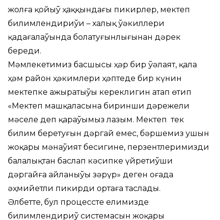
жолға қойыў ҳаққындағы пикирлер, мектеп
билимлендириўи – халық ўәкиллери
қадағалаўында болатуғынлығынан дәрек
береди.
Мәмлекетимиз басшысы ҳәр бир ўәлаят, қала
ҳәм район ҳәкимлери ҳәптеде бир күнин
мектепке ажыратыўы кереклигин атап өтип
«Мектеп машқаласына биринши дәрежели
мәселе деп қараўымыз лазым. Мектеп ­ тек
билим беретуғын дәргай емес, бәршемиз ушын
жоқары мәнаўият бесигине, перзентлеримизди
балалықтан баслап кәсипке үйретиўши
дәргайға айланыўы зәрүр» деген оғада
әҳмийетли пикирди ортаға таслады.
Әлбетте, бул процессте елимизде
билимлендириў системасын жоқары