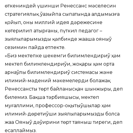
өткениндей үшинши Ренессанс мәселесин
стратегиялық ўазыйпа сыпатында алдымызға
қойып, оның миллий идея дәрежесине
көтерилип атырғаны, пүткил педагог –
зыялыларымыздың қәлбинде жаңаша ояныў
сезимин пайда етпекте.
«Биз мектепке шекемги билимлендириў ҳәм
мектеп билимлендириўи, жоқары ҳәм орта
арнаўлы билимлендириў системасы және
илимий-мәдений мәкемелерди болажақ
Ренессанстың төрт байланысқан шынжыры, деп
билемиз. Бақша тәрбияшысы, мектеп
муғаллими, профессор-оқытыўшылар ҳәм
илимий-дөретиўши зыялыларымызды болса
жаңа Ояныў дәўириниң төрт таяныш тиреги, деп
есаплаймыз.