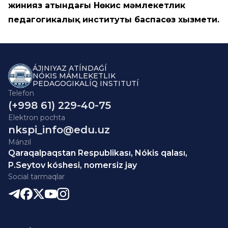
Әжинияз атындағы Нөкис мәмлекетлик
педагогикалық институты баспасөз хызмети.
ÁJINIYAZ ATÍNDAǴÍ
NÓKIS MÁMLEKETLIK
PEDAGOGIKALÍQ INSTITUTÍ
Telefon
(+998 61) 229-40-75
Elektron pochta
nkspi_info@edu.uz
Mánzil
Qaraqalpaqstan Respublikası, Nókis qalası,
P.Seytov kóshesi, nomersiz jay
Social tarmaqlar