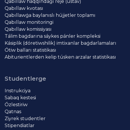
Qabıllaw haqqındaǵı reje (ustav)
Qabıllaw kvotası
Qabıllawǵa baylanıslı hújjetler toplamı
Qabıllaw monitoringi
Qabıllaw komissiyası
Tálim baǵdarına sáykes pánler kompleksi
Kásiplik (dóretiwshilik) imtixanlar baǵdarlamaları
Ótiw balları statistikası
Abiturientlerden kelip túsken arzalar statistikası
Studentlerge
Instrukciya
Sabaq kestesi
Ózlestiriw
Qatnas
Ziyrek studentler
Stipendiatlar