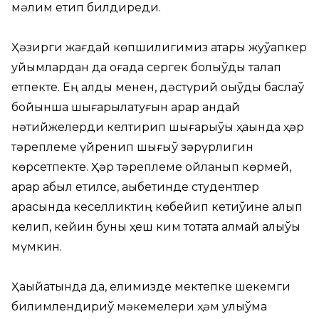
мәлим етип билдиреди.
Ҳәзирги жағдай көпшилигимиз қатары жуўапкер
уйымлардан да оғада сергек болыўды талап
етпекте. Ең алды менен, дәстүрий оқыўды баслаў
бойынша шығарылатуғын қарар қандай
нәтийжелерди келтирип шығарыўы ҳаққында ҳәр
тәреплеме үйренип шығыў зәрүрлигин
көрсетпекте. Ҳәр тәреплеме ойланып көрмей,
қарар қабыл етилсе, ақыбетинде студентлер
арасында кеселликтиң көбейип кетиўине алып
келип, кейин буны ҳеш ким тоқтата алмай қалыўы
мүмкин.
Ҳақыйқатында да, елимизде мектепке шекемги
билимлендириў мәкемелери ҳәм улыўма