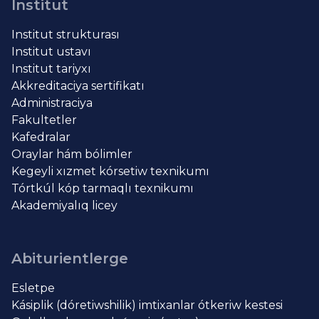
Institut
Institut strukturası
Institut ustavı
Institut tariyxı
Akkreditaciya sertifikatı
Administraciya
Fakultetler
Kafedralar
Oraylar hám bólimler
Kegeyli xızmet kórsetiw texnikumı
Tórtkúl kóp tarmaqlı texnikumı
Akademiyalıq licey
Abiturientlerge
Esletpe
Kásiplik (dóretiwshilik) imtixanlar ótkeriw kestesi