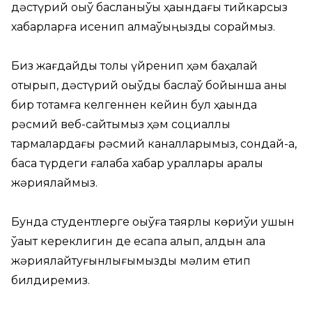
дәстүрий оқыў басланыўы ҳаққындағы тийкарсыз
хабарларға исенип қалмаўыңызды сораймыз.
Биз жағдайды толық үйренип ҳәм баҳалай
отырып, дәстүрий оқыўды баслаў бойынша анық
бир тоқтамға келгеннен кейин бул ҳаққында
рәсмий веб-сайтымыз ҳәм социаллық
тармақлардағы рәсмий каналларымыз, сондай-ақ,
басқа түрдеги ғалаба хабар қураллары арқалы
жәриялаймыз.
Бунда студентлерге оқыўға таярлық көриўи ушын
ўақыт кереклигин де есапқа алып, алдын ала
жәриялайтуғынлығымызды мәлим етип
билдиремиз.