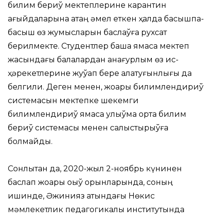
билим бериў мектеплерине карантин
қағыйдаларына қатаң әмел еткен ҳалда басқышпа-
басқыш өз жумысларын баслаўға рухсат
берилмекте. Студентлер бақша ямаса мектеп
жасындағы балалардан анағурлым өз ис-
ҳәрекетлерине жуўап бере алатуғынлығы да
белгили. Деген менен, жоқары билимлендириў
системасын мектепке шекемги
билимлендириў ямаса улыўма орта билим
бериў системасы менен салыстырыўға
болмайды.
Сонлықтан да, 2020-жыл 2-ноябрь күнинен
баслап жоқары оқыў орынларында, соның
ишинде, Әжинияз атындағы Нөкис
мәмлекетлик педагогикалық институтында