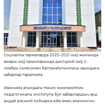
Социаллық тармақларда 2020-2021-оқыў жылында
жоқары оқыў орынларында дәстүрий оқыў 2-
ноябрь сәнесинен басланатуғынлығы ҳаққындағы
хабарлар тарқалмақта.
Әжинияз атындағы Нөкис мәмлекетлик
педагогикалық институты бул хабарлардың ҳеш
қандай рәсмий тийкарға ийе емес екенлигин