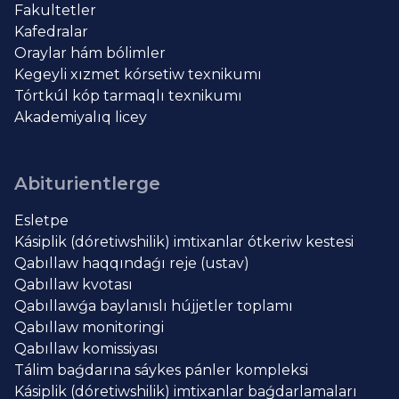
Fakultetler
Kafedralar
Oraylar hám bólimler
Kegeyli xızmet kórsetiw texnikumı
Tórtkúl kóp tarmaqlı texnikumı
Akademiyalıq licey
Abiturientlerge
Esletpe
Kásiplik (dóretiwshilik) imtixanlar ótkeriw kestesi
Qabıllaw haqqındaǵı reje (ustav)
Qabıllaw kvotası
Qabıllawǵa baylanıslı hújjetler toplamı
Qabıllaw monitoringi
Qabıllaw komissiyası
Tálim baǵdarına sáykes pánler kompleksi
Kásiplik (dóretiwshilik) imtixanlar baǵdarlamaları