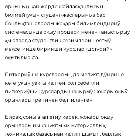
орнының қай жерде жайласқанлығын
билмейтуғын студент-жасларымыз бар.
Сонлықтан, оларды жоқары билимлендириў
системасында оқыў процеси менен таныстырыў
ҳәм оларда студентлик сезимлерин оятыў
мақсетинде биринши курслар «дәстүрий»
оқытылмақта.
Питкериўши курслардың да әмелият дәўирине
кететуғын ўақты келген, сол себепли
питкериўши курсларды шақырыў жоқары оқыў
орынлары тәрепинен белгиленген.
Бирақ, соны атап өтиў керек, жоқары оқыў
орынлары имканияты ҳәм материаллық-
техникалық базасынан келип шығып, барлық