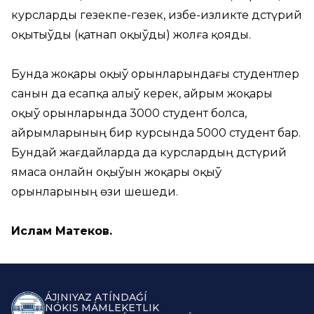
курсларды гезекпе-гезек, избе-изликте дәстүрий
оқытыўды (қатнап оқыўды) жолға қояды.
Бунда жоқары оқыў орынларындағы студентлер
санын да есапқа алыў керек, айрым жоқары
оқыў орынларында 3000 студент болса,
айрымларының бир курсында 5000 студент бар.
Бундай жағдайларда да курслардың дәстүрий
ямаса онлайн оқыўын жоқары оқыў
орынларының өзи шешеди.
Ислам Матеков
.
ÁJINIYAZ ATÍNDAǴÍ
NÓKIS MÁMLEKETLIK