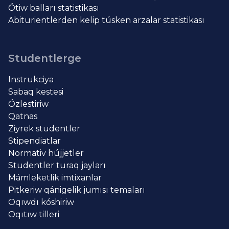
Ótiw balları statistikası
Abiturientlerden kelip túsken arzalar statistikası
Studentlerge
Instrukciya
Sabaq kestesi
Ózlestiriw
Qatnas
Ziyrek studentler
Stipendiatlar
Normativ hújjetler
Studentler turaq jayları
Mámleketlik imtixanlar
Pitkeriw qánigelik jumısı temaları
Oqıwdı kóshiriw
Oqıtıw tilleri