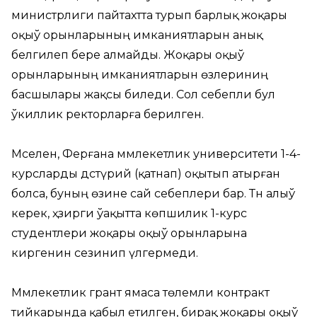
министрлиги пайтахтта турып барлық жоқары
оқыў орынларының имканиятларын анық
белгилеп бере алмайды. Жоқары оқыў
орынларының имканиятларын өзлериниң
басшылары жақсы биледи. Сол себепли бул
ўәкиллик ректорларға берилген.
Мәселен, Ферғана мәмлекетлик университети 1-4-
курсларды дәстүрий (қатнап) оқытып атырған
болса, буның өзине сай себеплери бар. Тән алыў
керек, ҳәзирги ўақытта көпшилик 1-курс
студентлери жоқары оқыў орынларына
киргенин сезинип үлгермеди.
Мәмлекетлик грант ямаса төлемли контракт
тийкарында қабыл етилген, бирақ жоқары оқыў