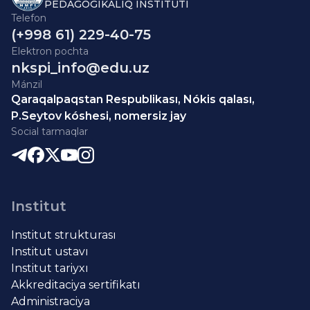
PEDAGOGIKALÍQ INSTITUTÍ
Telefon
(+998 61) 229-40-75
Elektron pochta
nkspi_info@edu.uz
Mánzil
Qaraqalpaqstan Respublikası, Nókis qalası,
P.Seytov kóshesi, nomersiz jay
Social tarmaqlar
Institut
Institut strukturası
Institut ustavı
Institut tariyxı
Akkreditaciya sertifikatı
Administraciya