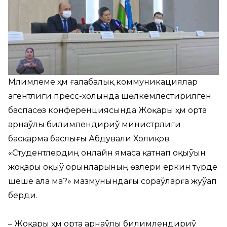
Мәлимлеме ҳәм ғалабалық коммуникациялар
агентлиги пресс-холында шөлкемлестирилген
баспасөз конференциясында Жоқары ҳәм орта
арнаўлы билимлендириў министрлиги
басқарма баслығы Абдували Холиқов
«Студентлердиң онлайн ямаса қатнап оқыўын
жоқары оқыў орынларының өзлери еркин түрде
шеше ала ма?» мазмунындағы сораўларға жуўап
берди.
– Жоқары ҳәм орта арнаўлы билимлендириў