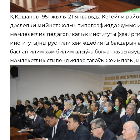
Қ.Қощанов 1951-жылы 21-январьда Кегейли райо
дәслепки мийнет жолын типографияда жумыс исл
мәмлекетлик педагогикалық институты (ҳәзирг
институты)ның рус тили ҳәм әдебияты бағдарын
баслап илим ҳәм билим алыўға болған қызығы
мәмлекетлик стипендиялар таңлаўы жеңимпазы, и