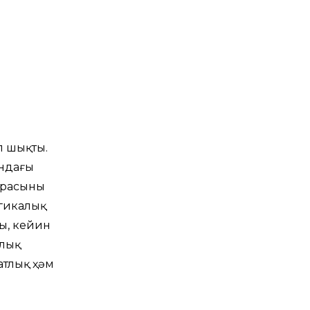
п шықты.
ындағы
расының
гикалық
ы, кейин
рлық
атлық ҳәм