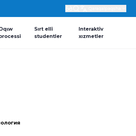
Qaraqalpaqsha
Oqɩw
Sırt elli
Interaktiv
processi
studentler
xızmetler
лология