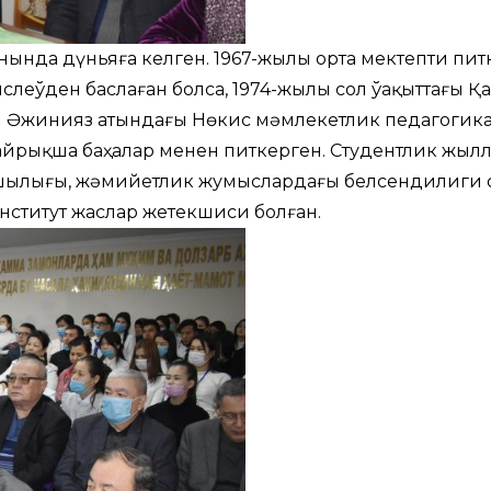
нында дүньяға келген. 1967-жылы орта мектепти пит
еўден баслаған болса, 1974-жылы сол ўақыттағы Қ
и Әжинияз атындағы Нөкис мәмлекетлик педагогик
 айрықша баҳалар менен питкерген. Студентлик жыл
ўшылығы, жәмийетлик жумыслардағы белсендилиги 
нститут жаслар жетекшиси болған.