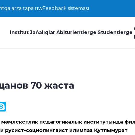
ntqa arza tapsırıw
Feedback sisteması
Institut
Jańalıqlar
Abiturientlerge
Studentlerge
щанов 70 жаста
y
ail.Ru
Skype
k
кис мәмлекетлик педагогикалық институтында фи
и русист-социолингвист илимпаз Қутлымурат