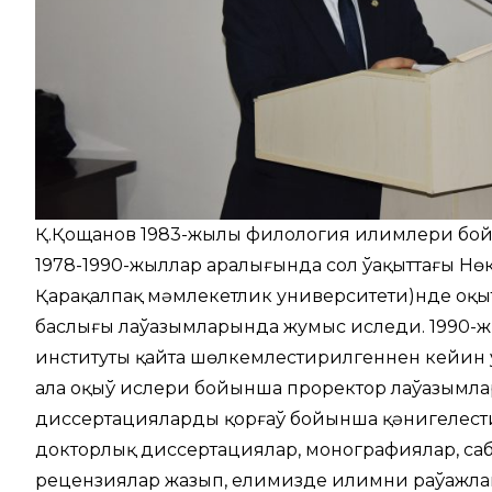
Қ.Қощанов 1983-жылы филология илимлери бой
1978-1990-жыллар аралығында сол ўақыттағы Нө
Қарақалпақ мәмлекетлик университети)нде оқы
баслығы лаўазымларында жумыс иследи. 1990-
институты қайта шөлкемлестирилгеннен кейин 
ала оқыў ислери бойынша проректор лаўазымла
диссертацияларды қорғаў бойынша қәнигелестир
докторлық диссертациялар, монографиялар, саб
рецензиялар жазып, елимизде илимниң раўажла