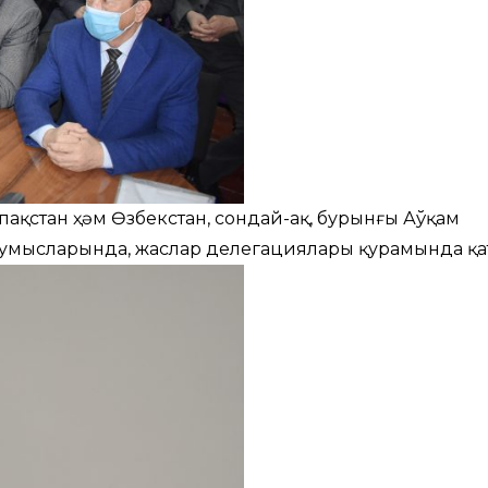
пақстан ҳәм Өзбекстан, сондай-ақ, бурынғы Аўқам
умысларында, жаслар делегациялары қурамында қат