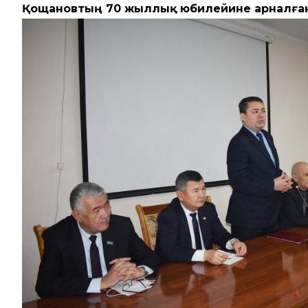
Қощановтың 70 жыллық юбилейине арналған