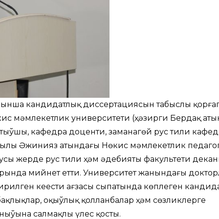
ынша кандидатлық диссертациясын табыслы қорға
кис мәмлекетлик университети (ҳәзирги Бердақ ат
тыўшы, кафедра доценти, заманагөй рус тили кафед
жылы Әжинияз атындағы Нөкис мәмлекетлик педаго
усы жерде рус тили ҳәм әдебияты факультети декан
рында мийнет етти. Университет жанындағы докто
илген кеңестиң ағзасы сыпатында көплеген кандид
ақлықлар, оқыўлық қолланбалар ҳәм сөзликлерге
ныўына салмақлы үлес қосты.