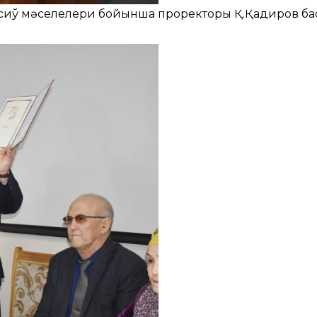
есиў мәселелери бойынша проректоры Қ.Қадиров б