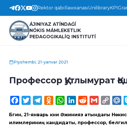
Rektor qabıllawxanası
Unilibrary
KPI
Gra
ÁJINIYAZ ATÍNDAǴÍ
NÓKIS MÁMLEKETLIK
PEDAGOGIKALÍQ INSTITUTÍ
Piyshembi, 21-yanvar 2021
Профессор Қутлымурат Қо
Facebook
Twitter
Telegram
Odnoklassniki
WhatsApp
LinkedIn
Reddit
Gmail
Cop
M
Lin
Бүгин, 21-январь күни Әжинияз атындағы Нө
илимлериниң кандидаты, профессор, белгил