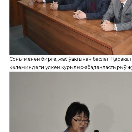
Соның менен бирге, жас ўақтынан баслап Қарақал
көлеминдеги үлкен қурылыс-абаданластырыў ж