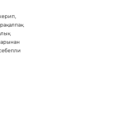
керип,
арақалпақ
алық
ларынан
себепли