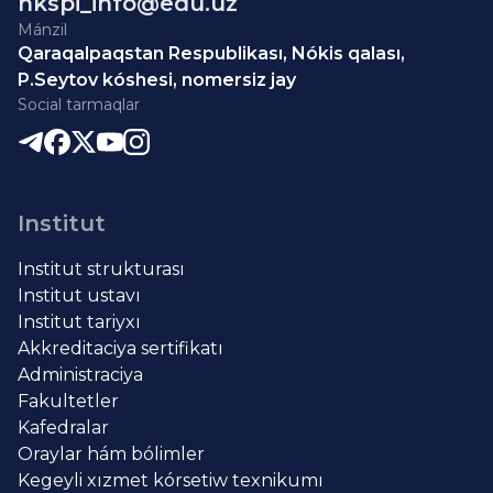
nkspi_info@edu.uz
Mánzil
Qaraqalpaqstan Respublikası, Nókis qalası,
P.Seytov kóshesi, nomersiz jay
Social tarmaqlar
Institut
Institut strukturası
Institut ustavı
Institut tariyxı
Akkreditaciya sertifikatı
Administraciya
Fakultetler
Kafedralar
Oraylar hám bólimler
Kegeyli xızmet kórsetiw texnikumı