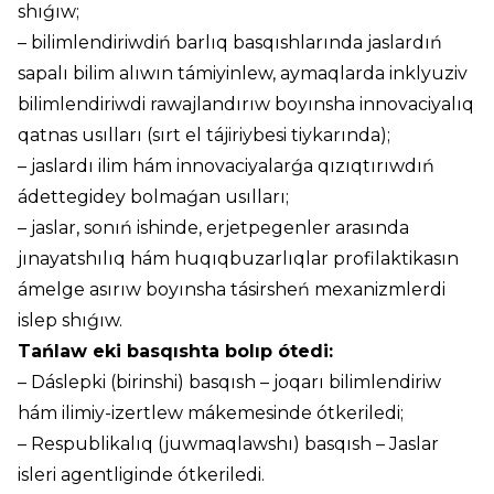
shıǵıw;
– bilimlendiriwdiń barlıq basqıshlarında jaslardıń
sapalı bilim alıwın támiyinlew, aymaqlarda inklyuziv
bilimlendiriwdi rawajlandırıw boyınsha innovaciyalıq
qatnas usılları (sırt el tájiriybesi tiykarında);
– jaslardı ilim hám innovaciyalarǵa qızıqtırıwdıń
ádettegidey bolmaǵan usılları;
– jaslar, sonıń ishinde, erjetpegenler arasında
jınayatshılıq hám huqıqbuzarlıqlar profilaktikasın
ámelge asırıw boyınsha tásirsheń mexanizmlerdi
islep shıǵıw.
Tańlaw eki basqıshta bolıp ótedi:
– Dáslepki (birinshi) basqısh – joqarı bilimlendiriw
hám ilimiy-izertlew mákemesinde ótkeriledi;
– Respublikalıq (juwmaqlawshı) basqısh – Jaslar
isleri agentliginde ótkeriledi.