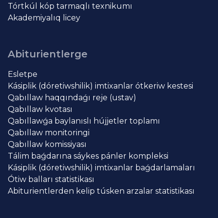
Tórtkúl kóp tarmaqlı texnikumı
Akademiyalıq licey
Abiturientlerge
Esletpe
Kásiplik (dóretiwshilik) imtixanlar ótkeriw kestesi
Qabıllaw haqqındaǵı reje (ustav)
Qabıllaw kvotası
Qabıllawǵa baylanıslı hújjetler toplamı
Qabıllaw monitoringi
Qabıllaw komissiyası
Tálim baǵdarına sáykes pánler kompleksi
Kásiplik (dóretiwshilik) imtixanlar baǵdarlamaları
Ótiw balları statistikası
Abiturientlerden kelip túsken arzalar statistikası