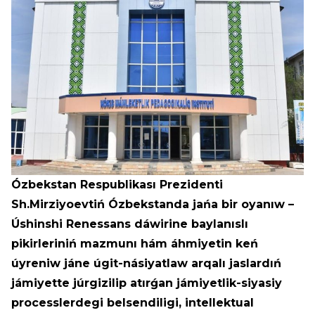
Ózbekstan Respublikası Prezidenti
Sh.Mirziyoevtiń Ózbekstanda jańa bir oyanıw –
Úshinshi Renessans dáwirine baylanıslı
pikirleriniń mazmunı hám áhmiyetin keń
úyreniw jáne úgit-násiyatlaw arqalı jaslardıń
jámiyette júrgizilip atırǵan jámiyetlik-siyasiy
processlerdegi belsendiligi, intellektual