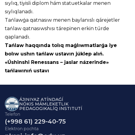
sıylıq, tiyisli diplom hám statuetkalar menen
sıylıqlanadı.
Tańlawǵa qatnasıw menen baylanıslı qárejetler
tańlaw qatnasıwshısı tárepinen erkin túrde
qaplanadı.
Tańlaw haqqında tolıq maǵlıwmatlarǵa iye
bolıw ushın tańlaw ustavın júklep alıń.
«Úshinshi Renessans – jaslar názerinde»
tańlawınıń ustavı
ÁJINIYAZ ATÍNDAǴÍ
NÓKIS MÁMLEKETLIK
PEDAGOGIKALÍQ INSTITUTÍ
Telefon
(+998 61) 229-40-75
Elektron pochta