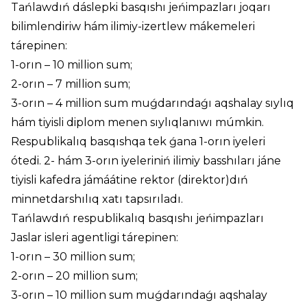
Tańlawdıń dáslepki basqıshı jeńimpazları joqarı
bilimlendiriw hám ilimiy-izertlew mákemeleri
tárepinen:
1-orın – 10 million sum;
2-orın – 7 million sum;
3-orın – 4 million sum muǵdarındaǵı aqshalay sıylıq
hám tiyisli diplom menen sıylıqlanıwı múmkin.
Respublikalıq basqıshqa tek ǵana 1-orın iyeleri
ótedi. 2- hám 3-orın iyeleriniń ilimiy basshıları jáne
tiyisli kafedra jámáátine rektor (direktor)dıń
minnetdarshılıq xatı tapsırıladı.
Tańlawdıń respublikalıq basqıshı jeńimpazları
Jaslar isleri agentligi tárepinen:
1-orın – 30 million sum;
2-orın – 20 million sum;
3-orın – 10 million sum muǵdarındaǵı aqshalay