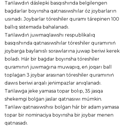
Tańlawdıń dáslepki basqıshında belgilengen
baǵdarlar boyınsha qatnasıwshılar óz joybarların
usınadı. Joybarlar tóreshiler quramı tárepinen 100
ballıq sistemada bahalanadı.
Tańlawdıń juwmaqlawshı respublikalıq
basqıshında qatnasıwshılar tóreshiler quramınıń
joybarǵa baylanıslı sorawlarına juwap beriwi kerek
boladı. Hár bir baǵdar boyınsha tóreshiler
quramınıń juwmaǵına muwapıq, eń joqarı ball
toplaǵan 3 joybar arasınan tóreshiler quramınıń
dawıs beriwi arqalı jeńimpazlar anıqlanadı.
Tańlawǵa jeke yamasa topar bolıp, 35 jasqa
shekemgi bolǵan jaslar qatnasıwı múmkin.
Tańlaw qatnasıwshısı bolǵan hár bir adam yamasa
topar bir nominaciya boyınsha bir joybar menen
qatnasadı.