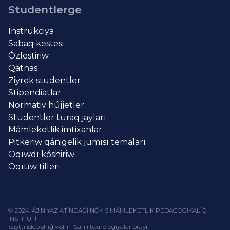
Studentlerge
Instrukciya
Sabaq kestesi
Ózlestiriw
Qatnas
Ziyrek studentler
Stipendiatlar
Normativ hújjetler
Studentler turaq jayları
Mámleketlik imtixanlar
Pitkeriw qánigelik jumısı temaları
Oqıwdı kóshiriw
Oqıtıw tilleri
© 2024. ÁJINIYAZ ATÍNDAǴÍ NÓKIS MÁMLEKETLIK PEDAGOGIKALÍQ
INSTITUTÍ
Sayttı islep shıǵıwshı - Sanlı texnologiyalar orayı.