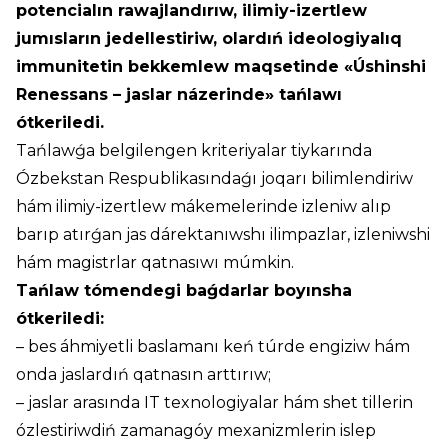
potencialın rawajlandırıw, ilimiy-izertlew
jumısların jedellestiriw, olardıń ideologiyalıq
immunitetin bekkemlew maqsetinde «Úshinshi
Renessans – jaslar názerinde» tańlawı
ótkeriledi.
Tańlawǵa belgilengen kriteriyalar tiykarında
Ózbekstan Respublikasındaǵı joqarı bilimlendiriw
hám ilimiy-izertlew mákemelerinde izleniw alıp
barıp atırǵan jas dárektanıwshı ilimpazlar, izleniwshi
hám magistrlar qatnasıwı múmkin.
Tańlaw tómendegi baǵdarlar boyınsha
ótkeriledi:
– bes áhmiyetli baslamanı keń túrde engiziw hám
onda jaslardıń qatnasın arttırıw;
– jaslar arasında IT texnologiyalar hám shet tillerin
ózlestiriwdiń zamanagóy mexanizmlerin islep