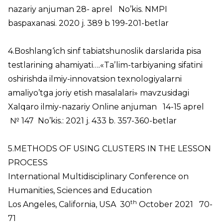
nazariy anjuman 28- aprel No’kis. NMPI
baspaxanasi. 2020 j. 389 b 199-201-betlar
4.Boshlang‘ich sinf tabiatshunoslik darslarida pisa
testlarining ahamiyati….«Taʼlim-tarbiyaning sifatini
oshirishda ilmiy-innovatsion texnologiyalarni
amaliyo’tga joriy etish masalalari» mavzusidagi
Xalqaro ilmiy-nazariy Online anjuman 14-15 aprel
№ 147 No’kis.: 2021 j. 433 b. 357-360-betlar
5.METHODS OF USING CLUSTERS IN THE LESSON
PROCESS
International Multidisciplinary Conference on
Humanities, Sciences and Education
th
Los Angeles, California, USA 30
October 2021 70-
71