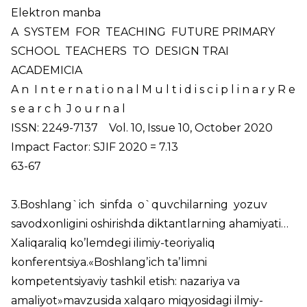
Elektron
manba
A SYSTEM FOR TEACHING FUTURE PRIMARY
SCHOOL TEACHERS TO DESIGN TRAI
ACADEMICIA
A n I n t e r n a t i o n a l M u l t i d i s c i p l i n a r y R e
s e a r c h J o u r n a l
ISSN: 2249-7137 Vol. 10, Issue 10, October 2020
Impact Factor: SJIF 2020 = 7.13
63-67
3.Boshlang`ich sinfda o`quvchilarning yozuv
savodxonligini oshirishda diktantlarning ahamiyati…
Xaliqaraliq ko’lemdegi ilimiy-teoriyaliq
konferentsiya.«Boshlangʼich taʼlimni
kompetentsiyaviy tashkil etish: nazariya va
amaliyot»mavzusida xalqaro miqyosidagi ilmiy-