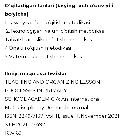
O‘qitadigan fanlari (keyingi uch o‘quv yili
bo‘yicha)
1.Tasviriy san’atni o’qitish metodikasi
2.Texnologiyani va uni o’qitish metodikasi
Tabiatshunoslikni o’qitish metodikasi
4.Ona tili o’qitish metodikasi
5.Matematika o’qitish metodikasi
Ilmiy, maqolava tezislar
TEACHING AND ORGANIZING LESSON
PROCESSES IN PRIMARY
SCHOOL ACADEMICIA: An International
Multidisciplinary Research Journal
ISSN: 2249-7137 Vol. 11, Issue 11, November 2021
SJIF 2021 = 7.492
167-169