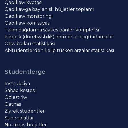
Qabıllaw kvotası
Qabıllawǵa baylanıslı hújjetler toplamı
Qabıllaw monitoringi
Qabıllaw komissiyası
Tálim baǵdarına sáykes pánler kompleksi
Kásiplik (dóretiwshilik) imtixanlar baǵdarlamaları
Ótiw balları statistikası
Abiturientlerden kelip túsken arzalar statistikası
Studentlerge
Instrukciya
Sabaq kestesi
Ózlestiriw
Qatnas
Ziyrek studentler
Stipendiatlar
Normativ hújjetler