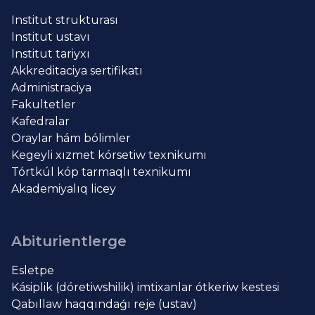
Institut strukturası
Institut ustavı
Institut tariyxı
Akkreditaciya sertifikatı
Administraciya
Fakultetler
Kafedralar
Oraylar hám bólimler
Kegeyli xızmet kórsetiw texnikumı
Tórtkúl kóp tarmaqlı texnikumı
Akademiyalıq licey
Abiturientlerge
Esletpe
Kásiplik (dóretiwshilik) imtixanlar ótkeriw kestesi
Qabıllaw haqqındaǵı reje (ustav)