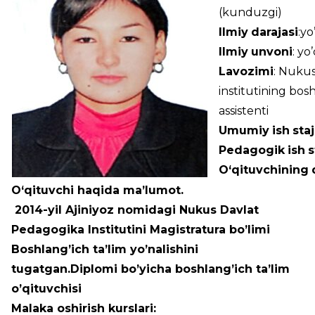
(kunduzgi)
Ilmiy
darajasi
:
Ilmiy
unvoni
: yo
Lavozimi
: Nuku
institutining bosh
assistenti
Umumiy
ish
staj
Pedagogik
ish
s
O‘qituvchining
O‘qituvchi haqida ma’lumot.
2014-yil Ajiniyoz nomidagi Nukus Davlat
Pedagogika Institutini Magistratura bo’limi
Boshlang’ich ta’lim yo’nalishini
tugatgan.Diplomi bo’yicha boshlang’ich ta’lim
o’qituvchisi
Malaka oshirish kurslari: