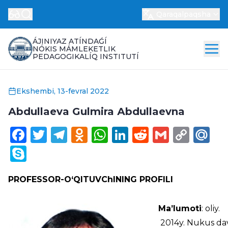
Qaraqalpaqsha
ÁJINIYAZ ATÍNDAǴÍ
NÓKIS MÁMLEKETLIK
PEDAGOGIKALÍQ INSTITUTÍ
Ekshembi, 13-fevral 2022
Аbdullaeva Gulmira Аbdullaevna
Facebook
Twitter
Telegram
Odnoklassniki
WhatsApp
LinkedIn
Reddit
Gmail
Cop
Ma
Link
Skype
PROFESSOR-O‘QITUVChINING PROFILI
Ma’lumoti
: oliy.
2014y. Nukus dav