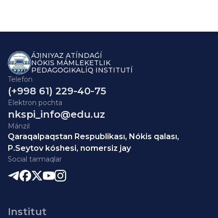
ÁJINIYAZ ATÍNDAǴÍ
NÓKIS MÁMLEKETLIK
PEDAGOGIKALÍQ INSTITUTÍ
Telefon
(+998 61) 229-40-75
Elektron pochta
nkspi_info@edu.uz
Mánzil
Qaraqalpaqstan Respublikası, Nókis qalası,
P.Seytov kóshesi, nomersiz jay
Social tarmaqlar
Institut