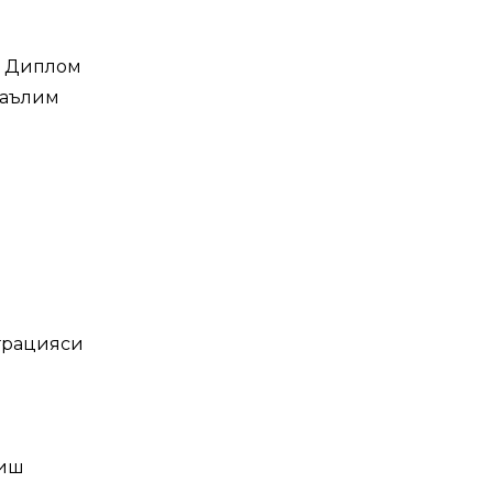
. Диплом
таълим
еграцияси
риш