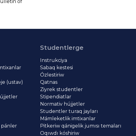
lletin of
Studentlerge
Instrukciya
imtixanlar
Sabaq kestesi
Ózlestiriw
je (ustav)
Qatnas
Ziyrek studentler
újjetler
Stipendiatlar
Normativ hújjetler
Studentler turaq jayları
Mámleketlik imtixanlar
 pánler
Pitkeriw qánigelik jumısı temaları
Oqıwdı kóshiriw