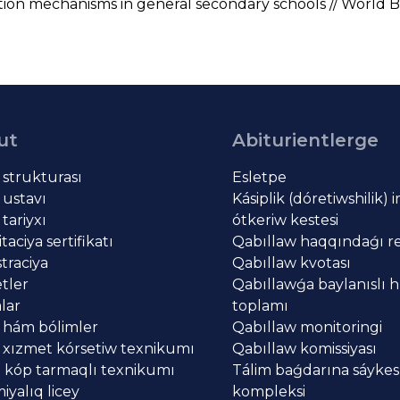
on mechanisms in general secondary schools // World Bu
ut
Abiturientlerge
t strukturası
Esletpe
 ustavı
Kásiplik (dóretiwshilik) 
 tariyxı
ótkeriw kestesi
aciya sertifikatı
Qabıllaw haqqındaǵı re
traciya
Qabıllaw kvotası
tler
Qabıllawǵa baylanıslı h
lar
toplamı
 hám bólimler
Qabıllaw monitoringi
 xızmet kórsetiw texnikumı
Qabıllaw komissiyası
 kóp tarmaqlı texnikumı
Tálim baǵdarına sáykes
yalıq licey
kompleksi