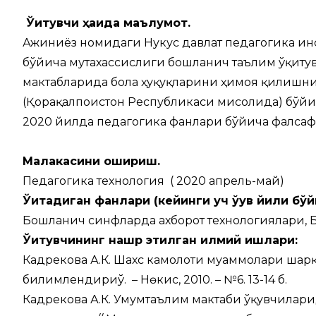
Ўқитувчи ҳақида маълумот.
Ажиниёз номидаги Нукус давлат педагогика ин
бўйича мутахассислиги бошланғич таълим ўқит
мактабларида бола ҳуқуқларини ҳимоя қилишн
(Қорақалпоғистон Республикаси мисолида) бўй
2020 йилда педагогика фанлари бўйича фалсаф
Малакасини ошириш.
Педагогика технология ( 2020 апрель-май)
Ўқитадиган фанлари (кейинги уч ўқув йили бўй
Бошланғич синфларда ахборот технологиялари, 
Ўқитувчининг нашр этилган илмий ишлари:
Кадрекова А.К. Шахс камолоти муаммолари шарқ 
билимлендириў. – Нөкис, 2010. – №6. 13-14 б.
Кадрекова А.К. Умумтаълим мактаби ўқувчилар