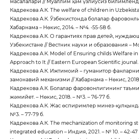
масалалари // Муғаллим ҳәм үзлиусиз билимлендири
Кадрекова А.К. The welfare of children in Uzbekis
Кадрекова А.К. Ўзбекистонда болалар фаровонл
Хабарнама – Нөкис, 2014. – №4. -55-58 б.
Кадрекова А.К. О гарантиях прав детей, нужда
Узбекистане // Вестник науки и образования – Мос
Кадрекова А.К. Model of Ensuring childs Welfare i
Approach to It // Eastern European Scientific jounal. 
Кадрекова А.К. Ижтимоий – гуманитор фанлар
замонавий механизми // Хабарнама – Нөкис, 2018. 
Кадрекова А.К. Болалар фаровонлигининг таъ
жәмийет. – Нөкис, 2018. – №3. – 76-77 б.
Кадрекова А.К. Жас өспиримлер минез-қулқында 
№3. – 77-79 б.
Кадрекова А.К. The mechanization of monitoring stud
integrated education – Индия, 2021. – № 10. – 42-47 