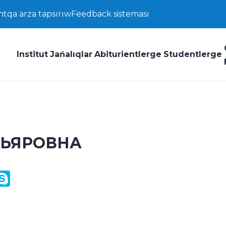
ntqa arza tapsırıw
Feedback sisteması
Institut
Jańalıqlar
Abiturientlerge
Studentlerge
ДЬЯРОВНА
y
ail.Ru
Skype
k