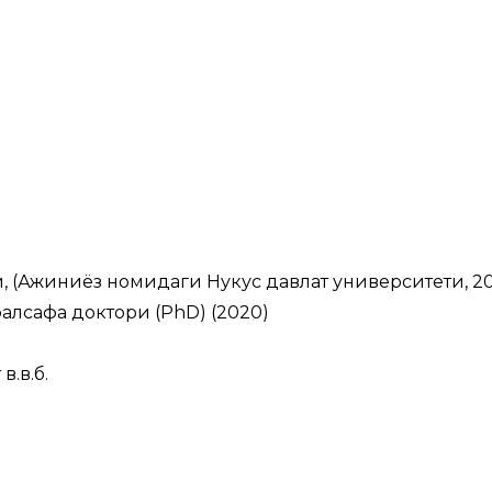
и, (Ажиниёз номидаги Нукус давлат университети, 2
алсафа доктори (PhD) (2020)
.в.б.