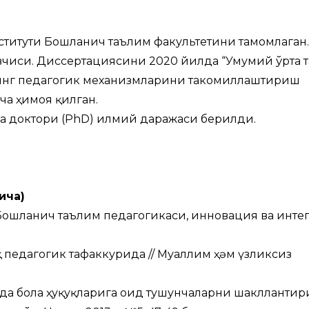
ститути Бошланғич таълим факультетини тамомлаган
увчиси. Диссертациясини 2020 йилда “Умумий ўрта 
инг педагогик механизмларини такомиллаштириш
ича ҳимоя қилган.
а доктори (PhD) илмий даражаси берилди.
ича)
Бошланғич таълим педагогикаси, инновация ва инт
педагогик тафаккурида // Муғаллим ҳәм үзликсиз
ида бола ҳуқуқларига оид тушунчаларни шаклланти