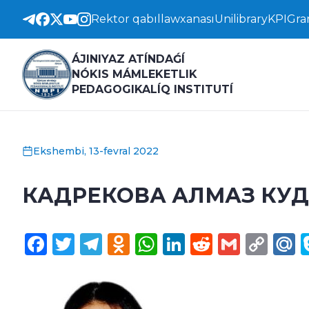
Rektor qabıllawxanası
Unilibrary
KPI
Gra
ÁJINIYAZ ATÍNDAǴÍ
NÓKIS MÁMLEKETLIK
PEDAGOGIKALÍQ INSTITUTÍ
Ekshembi, 13-fevral 2022
КАДРЕКОВА АЛМАЗ КУ
Facebook
Twitter
Telegram
Odnoklassniki
WhatsApp
LinkedIn
Reddit
Gmail
Cop
M
Lin