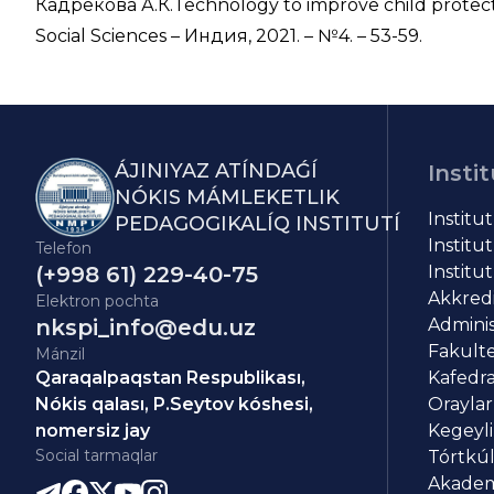
Кадрекова А.К.Technology to improve child protecti
Social Sciences – Индия, 2021. – №4. – 53-59.
ÁJINIYAZ ATÍNDAǴÍ
Instit
NÓKIS MÁMLEKETLIK
Institu
PEDAGOGIKALÍQ INSTITUTÍ
Institut
Telefon
(+998 61) 229-40-75
Institut
Akkredit
Elektron pochta
nkspi_info@edu.uz
Adminis
Fakulte
Mánzil
Qaraqalpaqstan Respublikası,
Kafedra
Nókis qalası, P.Seytov kóshesi,
Oraylar
nomersiz jay
Kegeyli
Social tarmaqlar
Tórtkúl
Akademi