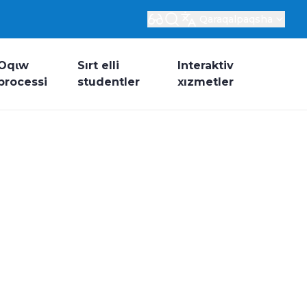
Qaraqalpaqsha
Oqɩw
Sırt elli
Interaktiv
processi
studentler
xızmetler