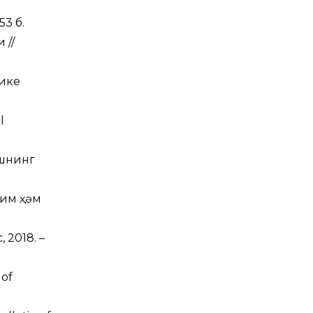
53 б.
 //
лике
l
ашнинг
лим ҳәм
 2018. –
 of