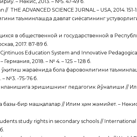
ў. – Нөкис, 2013. – №5. 47-49 б.
tan // THE ADVANCED SCIENCE JURNAL – USA, 2014. 151-1
игини таъминлашда давлат сиёсатининг устуворлиги
ющихся в общественной и государственной в Респуб
кав, 2017. 87-89 б.
n Cjntinuos Education System and Innovative Pedagogica
­– Германия, 2018. – № 4. – 125 – 128 б.
ни ўқитиш жараёнида бола фаровонлигини таъминл
– №3. -75-76 б.
минланишига эришишнинг педагогик йўналиши // И
базы-бир машқалалар // Илим ҳәм жәмийет. – Нөкис,
ents study rights in secondary schools // International
б.