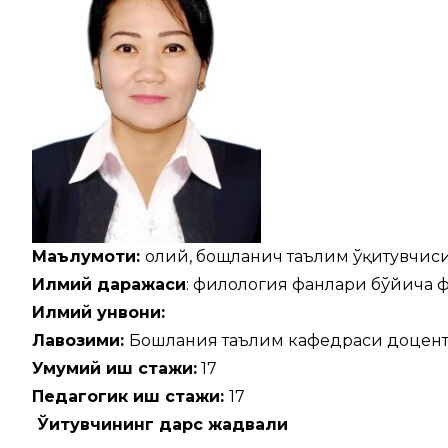
Маълумоти:
олий, бощланғич таълим ўқитувчис
Илмий даражаси
: филология фанлари бўйича ф
Илмий унвони:
Лавозими:
Бошланғия таълим кафедраси доцент в
Умумий иш стажи:
17
Педагогик иш стажи:
17
Ўқитувчининг дарс жадвали