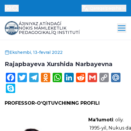
Qaraqalpaqsha
ÁJINIYAZ ATÍNDAǴÍ
NÓKIS MÁMLEKETLIK
PEDAGOGIKALÍQ INSTITUTÍ
Ekshembi, 13-fevral 2022
Rajapbayeva Xurshida Narbayevna
Facebook
Twitter
Telegram
Odnoklassniki
WhatsApp
LinkedIn
Reddit
Gmail
Cop
Ma
Link
Skype
PROFESSOR-O‘QITUVCHINING PROFILI
Ma’lumoti
: oliy.
1995-yil, Nukus da