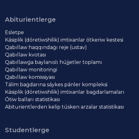
Abiturientlerge
Esletpe
Kásiplik (dóretiwshilik) imtixanlar ótkeriw kestesi
Qabıllaw haqqındaǵı reje (ustav)
Qabıllaw kvotası
Qabıllawǵa baylanıslı hújjetler toplamı
Qabıllaw monitoringi
Qabıllaw komissiyası
Tálim baǵdarına sáykes pánler kompleksi
Kásiplik (dóretiwshilik) imtixanlar baǵdarlamaları
Ótiw balları statistikası
Abiturientlerden kelip túsken arzalar statistikası
Studentlerge