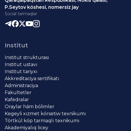
Qaraqalpaqstan Respublikası, Nókis qalası,
P.Seytov kóshesi, nomersiz jay
Social tarmaqlar
Institut
Institut strukturası
Institut ustavı
Institut tariyxı
Akkreditaciya sertifikatı
Administraciya
Fakultetler
Kafedralar
Oraylar hám bólimler
Kegeyli xızmet kórsetiw texnikumı
Tórtkúl kóp tarmaqlı texnikumı
Akademiyalıq licey