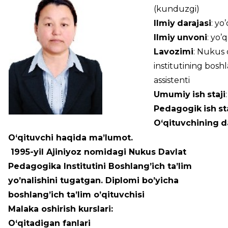
(kunduzgi)
Ilmiy
darajasi
:
Ilmiy
unvoni
: yo’q
Lavozimi
: Nukus
institutining boshl
assistenti
Umumiy
ish
staji
Pedagogik
ish
st
O‘qituvchining
d
O‘qituvchi haqida ma’lumot.
1995-yil Ajiniyoz nomidagi Nukus Davlat
Pedagogika Institutini Boshlang’ich ta’lim
yo’nalishini tugatgan. Diplomi bo’yicha
boshlang’ich ta’lim o’qituvchisi
Malaka oshirish kurslari:
O‘qitadigan fanlari