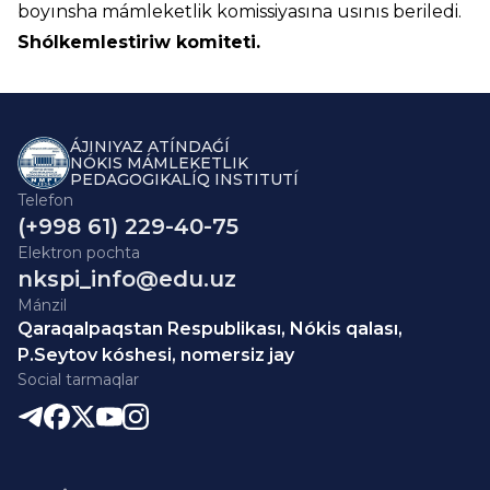
boyınsha mámleketlik komissiyasına usınıs beriledi.
Shólkemlestiriw komiteti.
ÁJINIYAZ ATÍNDAǴÍ
NÓKIS MÁMLEKETLIK
PEDAGOGIKALÍQ INSTITUTÍ
Telefon
(+998 61) 229-40-75
Elektron pochta
nkspi_info@edu.uz
Mánzil
Qaraqalpaqstan Respublikası, Nókis qalası,
P.Seytov kóshesi, nomersiz jay
Social tarmaqlar