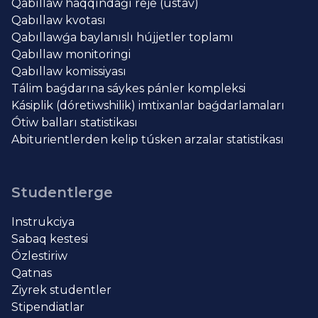
Qabıllaw haqqındaǵı reje (ustav)
Qabıllaw kvotası
Qabıllawǵa baylanıslı hújjetler toplamı
Qabıllaw monitoringi
Qabıllaw komissiyası
Tálim baǵdarına sáykes pánler kompleksi
Kásiplik (dóretiwshilik) imtixanlar baǵdarlamaları
Ótiw balları statistikası
Abiturientlerden kelip túsken arzalar statistikası
Studentlerge
Instrukciya
Sabaq kestesi
Ózlestiriw
Qatnas
Ziyrek studentler
Stipendiatlar