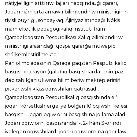
nátiyjeliligin arttırıw ilajları haqqında»ǵı qararı,
Joqarı hám orta arnawlı bilimlendiriw ministrliginiń
tiyisli buyrıǵı, sonday-aq, Ájiniyaz atındaǵı Nókis
mámleketlik pedagogikalıq institutı hám
Qaraqalpaqstan Respublikası Xalıq bilimlendiriw
ministrligi arasındaǵı qospa qararǵa muwapıq
shólkemlestirilmekte.
Pán olimpiadasınıń Qaraqalpaqstan Respublikalıq
basqıshına rayon (qala)lıq basqıshlarda jeńimpaz
dep tabılǵan ulıwma bilim beriw mektepleriniń
pitkeriwshi klass oqıwshıları qatnasadı.
Qaraqalpaqstan Respublikalıq basqıshında eń
joqarı kórsetkishlerge iye bolǵan 10 oqıwshı kelesi
basqısh – joqarı oqıw ornı basqıshına jollama aladı.
Joqarı oqıw ornı basqıshında 1-, 2- hám 3-orındı
iyelegen oqıwshılardı joqarı oqıw ornına qabıllaw