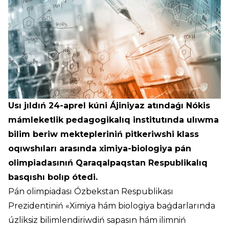
Usı jıldıń 24-aprel kúni Ájiniyaz atındaǵı Nókis
mámleketlik pedagogikalıq institutında ulıwma
bilim beriw mektepleriniń pitkeriwshi klass
oqıwshıları arasında ximiya-biologiya pán
olimpiadasınıń Qaraqalpaqstan Respublikalıq
basqıshı bolıp ótedi.
Pán olimpiadası Ózbekstan Respublikası
Prezidentiniń «Ximiya hám biologiya baǵdarlarında
úzliksiz bilimlendiriwdiń sapasın hám ilimniń