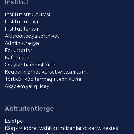
Institut
Institut strukturası
Institut ustavı
Institut tariyxı
Akkreditaciya sertifikatı
Administraciya
Fakultetler
Kafedralar
Oraylar hám bólimler
Kegeyli xızmet kórsetiw texnikumı
Tórtkúl kóp tarmaqlı texnikumı
Akademiyalıq licey
Abiturientlerge
Esletpe
Kásiplik (dóretiwshilik) imtixanlar ótkeriw kestesi