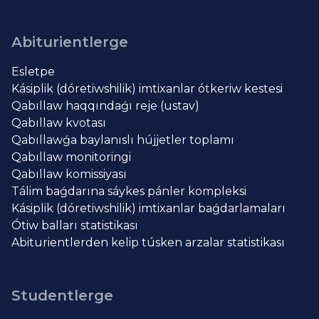
Abiturientlerge
Esletpe
Kásiplik (dóretiwshilik) imtixanlar ótkeriw kestesi
Qabıllaw haqqındaǵı reje (ustav)
Qabıllaw kvotası
Qabıllawǵa baylanıslı hújjetler toplamı
Qabıllaw monitoringi
Qabıllaw komissiyası
Tálim baǵdarına sáykes pánler kompleksi
Kásiplik (dóretiwshilik) imtixanlar baǵdarlamaları
Ótiw balları statistikası
Abiturientlerden kelip túsken arzalar statistikası
Studentlerge