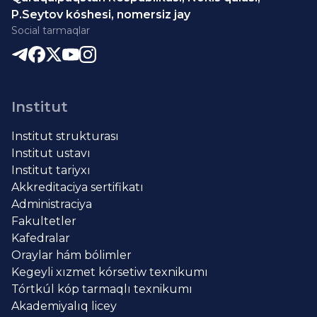
P.Seytov kóshesi, nomersiz jay
Social tarmaqlar
Institut
Institut strukturası
Institut ustavı
Institut tariyxı
Akkreditaciya sertifikatı
Administraciya
Fakultetler
Kafedralar
Oraylar hám bólimler
Kegeyli xızmet kórsetiw texnikumı
Tórtkúl kóp tarmaqlı texnikumı
Akademiyalıq licey