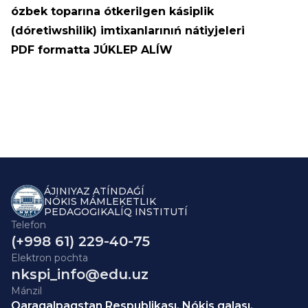
ózbek toparına ótkerilgen kásiplik
(dóretiwshilik) imtixanlarınıń nátiyjeleri
PDF formatta
JÚKLEP ALÍW
ÁJINIYAZ ATÍNDAǴÍ
NÓKIS MÁMLEKETLIK
PEDAGOGIKALÍQ INSTITUTÍ
Telefon
(+998 61) 229-40-75
Elektron pochta
nkspi_info@edu.uz
Mánzil
Qaraqalpaqstan Respublikası, Nókis qalası,