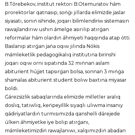
B.Tórebekov, institut rektorı B.Otemuratov hám
prorektorlar qatnasıp, sońǵı jıllarda elimizde jaslar
siyasatı, sonıń ishinde, joqarı bilimlendiriw sistemasın
rawajlandırıw ushın ámelge asırılıp atırǵan
reformalar hám olardıń áhmiyeti haqqında atap ótti.
Baslanıp atırǵan jańa oqıw jılında Nókis
mámleketlik pedagogikalıq institutına birinshi
joqarı oqıw ornı sıpatında 32 mıńnan aslam
abiturient hújjet tapsırǵan bolsa, sonnan 3 mıńǵa
shamalas abiturient student bolıw baxtına miyasar
boldı.
Ǵárezsizlik sabaqlarında elimizde milletler aralıq
doslıq, tatıwlıq, keńpeyillik sıyaqlı ulıwma insanıy
qádiriyatlardıń turmısımızda qanshelli dárejede
úlken áhmiyetke iye bolıp atırǵanı,
mámleketimizdiń rawajlanıwı, xalqımızdıń abadan