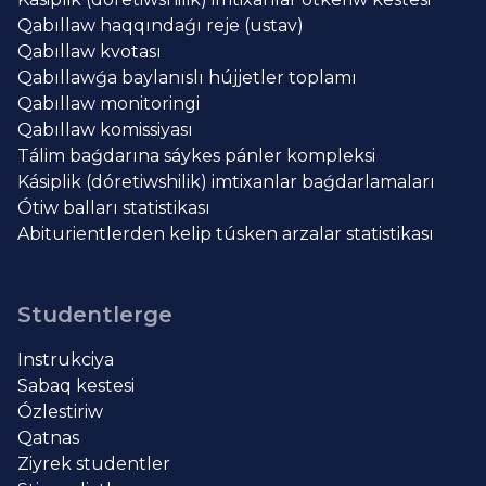
Qabıllaw haqqındaǵı reje (ustav)
Qabıllaw kvotası
Qabıllawǵa baylanıslı hújjetler toplamı
Qabıllaw monitoringi
Qabıllaw komissiyası
Tálim baǵdarına sáykes pánler kompleksi
Kásiplik (dóretiwshilik) imtixanlar baǵdarlamaları
Ótiw balları statistikası
Abiturientlerden kelip túsken arzalar statistikası
Studentlerge
Instrukciya
Sabaq kestesi
Ózlestiriw
Qatnas
Ziyrek studentler