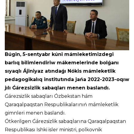
Búgin, 5-sentyabr kúni mámleketimizdegi
barlıq bilimlendiriw mákemelerinde bolǵanı
sıyaqlı Ájiniyaz atındaǵı Nókis mámleketlik
pedagogikalıq institutında jańa 2022-2023-oqıw
jılı Ǵárezsizlik sabaqları menen baslandı.
Ǵárezsizlik sabaqları Ózbekstan hám
Qaraqalpaqstan Respublikalarınıń mámleketlik
gimnleri menen baslandı.
Ótkerilgen Ǵárezsizlik sabaqlarına Qaraqalpaqstan
Respublikası Ishki isler ministri, polkovnik