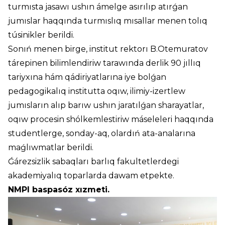
turmısta jasawı ushın ámelge asırılıp atırǵan
jumıslar haqqında turmıslıq mısallar menen tolıq
túsinikler berildi.
Sonıń menen birge, institut rektorı B.Otemuratov
tárepinen bilimlendiriw tarawında derlik 90 jıllıq
tariyxına hám qádiriyatlarına iye bolǵan
pedagogikalıq institutta oqıw, ilimiy-izertlew
jumısların alıp barıw ushın jaratılǵan sharayatlar,
oqıw procesin shólkemlestiriw máseleleri haqqında
studentlerge, sonday-aq, olardıń ata-analarına
maǵlıwmatlar berildi.
Ǵárezsizlik sabaqları barlıq fakultetlerdegi
akademiyalıq toparlarda dawam etpekte.
NMPI baspasóz xızmeti.