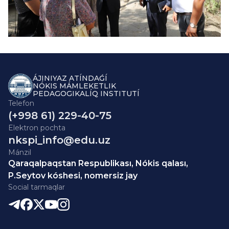
ÁJINIYAZ ATÍNDAǴÍ
NÓKIS MÁMLEKETLIK
PEDAGOGIKALÍQ INSTITUTÍ
Telefon
(+998 61) 229-40-75
Elektron pochta
nkspi_info@edu.uz
Mánzil
Qaraqalpaqstan Respublikası, Nókis qalası,
P.Seytov kóshesi, nomersiz jay
Social tarmaqlar