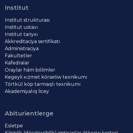
Institut
Institut strukturası
Institut ustavı
Institut tariyxı
Akkreditaciya sertifikatı
Administraciya
Fakultetler
Kafedralar
Oraylar hám bólimler
Kegeyli xızmet kórsetiw texnikumı
Tórtkúl kóp tarmaqlı texnikumı
Akademiyalıq licey
Abiturientlerge
Esletpe
Kásiplik (dóretiwshilik) imtixanlar ótkeriw kestesi