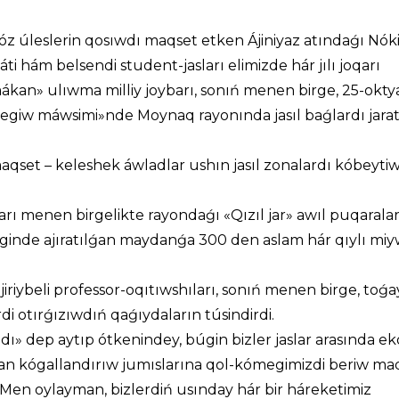
óz úleslerin qosıwdı maqset etken Ájiniyaz atındaǵı Nóki
i hám belsendi student-jasları elimizde hár jılı joqarı
ákan» ulıwma milliy joybarı, sonıń menen birge, 25-oktya
k egiw máwsimi»nde Moynaq rayonında jasıl baǵlardı jara
 maqset – keleshek áwladlar ushın jasıl zonalardı kóbeyti
arı menen birgelikte rayondaǵı «Qızıl jar» awıl puqaralar 
ginde ajıratılǵan maydanǵa 300 den aslam hár qıylı mi
ájiriybeli professor-oqıtıwshıları, sonıń menen birge, toǵa
erdi otırǵızıwdıń qaǵıydaların túsindirdi.
» dep aytıp ótkenindey, búgin bizler jaslar arasında ek
tırǵan kógallandırıw jumıslarına qol-kómegimizdi beriw m
z. Men oylayman, bizlerdiń usınday hár bir háreketimiz