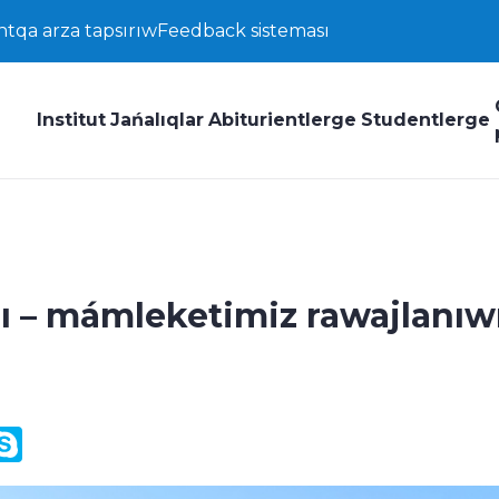
ntqa arza tapsırıw
Feedback sisteması
Institut
Jańalıqlar
Abiturientlerge
Studentlerge
rı – mámleketimiz rawajlanıw
y
ail.Ru
Skype
k