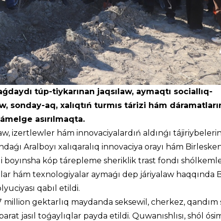
aǵdaydı túp-tiykarınan jaqsılaw, aymaqtı sociallıq-
w, sonday-aq, xalıqtıń turmıs tárizi hám dáramatları
 ámelge asırılmaqta.
w, izertlewler hám innovaciyalardıń aldınǵı tájiriybeleri
aǵı Aralboyı xalıqaralıq innovaciya orayı hám Birlesken
 boyınsha kóp tárepleme sheriklik trast fondı shólkemlest
yalar hám texnologiyalar aymaǵı dep járiyalaw haqqında 
uciyası qabıl etildi.
million gektarlıq maydanda seksewil, cherkez, qandım s
t jasıl toǵaylıqlar payda etildi. Quwanıshlısı, shól ósim