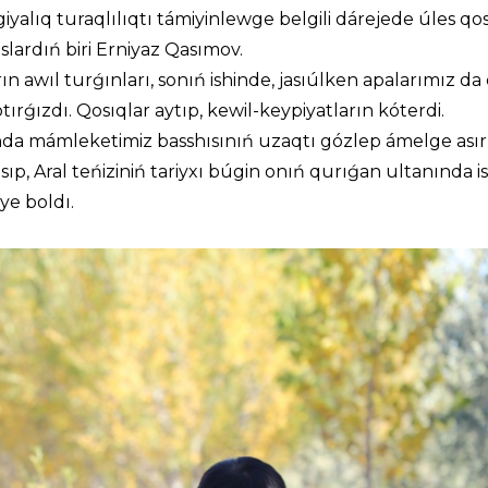
alıq turaqlılıqtı támiyinlewge belgili dárejede úles qos
aslardıń biri Erniyaz Qasımov.
ın awıl turǵınları, sonıń ishinde, jasıúlken apalarımız da
tırǵızdı. Qosıqlar aytıp, kewil-keypiyatların kóterdi.
nında mámleketimiz basshısınıń uzaqtı gózlep ámelge asır
ıp, Aral teńiziniń tariyxı búgin onıń qurıǵan ultanında i
ye boldı.