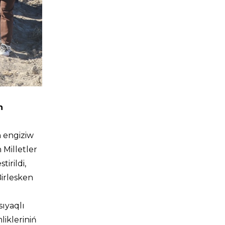
n
n engiziw
 Milletler
irildi,
Birlesken
ıyaqlı
likleriniń