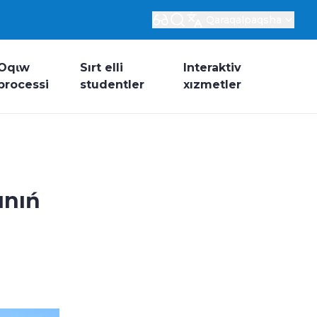
Qaraqalpaqsha
Oqɩw
Sırt elli
Interaktiv
processi
studentler
xızmetler
ınıń