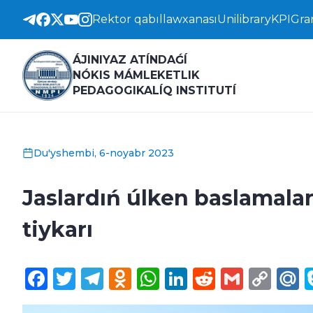
Rektor qabıllawxanası
Unilibrary
KPI
Gra
ÁJINIYAZ ATÍNDAǴÍ
NÓKIS MÁMLEKETLIK
PEDAGOGIKALÍQ INSTITUTÍ
Du'yshembi, 6-noyabr 2023
Jaslardıń úlken baslamala
tiykarı
Facebook
Twitter
Telegram
Odnoklassniki
WhatsApp
LinkedIn
Reddit
Gmail
Cop
M
Lin