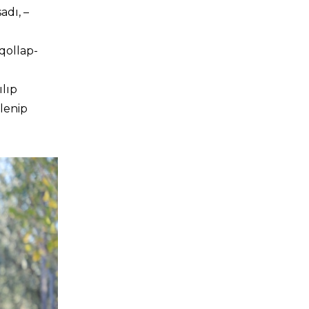
adı, –
 qollap-
ılıp
slenip