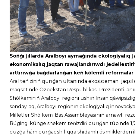
Sońǵı jıllarda Aralboyı aymaǵında ekologiyalıq j
ekonomikalıq jaqtan rawajlandırıwdı jedellestiri
arttırıwǵa baǵdarlanǵan keń kólemli reformalar
Aral teńiziniń qurıǵan ultanında ekosistemanı jaqsıla
maqsetinde Ózbekstan Respublikası Prezidenti janınd
Shólkeminiń Aralboyı regionı ushın Insan qáwipsizligi
sonday-aq, Aralboyı regionın ekologiyalıq innovaci
Milletler Shólkemi Bas Assambleyasınıń arnawlı rezoly
Búgingi kúnge shekem teńizdiń qurıǵan túbinde 1,7 
duzǵa hám qurǵaqshılıqqa shıdamlı ósimliklerden ibara