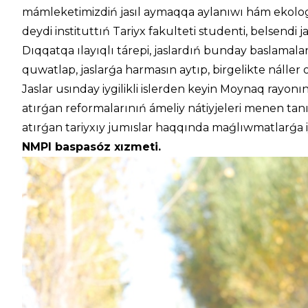
mámleketimizdiń jasıl aymaqqa aylanıwı hám ekologiy
deydi instituttıń Tariyx fakulteti studenti, belsendi j
Dıqqatqa ılayıqlı tárepi, jaslardıń bunday baslamalar
quwatlap, jaslarǵa harmasın aytıp, birgelikte náller o
Jaslar usınday iygilikli islerden keyin Moynaq rayo
atırǵan reformalarınıń ámeliy nátiyjeleri menen tanıs
atırǵan tariyxıy jumıslar haqqında maǵlıwmatlarǵa i
NMPI baspasóz xızmeti.