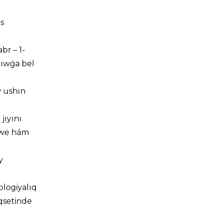
s
br – 1-
tıwǵa bel
w ushın
jıyını
ywe hám
y
ologiyalıq
aqsetinde