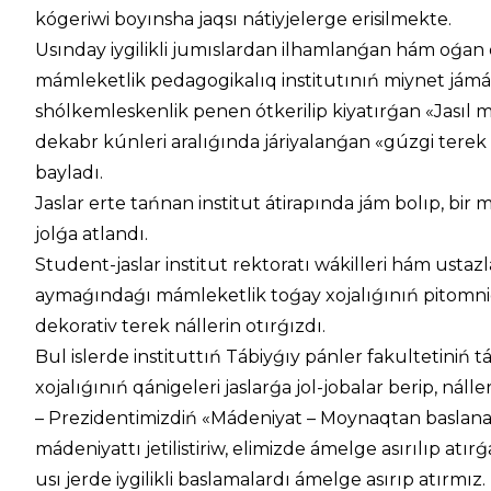
kógeriwi boyınsha jaqsı nátiyjelerge erisilmekte.
Usınday iygilikli jumıslardan ilhamlanǵan hám oǵan 
mámleketlik pedagogikalıq institutınıń miynet jámáát
shólkemleskenlik penen ótkerilip kiyatırǵan «Jasıl m
dekabr kúnleri aralıǵında járiyalanǵan «gúzgi tere
bayladı.
Jaslar erte tańnan institut átirapında jám bolıp, bir
jolǵa atlandı.
Student-jaslar institut rektoratı wákilleri hám ustazl
aymaǵındaǵı mámleketlik toǵay xojalıǵınıń pitomni
dekorativ terek nállerin otırǵızdı.
Bul islerde instituttıń Tábiyǵıy pánler fakultetiniń t
xojalıǵınıń qánigeleri jaslarǵa jol-jobalar berip, náll
– Prezidentimizdiń «Mádeniyat – Moynaqtan baslanadı
mádeniyattı jetilistiriw, elimizde ámelge asırılıp a
usı jerde iygilikli baslamalardı ámelge asırıp atırmı