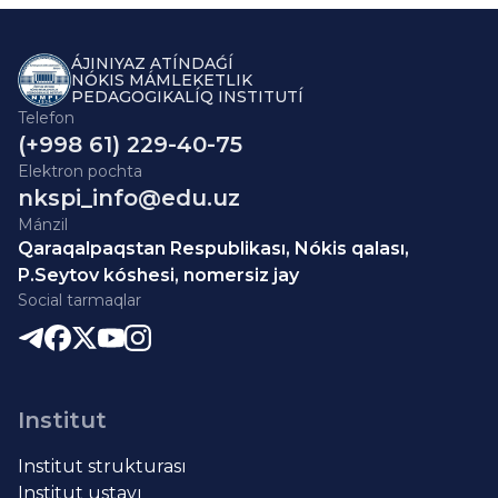
ÁJINIYAZ ATÍNDAǴÍ
NÓKIS MÁMLEKETLIK
PEDAGOGIKALÍQ INSTITUTÍ
Telefon
(+998 61) 229-40-75
Elektron pochta
nkspi_info@edu.uz
Mánzil
Qaraqalpaqstan Respublikası, Nókis qalası,
P.Seytov kóshesi, nomersiz jay
Social tarmaqlar
Institut
Institut strukturası
Institut ustavı