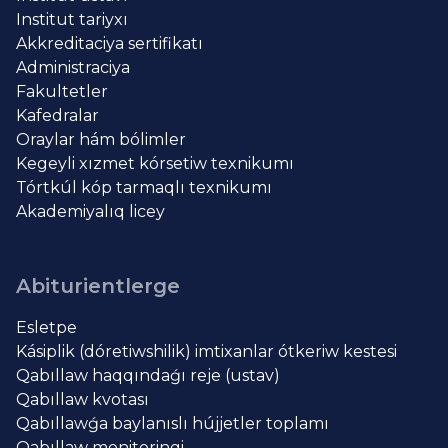
Institut tariyxı
Akkreditaciya sertifikatı
Administraciya
Fakultetler
Kafedralar
Oraylar hám bólimler
Kegeyli xızmet kórsetiw texnikumı
Tórtkúl kóp tarmaqlı texnikumı
Akademiyalıq licey
Abiturientlerge
Esletpe
Kásiplik (dóretiwshilik) imtixanlar ótkeriw kestesi
Qabıllaw haqqındaǵı reje (ustav)
Qabıllaw kvotası
Qabıllawǵa baylanıslı hújjetler toplamı
Qabıllaw monitoringi