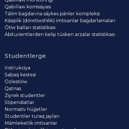
Qabıllaw komissiyası
Tálim baǵdarına sáykes pánler kompleksi
Kásiplik (dóretiwshilik) imtixanlar baǵdarlamaları
Ótiw balları statistikası
Abiturientlerden kelip túsken arzalar statistikası
Studentlerge
Instrukciya
Sabaq kestesi
Ózlestiriw
Qatnas
Ziyrek studentler
Stipendiatlar
Normativ hújjetler
Studentler turaq jayları
Mámleketlik imtixanlar