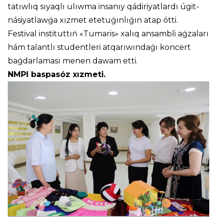
tatıwlıq sıyaqlı ulıwma insanıy qádiriyatlardı úgit-
násiyatlawǵa xızmet etetuǵınlıǵın atap ótti.
Festival instituttıń «Tumaris» xalıq ansambli aǵzaları
hám talantlı studentleri atqarıwındaǵı koncert
baǵdarlaması menen dawam etti.
NMPI baspasóz xızmeti.