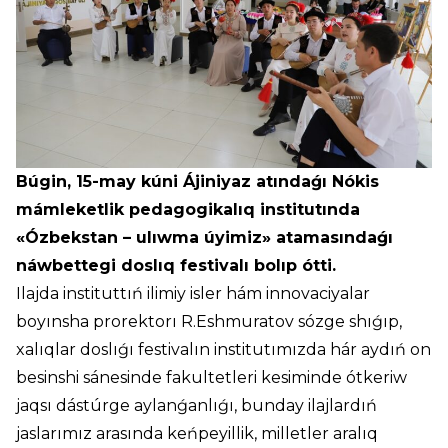
Búgin, 15-may kúni Ájiniyaz atındaǵı Nókis
mámleketlik pedagogikalıq institutında
«Ózbekstan – ulıwma úyimiz» atamasındaǵı
náwbettegi doslıq festivalı bolıp ótti.
Ilajda instituttıń ilimiy isler hám innovaciyalar
boyınsha prorektorı R.Eshmuratov sózge shıǵıp,
xalıqlar doslıǵı festivalın institutımızda hár aydıń on
besinshi sánesinde fakultetleri kesiminde ótkeriw
jaqsı dástúrge aylanǵanlıǵı, bunday ilajlardıń
jaslarımız arasında keńpeyillik, milletler aralıq