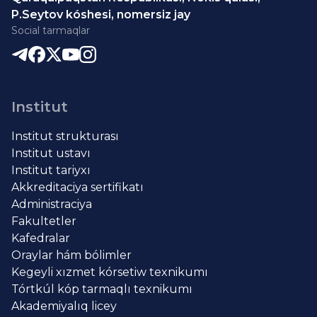
P.Seytov kóshesi, nomersiz jay
Social tarmaqlar
Institut
Institut strukturası
Institut ustavı
Institut tariyxı
Akkreditaciya sertifikatı
Administraciya
Fakultetler
Kafedralar
Oraylar hám bólimler
Kegeyli xızmet kórsetiw texnikumı
Tórtkúl kóp tarmaqlı texnikumı
Akademiyalıq licey