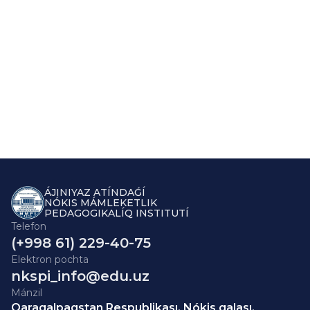
ÁJINIYAZ ATÍNDAǴÍ
NÓKIS MÁMLEKETLIK
PEDAGOGIKALÍQ INSTITUTÍ
Telefon
(+998 61) 229-40-75
Elektron pochta
nkspi_info@edu.uz
Mánzil
Qaraqalpaqstan Respublikası, Nókis qalası,