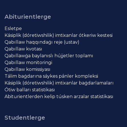
Abiturientlerge
Esletpe
Kásiplik (dóretiwshilik) imtixanlar ótkeriw kestesi
Qabıllaw haqqındaǵı reje (ustav)
Qabıllaw kvotası
Qabıllawǵa baylanıslı hújjetler toplamı
Qabıllaw monitoringi
Qabıllaw komissiyası
Tálim baǵdarına sáykes pánler kompleksi
Kásiplik (dóretiwshilik) imtixanlar baǵdarlamaları
Ótiw balları statistikası
Abiturientlerden kelip túsken arzalar statistikası
Studentlerge