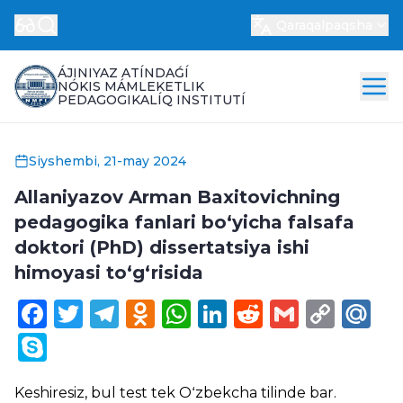
Qaraqalpaqsha
ÁJINIYAZ ATÍNDAǴÍ
NÓKIS MÁMLEKETLIK
PEDAGOGIKALÍQ INSTITUTÍ
Siyshembi, 21-may 2024
Allaniyazov Arman Baxitovichning
pedagogika fanlari bo‘yicha falsafa
doktori (PhD) dissertatsiya ishi
himoyasi to‘g‘risida
Facebook
Twitter
Telegram
Odnoklassniki
WhatsApp
LinkedIn
Reddit
Gmail
Cop
Ma
Link
Skype
Keshiresiz, bul test tek
Oʻzbekcha
tilinde bar.