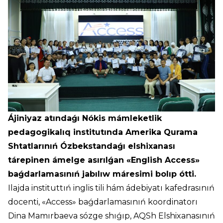
Ájiniyaz atındaǵı Nókis mámleketlik
pedagogikalıq institutında Amerika Qurama
Shtatlarınıń Ózbekstandaǵı elshixanası
tárepinen ámelge asırılǵan «English Access»
baǵdarlamasınıń jabılıw máresimi bolıp ótti.
Ilajda instituttıń inglis tili hám ádebiyatı kafedrasınıń
docenti, «Access» baǵdarlamasınıń koordinatorı
Dina Mamırbaeva sózge shıǵıp, AQSh Elshixanasınıń