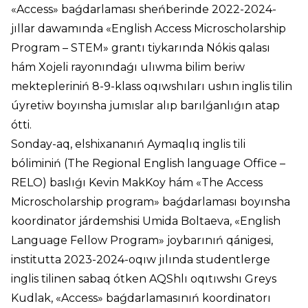
«Access» baǵdarlaması sheńberinde 2022-2024-
jıllar dawamında «English Access Microscholarship
Program – STEM» grantı tiykarında Nókis qalası
hám Xojeli rayonındaǵı ulıwma bilim beriw
mektepleriniń 8-9-klass oqıwshıları ushın inglis tilin
úyretiw boyınsha jumıslar alıp barılǵanlıǵın atap
ótti.
Sonday-aq, elshixananıń Aymaqlıq inglis tili
bóliminiń (The Regional English language Office –
RELO) baslıǵı Kevin MakKoy hám «The Access
Microscholarship program» baǵdarlaması boyınsha
koordinator járdemshisi Umida Boltaeva, «English
Language Fellow Program» joybarınıń qánigesi,
institutta 2023-2024-oqıw jılında studentlerge
inglis tilinen sabaq ótken AQShlı oqıtıwshı Greys
Kudlak, «Access» baǵdarlamasınıń koordinatorı