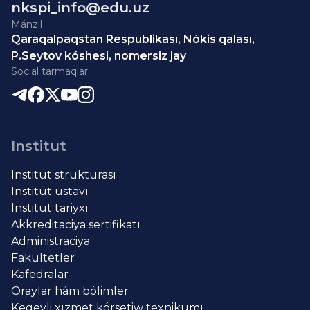
nkspi_info@edu.uz
Mánzil
Qaraqalpaqstan Respublikası, Nókis qalası,
P.Seytov kóshesi, nomersiz jay
Social tarmaqlar
Institut
Institut strukturası
Institut ustavı
Institut tariyxı
Akkreditaciya sertifikatı
Administraciya
Fakultetler
Kafedralar
Oraylar hám bólimler
Kegeyli xızmet kórsetiw texnikumı