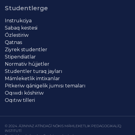
Studentlerge
Instrukciya
Sabaq kestesi
Ózlestiriw
Qatnas
Ziyrek studentler
Stipendiatlar
Normativ hújjetler
Studentler turaq jayları
Mámleketlik imtixanlar
Pitkeriw qánigelik jumısı temaları
Oqıwdı kóshiriw
Oqıtıw tilleri
© 2024. ÁJINIYAZ ATÍNDAǴÍ NÓKIS MÁMLEKETLIK PEDAGOGIKALÍQ
INSTITUTÍ