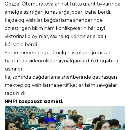
Gózzal Ótemuratovalar institutta grant tiykarında
ámelge asırılǵan jumıslarǵa joqarı baha berdi.
Ilajda oqıwshılar baǵdarlama sheńberinde
ózlestirgen bilim hám kónlikpelerin hár qıylı
viktorinalıq oyınlar, saxnalıq kórinisler arqalı
kórsetip berdi.
Sonıń menen birge, ámelge asırılǵan jumıslar
haqqında videorolikler jıynalǵanlardıń dıqqatına
usınıldı.
Ilaj sońında baǵdarlama sheńberinde qatnasqan
mektep oqıwshılarına sertifikatlar hám sawǵalar
tapsırıldı.
NMPI baspasóz xızmeti.