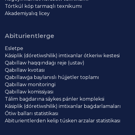
Tórtkúl kóp tarmaqlı texnikumı
Akademiyalıq licey
Abiturientlerge
Esletpe
Kásiplik (dóretiwshilik) imtixanlar ótkeriw kestesi
Qabıllaw haqqındaǵı reje (ustav)
Qabıllaw kvotası
Qabıllawǵa baylanıslı hújjetler toplamı
Qabıllaw monitoringi
Qabıllaw komissiyası
Tálim baǵdarına sáykes pánler kompleksi
Kásiplik (dóretiwshilik) imtixanlar baǵdarlamaları
Ótiw balları statistikası
Abiturientlerden kelip túsken arzalar statistikası