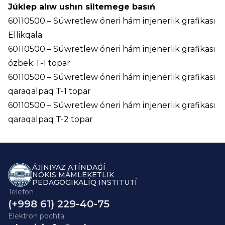
Júklep alıw ushın siltemege basıń
60110500 – Súwretlew óneri hám injenerlik grafikası
Ellikqala
60110500 – Súwretlew óneri hám injenerlik grafikası
ózbek T-1 topar
60110500 – Súwretlew óneri hám injenerlik grafikası
qaraqalpaq T-1 topar
60110500 – Súwretlew óneri hám injenerlik grafikası
qaraqalpaq T-2 topar
ÁJINIYAZ ATÍNDAǴÍ
NÓKIS MÁMLEKETLIK
PEDAGOGIKALÍQ INSTITUTÍ
Telefon
(+998 61) 229-40-75
Elektron pochta