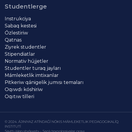
Studentlerge
Instrukciya
Sabaq kestesi
Ózlestiriw
Qatnas
Ziyrek studentler
Stipendiatlar
Normativ hújjetler
Studentler turaq jayları
Mámleketlik imtixanlar
Pitkeriw qánigelik jumısı temaları
Oqıwdı kóshiriw
Oqıtıw tilleri
© 2024. ÁJINIYAZ ATÍNDAǴÍ NÓKIS MÁMLEKETLIK PEDAGOGIKALÍQ
INSTITUTÍ
Sayttı islep shıǵıwshı - Sanlı texnologiyalar orayı.