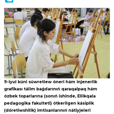
9-iyul kúni súwretlew óneri hám injenerlik
grafikası tálim baǵdarınıń qaraqalpaq hám
ózbek toparlarına (sonıń ishinde, Ellikqala
pedagogika fakulteti) ótkerilgen kásiplik
(dóretiwshilik) imtixanlarınıń nátiyjeleri