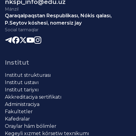
nkspi_info@edu.uz
Mánzil
Qaraqalpaqstan Respublikası, Nókis qalası,
P.Seytov kóshesi, nomersiz jay
Social tarmaqlar
Institut
Institut strukturası
Institut ustavı
Institut tariyxı
Akkreditaciya sertifikatı
Administraciya
Fakultetler
Kafedralar
Oraylar hám bólimler
Kegeyli xızmet kórsetiw texnikumı