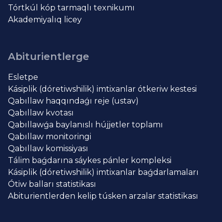
Tórtkúl kóp tarmaqlı texnikumı
Akademiyalıq licey
Abiturientlerge
Esletpe
Kásiplik (dóretiwshilik) imtixanlar ótkeriw kestesi
Qabıllaw haqqındaǵı reje (ustav)
Qabıllaw kvotası
Qabıllawǵa baylanıslı hújjetler toplamı
Qabıllaw monitoringi
Qabıllaw komissiyası
Tálim baǵdarına sáykes pánler kompleksi
Kásiplik (dóretiwshilik) imtixanlar baǵdarlamaları
Ótiw balları statistikası
Abiturientlerden kelip túsken arzalar statistikası