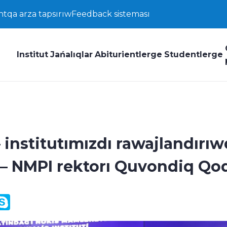
ntqa arza tapsırıw
Feedback sisteması
Institut
Jańalıqlar
Abiturientlerge
Studentlerge
 – institutımızdı rawajlandırı
» – NMPI rektorı Quvondiq Qo
y
ail.Ru
Skype
k