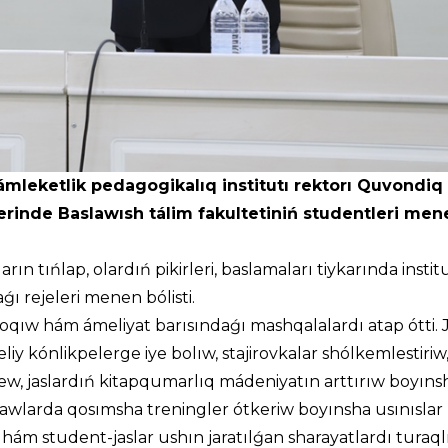
ámleketlik pedagogikalıq institutı rektorı Quvondiq
erinde Baslawısh tálim fakultetiniń studentleri men
ın tıńlap, olardıń pikirleri, baslamaları tiykarında instit
aǵı rejeleri menen bólisti.
, oqıw hám ámeliyat barısındaǵı mashqalalardı atap ótti. J
y kónlikpelerge iye bolıw, stajirovkalar shólkemlestiriw
w, jaslardıń kitapqumarlıq mádeniyatın arttırıw boyıns
awlarda qosımsha treningler ótkeriw boyınsha usınıslar bi
 hám student-jaslar ushın jaratılǵan sharayatlardı turaql