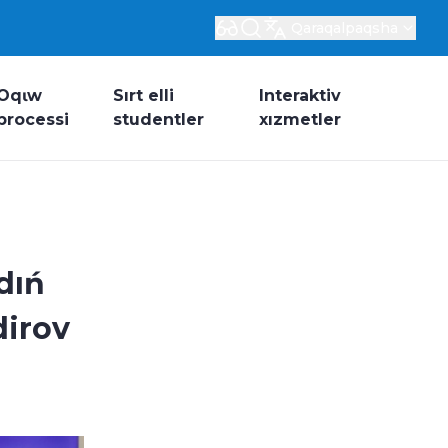
Qaraqalpaqsha
Oqɩw
Sırt elli
Interaktiv
processi
studentler
xızmetler
wdıń
dirov