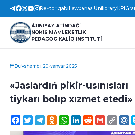
Rektor qabıllawxanası
Unilibrary
KPI
Gra
ÁJINIYAZ ATÍNDAǴÍ
NÓKIS MÁMLEKETLIK
PEDAGOGIKALÍQ INSTITUTÍ
Du'yshembi, 20-yanvar 2025
«Jaslardıń pikir-usınısları
tiykarı bolıp xızmet etedi
Facebook
Twitter
Telegram
Odnoklassniki
WhatsApp
LinkedIn
Reddit
Gmail
Cop
M
Lin