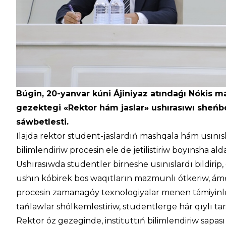
Búgin, 20-yanvar kúni Ájiniyaz atındaǵı Nókis m
gezektegi «Rektor hám jaslar» ushırasıwı sheńb
sáwbetlesti.
Ilajda rektor student-jaslardıń mashqala hám usınıslar
bilimlendiriw procesin ele de jetilistiriw boyınsha ald
Ushırasıwda studentler birneshe usınıslardı bildirip
ushın kóbirek bos waqıtların mazmunlı ótkeriw, ámeli
procesin zamanagóy texnologiyalar menen támiyinle
tańlawlar shólkemlestiriw, studentlerge hár qıylı tar
Rektor óz gezeginde, instituttıń bilimlendiriw sapası