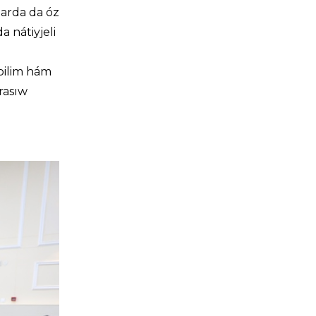
larda da óz
a nátiyjeli
bilim hám
rasıw