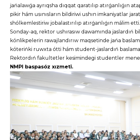
jańalawǵa ayrıqsha dıqqat qaratılıp atırǵanlıǵın at
pikir hám usınısların bildiriwi ushın imkaniyatlar jara
shólkemlestiriw jobalastırılıp atırǵanlıǵın málim etti.
Sonday-aq, rektor ushırasıw dawamında jaslardıń bi
kónlikpelerin rawajlandırıw maqsetinde jańa baslama
kóterińki ruwxta ótti hám student-jaslardıń baslamal
Rektordıń fakultetler kesimindegi studentler mene
NMPI baspasóz xızmeti.