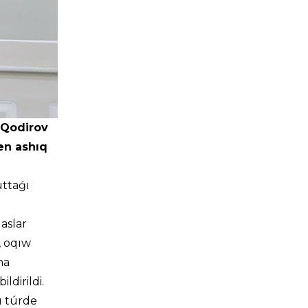
 Qodirov
en ashıq
uttaǵı
aslar
, oqıw
ha
ldirildi.
ı túrde