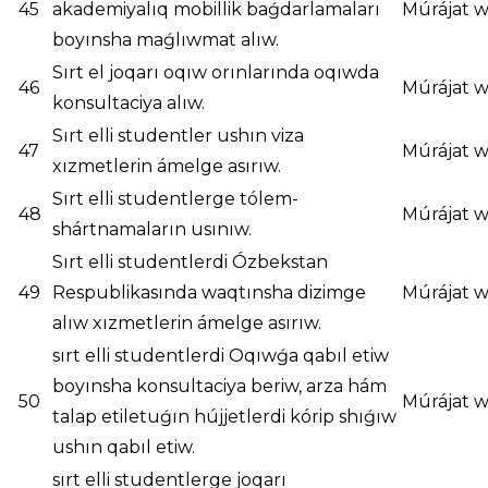
45
akademiyalıq mobillik baǵdarlamaları
Múrájat w
boyınsha maǵlıwmat alıw.
Sırt el joqarı oqıw orınlarında oqıwda
46
Múrájat w
konsultaciya alıw.
Sırt elli studentler ushın viza
47
Múrájat w
xızmetlerin ámelge asırıw.
Sırt elli studentlerge tólem-
48
Múrájat w
shártnamaların usınıw.
Sırt elli studentlerdi Ózbekstan
49
Respublikasında waqtınsha dizimge
Múrájat w
alıw xızmetlerin ámelge asırıw.
sırt elli studentlerdi Oqıwǵa qabıl etiw
boyınsha konsultaciya beriw, arza hám
50
Múrájat w
talap etiletuǵın hújjetlerdi kórip shıǵıw
ushın qabıl etiw.
sırt elli studentlerge joqarı