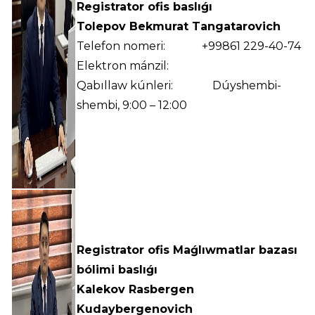
Registrator ofis baslıǵı
Tolepov Bekmurat Tangatarovich
Telefon nomeri: +99861 229-40-74
Elektron mánzil:
Qabıllaw kúnleri: Dúyshembi-
shembi, 9:00 – 12:00
Registrator ofis Maǵlıwmatlar bazası
bólimi baslıǵı
Kalekov Rasbergen
Kudaybergenovich