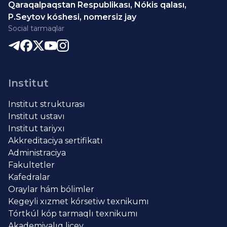
Qaraqalpaqstan Respublikası, Nókis qalası,
P.Seytov kóshesi, nomersiz jay
Social tarmaqlar
Institut
Institut strukturası
Institut ustavı
Institut tariyxı
Akkreditaciya sertifikatı
Administraciya
Fakultetler
Kafedralar
Oraylar hám bólimler
Kegeyli xızmet kórsetiw texnikumı
Tórtkúl kóp tarmaqlı texnikumı
Akademiyalıq licey