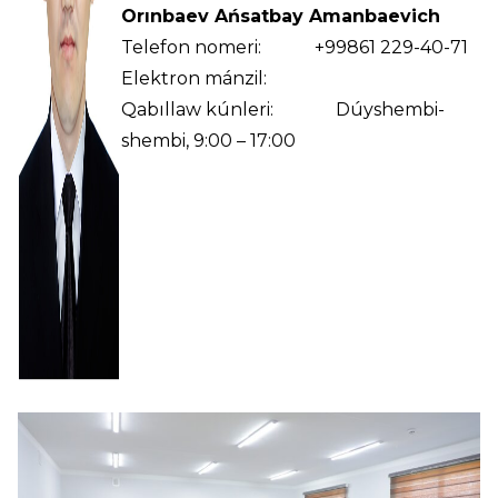
Orınbaev Ańsatbay Amanbaevich
Telefon nomeri: +99861 229-40-71
Elektron mánzil:
Qabıllaw kúnleri: Dúyshembi-
shembi, 9:00 – 17:00