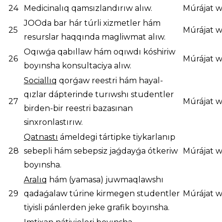
24
Medicinalıq qamsızlandırıw alıw.
Múrájat w
JOOda bar hár túrli xizmetler hám
25
Múrájat w
resurslar haqqında magliwmat alıw.
Oqıwǵa qabıllaw hám oqıwdı kóshiriw
26
Múrájat w
boyınsha konsultaciya alıw.
Sociallıq
qorǵaw reestri hám hayal-
qızlar dápterinde turıwshı studentler
27
Múrájat w
birden-bir reestri bazasınan
sinxronlastırıw.
Qatnastı
ámeldegi tártipke tiykarlanıp
28
sebepli hám sebepsiz jaǵdayǵa ótkeriw
Múrájat w
boyınsha.
Aralıq
hám (yamasa) juwmaqlawshı
29
qadaǵalaw túrine kirmegen studentler
Múrájat w
tiyisli pánlerden jeke grafik boyınsha.