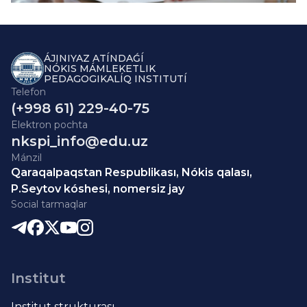
ÁJINIYAZ ATÍNDAǴÍ
NÓKIS MÁMLEKETLIK
PEDAGOGIKALÍQ INSTITUTÍ
Telefon
(+998 61) 229-40-75
Elektron pochta
nkspi_info@edu.uz
Mánzil
Qaraqalpaqstan Respublikası, Nókis qalası,
P.Seytov kóshesi, nomersiz jay
Social tarmaqlar
Institut
Institut strukturası