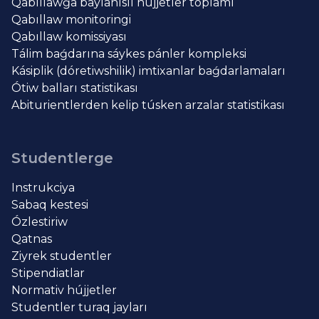
Qabıllawǵa baylanıslı hújjetler toplamı
Qabıllaw monitoringi
Qabıllaw komissiyası
Tálim baǵdarına sáykes pánler kompleksi
Kásiplik (dóretiwshilik) imtixanlar baǵdarlamaları
Ótiw balları statistikası
Abiturientlerden kelip túsken arzalar statistikası
Studentlerge
Instrukciya
Sabaq kestesi
Ózlestiriw
Qatnas
Ziyrek studentler
Stipendiatlar
Normativ hújjetler
Studentler turaq jayları