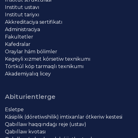
Institut ustavı
Institut tariyxı
Akkreditaciya sertifikatı
Administraciya
Fakultetler
Kafedralar
Oraylar hám bólimler
Kegeyli xızmet kórsetiw texnikumı
Tórtkúl kóp tarmaqlı texnikumı
Akademiyalıq licey
Abiturientlerge
Esletpe
Kásiplik (dóretiwshilik) imtixanlar ótkeriw kestesi
Qabıllaw haqqındaǵı reje (ustav)
Qabıllaw kvotası