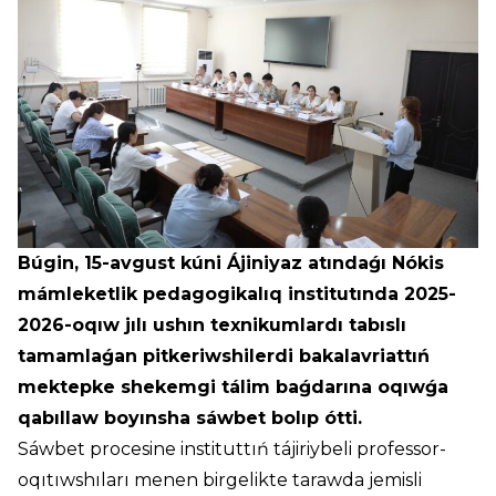
Búgin, 15-avgust kúni Ájiniyaz atındaǵı Nókis
mámleketlik pedagogikalıq institutında 2025-
2026-oqıw jılı ushın texnikumlardı tabıslı
tamamlaǵan pitkeriwshilerdi bakalavriattıń
mektepke shekemgi tálim baǵdarına oqıwǵa
qabıllaw boyınsha sáwbet bolıp ótti.
Sáwbet procesine instituttıń tájiriybeli professor-
oqıtıwshıları menen birgelikte tarawda jemisli