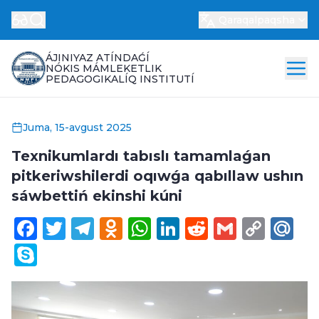
Qaraqalpaqsha
ÁJINIYAZ ATÍNDAǴÍ
NÓKIS MÁMLEKETLIK
PEDAGOGIKALÍQ INSTITUTÍ
Juma, 15-avgust 2025
Texnikumlardı tabıslı tamamlaǵan
pitkeriwshilerdi oqıwǵa qabıllaw ushın
sáwbettiń ekinshi kúni
Facebook
Twitter
Telegram
Odnoklassniki
WhatsApp
LinkedIn
Reddit
Gmail
Cop
Ma
Link
Skype