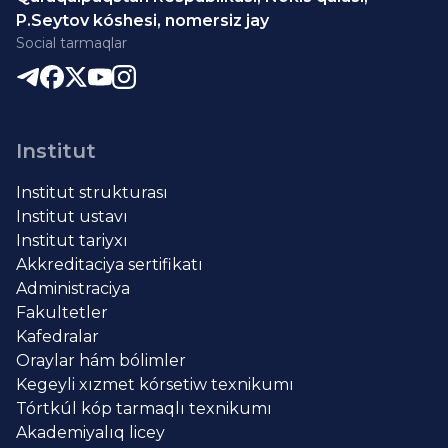
P.Seytov kóshesi, nomersiz jay
Social tarmaqlar
Institut
Institut strukturası
Institut ustavı
Institut tariyxı
Akkreditaciya sertifikatı
Administraciya
Fakultetler
Kafedralar
Oraylar hám bólimler
Kegeyli xızmet kórsetiw texnikumı
Tórtkúl kóp tarmaqlı texnikumı
Akademiyalıq licey