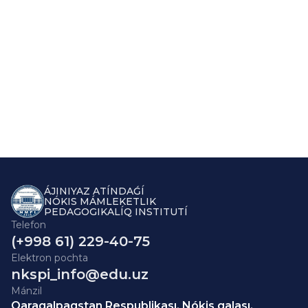
ÁJINIYAZ ATÍNDAǴÍ
NÓKIS MÁMLEKETLIK
PEDAGOGIKALÍQ INSTITUTÍ
Telefon
(+998 61) 229-40-75
Elektron pochta
nkspi_info@edu.uz
Mánzil
Qaraqalpaqstan Respublikası, Nókis qalası,