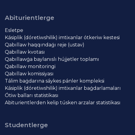
Abiturientlerge
Esletpe
Kásiplik (dóretiwshilik) imtixanlar ótkeriw kestesi
Qabıllaw haqqındaǵı reje (ustav)
Qabıllaw kvotası
Qabıllawǵa baylanıslı hújjetler toplamı
Qabıllaw monitoringi
Qabıllaw komissiyası
Tálim baǵdarına sáykes pánler kompleksi
Kásiplik (dóretiwshilik) imtixanlar baǵdarlamaları
Ótiw balları statistikası
Abiturientlerden kelip túsken arzalar statistikası
Studentlerge