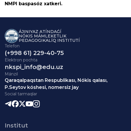
NMPI baspasóz xatkeri.
ÁJINIYAZ ATÍNDAǴÍ
NÓKIS MÁMLEKETLIK
PEDAGOGIKALÍQ INSTITUTÍ
Telefon
(+998 61) 229-40-75
Elektron pochta
nkspi_info@edu.uz
Mánzil
Qaraqalpaqstan Respublikası, Nókis qalası,
P.Seytov kóshesi, nomersiz jay
Social tarmaqlar
Institut