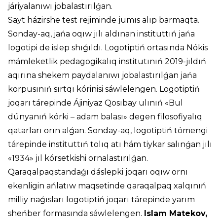
járiyalanıwı jobalastırılǵan.
Sayt házirshe test rejiminde jumıs alıp barmaqta.
Sonday-aq, jańa oqıw jılı aldınan instituttıń jańa
logotipi de islep shıǵıldı. Logotiptiń ortasında Nókis
mámleketlik pedagogikalıq institutınıń 2019-jıldıń
aqırına shekem paydalanıwı jobalastırılǵan jańa
korpusınıń sırtqı kórinisi sáwlelengen. Logotiptiń
joqarı tárepinde Ájiniyaz Qosıbay ulınıń «Bul
dúnyanıń kórki – adam balası» degen filosofiyalıq
qatarları orın alǵan. Sonday-aq, logotiptiń tómengi
tárepinde instituttıń tolıq atı hám tiykar salınǵan jılı
«1934» jıl kórsetkishi ornalastırılǵan.
Qaraqalpaqstandaǵı dáslepki joqarı oqıw ornı
ekenligin ańlatıw maqsetinde qaraqalpaq xalqınıń
milliy naǵısları logotiptiń joqarı tárepinde yarım
sheńber formasında sáwlelengen.
Islam Matekov,