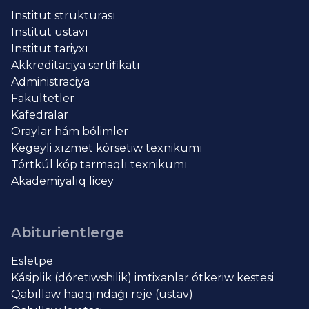
Institut strukturası
Institut ustavı
Institut tariyxı
Akkreditaciya sertifikatı
Administraciya
Fakultetler
Kafedralar
Oraylar hám bólimler
Kegeyli xızmet kórsetiw texnikumı
Tórtkúl kóp tarmaqlı texnikumı
Akademiyalıq licey
Abiturientlerge
Esletpe
Kásiplik (dóretiwshilik) imtixanlar ótkeriw kestesi
Qabıllaw haqqındaǵı reje (ustav)