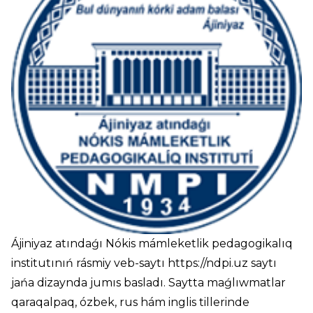
Ájiniyaz atındaǵı Nókis mámleketlik pedagogikalıq
institutınıń rásmiy veb-saytı
https://ndpi.uz
saytı
jańa dizaynda jumıs basladı. Saytta maǵlıwmatlar
qaraqalpaq, ózbek, rus hám inglis tillerinde