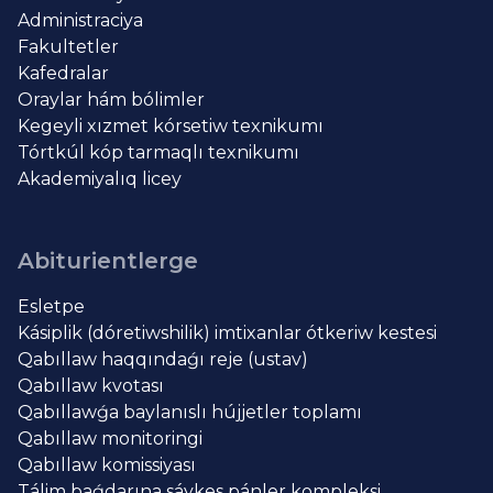
Administraciya
Fakultetler
Kafedralar
Oraylar hám bólimler
Kegeyli xızmet kórsetiw texnikumı
Tórtkúl kóp tarmaqlı texnikumı
Akademiyalıq licey
Abiturientlerge
Esletpe
Kásiplik (dóretiwshilik) imtixanlar ótkeriw kestesi
Qabıllaw haqqındaǵı reje (ustav)
Qabıllaw kvotası
Qabıllawǵa baylanıslı hújjetler toplamı
Qabıllaw monitoringi
Qabıllaw komissiyası
Tálim baǵdarına sáykes pánler kompleksi