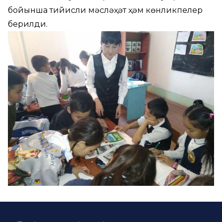
бойынша тийисли мәсләҳәт ҳәм көнликпелер
берилди.