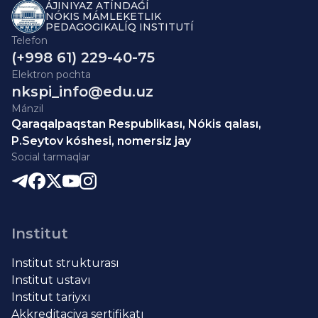
ÁJINIYAZ ATÍNDAǴÍ
NÓKIS MÁMLEKETLIK
PEDAGOGIKALÍQ INSTITUTÍ
Telefon
(+998 61) 229-40-75
Elektron pochta
nkspi_info@edu.uz
Mánzil
Qaraqalpaqstan Respublikası, Nókis qalası,
P.Seytov kóshesi, nomersiz jay
Social tarmaqlar
Institut
Institut strukturası
Institut ustavı
Institut tariyxı
Akkreditaciya sertifikatı