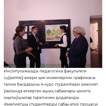
Институтымыздың педагогика факультети
сүўретлеў өнери ҳәм инженерлик графикасы
тәлим бағдарының 4-курс студентлери әмелият
ўақтында өткерген ашық сабақлары қәниге
оқытыўшылар тәрепинен додаланды.
Әмелиятшы студентлердиң сабақ өтиў процеси