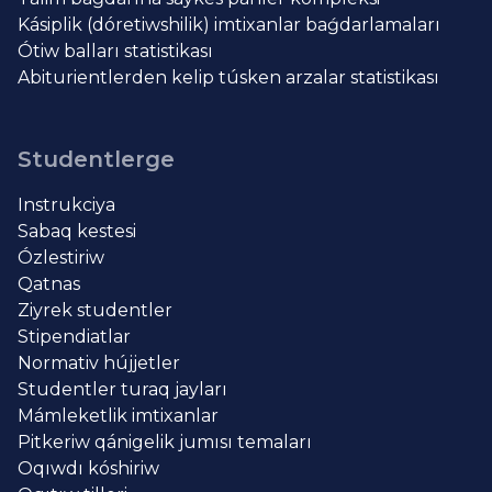
Kásiplik (dóretiwshilik) imtixanlar baǵdarlamaları
Ótiw balları statistikası
Abiturientlerden kelip túsken arzalar statistikası
Studentlerge
Instrukciya
Sabaq kestesi
Ózlestiriw
Qatnas
Ziyrek studentler
Stipendiatlar
Normativ hújjetler
Studentler turaq jayları
Mámleketlik imtixanlar
Pitkeriw qánigelik jumısı temaları
Oqıwdı kóshiriw