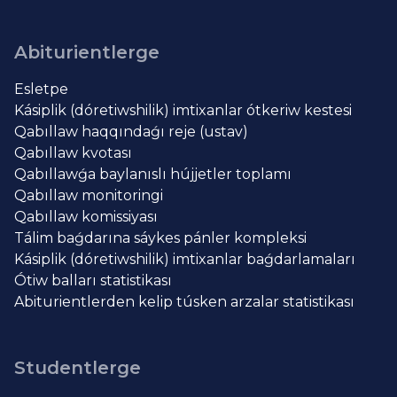
Abiturientlerge
Esletpe
Kásiplik (dóretiwshilik) imtixanlar ótkeriw kestesi
Qabıllaw haqqındaǵı reje (ustav)
Qabıllaw kvotası
Qabıllawǵa baylanıslı hújjetler toplamı
Qabıllaw monitoringi
Qabıllaw komissiyası
Tálim baǵdarına sáykes pánler kompleksi
Kásiplik (dóretiwshilik) imtixanlar baǵdarlamaları
Ótiw balları statistikası
Abiturientlerden kelip túsken arzalar statistikası
Studentlerge