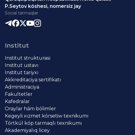
P.Seytov kóshesi, nomersiz jay
Social tarmaqlar
Institut
Institut strukturası
Institut ustavı
Institut tariyxı
Akkreditaciya sertifikatı
Administraciya
Fakultetler
Kafedralar
Oraylar hám bólimler
Kegeyli xızmet kórsetiw texnikumı
Tórtkúl kóp tarmaqlı texnikumı
Akademiyalıq licey