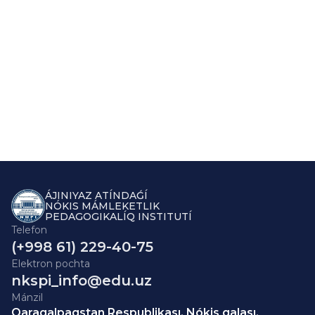
ÁJINIYAZ ATÍNDAǴÍ
NÓKIS MÁMLEKETLIK
PEDAGOGIKALÍQ INSTITUTÍ
Telefon
(+998 61) 229-40-75
Elektron pochta
nkspi_info@edu.uz
Mánzil
Qaraqalpaqstan Respublikası, Nókis qalası,