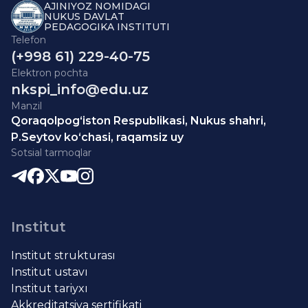
AJINIYOZ NOMIDAGI
NUKUS DAVLAT
PEDAGOGIKA INSTITUTI
Telefon
(+998 61) 229-40-75
Elektron pochta
nkspi_info@edu.uz
Manzil
Qoraqolpog‘iston Respublikasi, Nukus shahri,
P.Seytov ko‘chasi, raqamsiz uy
Sotsial tarmoqlar
Institut
Institut strukturası
Institut ustavı
Institut tariyxı
Akkreditatsiya sertifikati