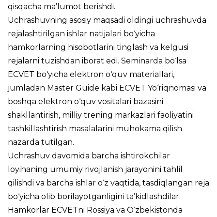
qisqacha ma’lumot berishdi.
Uchrashuvning asosiy maqsadi oldingi uchrashuvda
rejalashtirilgan ishlar natijalari bo‘yicha
hamkorlarning hisobotlarini tinglash va kelgusi
rejalarni tuzishdan iborat edi. Seminarda bo‘lsa
ECVET bo‘yicha elektron o‘quv materiallari,
jumladan Master Guide kabi ECVET Yo‘riqnomasi va
boshqa elektron o‘quv vositalari bazasini
shakllantirish, milliy trening markazlari faoliyatini
tashkillashtirish masalalarini muhokama qilish
nazarda tutilgan.
Uchrashuv davomida barcha ishtirokchilar
loyihaning umumiy rivojlanish jarayonini tahlil
qilishdi va barcha ishlar o‘z vaqtida, tasdiqlangan reja
bo‘yicha olib borilayotganligini ta’kidlashdilar.
Hamkorlar ECVETni Rossiya va O‘zbekistonda