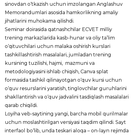
sinovdan o‘tkazish uchun imzolangan Anglashuv
Memorandumlari asosida hamkorlikning amaliy
jihatlarini muhokama qilishdi.
Seminar doirasida qatnashchilar ECVET milliy
trening markazlarida kasb-hunar va oliy ta’lim
o‘qituvchilari uchun malaka oshirish kurslari
tashkillashtirish masalalari, jumladan trening
kursining tuzilishi, hajmi, mazmuni va
metodologiyasini ishlab chiqish, Canva splat
formasida tashkil qilinayotgan o‘quv kursi uchun
o‘quv resurslarini yaratish, tinglovchilar guruhlarini
shakllantirish va o‘quv jadvalini tasdiqlash masalalari
qarab chiqildi.
Loyiha veb-saytining yangi, barcha mobil qurilmalar
uchun moslashtirilgan versiyasi taqdim qilindi. Sayt
interfaol bo‘lib, unda teskari aloqa – on-layn rejimda