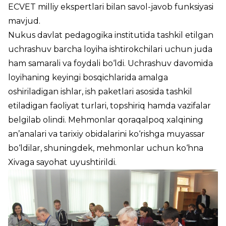
ECVET milliy ekspertlari bilan savol-javob funksiyasi
mavjud.
Nukus davlat pedagogika institutida tashkil etilgan
uchrashuv barcha loyiha ishtirokchilari uchun juda
ham samarali va foydali bo‘ldi. Uchrashuv davomida
loyihaning keyingi bosqichlarida amalga
oshiriladigan ishlar, ish paketlari asosida tashkil
etiladigan faoliyat turlari, topshiriq hamda vazifalar
belgilab olindi. Mehmonlar qoraqalpoq xalqining
an’analari va tarixiy obidalarini ko‘rishga muyassar
bo‘ldilar, shuningdek, mehmonlar uchun ko‘hna
Xivaga sayohat uyushtirildi.