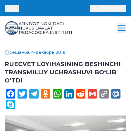
Oʻzbekcha
AJINIYOZ NOMIDAGI
NUKUS DAVLAT
PEDAGOGIKA INSTITUTI
Сешанба, 4-декабрь 2018
RUECVET LOYIHASINING BESHINCHI
TRANSMILLIY UCHRASHUVI BO‘LIB
O‘TDI
Facebook
Twitter
Telegram
Odnoklassniki
WhatsApp
LinkedIn
Reddit
Gmail
Cop
Ma
Link
Skype