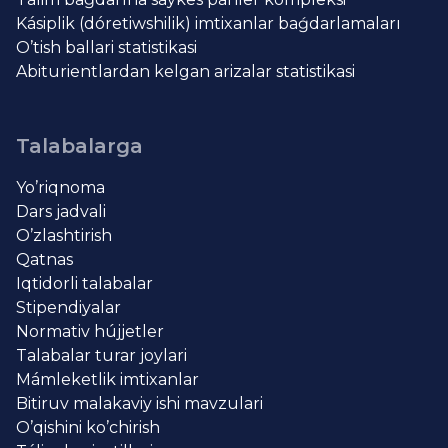
Kásiplik (dóretiwshilik) imtixanlar baǵdarlamaları
O’tish ballari statistikasi
Abiturientlardan kelgan arizalar statistikasi
Talabalarga
Yo’riqnoma
Dars jadvali
O’zlashtirish
Qatnas
Iqtidorli talabalar
Stipendiyalar
Normativ hújjetler
Talabalar turar joylari
Mámleketlik imtixanlar
Bitiruv malakaviy ishi mavzulari
O’qishini ko’chirish