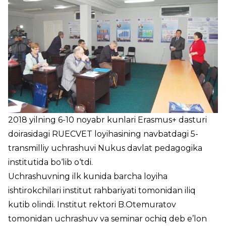
2018 yilning 6-10 noyabr kunlari Erasmus+ dasturi
doirasidagi RUECVET loyihasining navbatdagi 5-
transmilliy uchrashuvi Nukus davlat pedagogika
institutida bo‘lib o‘tdi.
Uchrashuvning ilk kunida barcha loyiha
ishtirokchilari institut rahbariyati tomonidan iliq
kutib olindi. Institut rektori B.Otemuratov
tomonidan uchrashuv va seminar ochiq deb e’lon