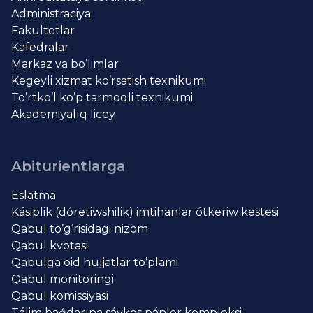
Administraciya
Fakultetlar
Kafedralar
Markaz va bo’limlar
Kegeyli xizmat ko’rsatish texnikumi
To’rtko’l ko’p tarmoqli texnikumi
Akademiyalıq licey
Abiturientlarga
Eslatma
Kásiplik (dóretiwshilik) imtihanlar ótkeriw kestesi
Qabul to’g’risidagi nizom
Qabul kvotasi
Qabulga oid hujjatlar to’plami
Qabul monitoringi
Qabul komissiyasi
Tálim baǵdarına sáykes pánler kompleksi