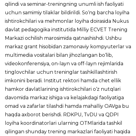
qilindi va seminar-treningning unumli ish faoliyati
uchun samimiy tilaklar bildirildi. So‘ng barcha loyiha
ishtirokchilari va mehmonlar loyiha doirasida Nukus
davlat pedagogika institutida Milliy ECVET Trening
Markazi ochilish marosimida qatnashishdi. Ushbu
markaz grant hisobidan zamonaviy kompyuterlar va
multimedia vositalari bilan jihozlangan bo‘lib,
videokonferensiya, on-layn va off-layn rejimlarida
tinglovchilar uchun treninglar tashkillashtirish
imkonini beradi. Institut rektori hamda chet ellik
hamkor davlatlarining ishtirokchilari o‘z nutqlari
davomida markaz ishiga va kelajakdagi faoliyatiga
omad va zafarlar tilashdi hamda mahalliy OAVga bu
haqda axborot berishdi. RDKPU, TvDU va QDPI
loyiha koordinatorlari ularning OTMlarida tashkil
qilingan shunday trening markazlari faoliyati haqida