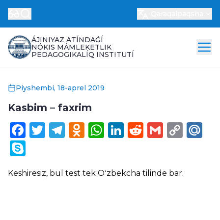
Qaraqalpaqsha
ÁJINIYAZ ATÍNDAǴÍ
NÓKIS MÁMLEKETLIK
PEDAGOGIKALÍQ INSTITUTÍ
Piyshembi, 18-aprel 2019
Kasbim – faxrim
Facebook
Twitter
Telegram
Odnoklassniki
WhatsApp
LinkedIn
Reddit
Gmail
Cop
Ma
Link
Skype
Keshiresiz, bul test tek
Oʻzbekcha
tilinde bar.