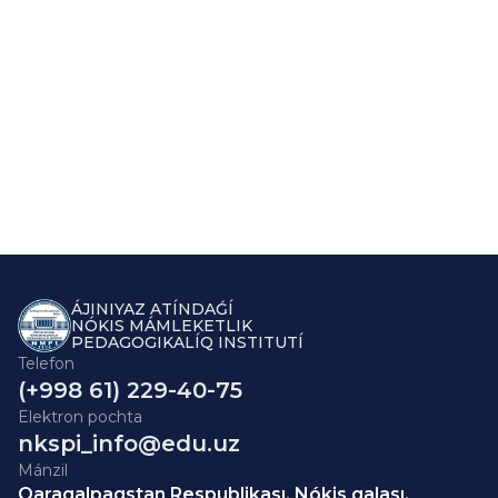
ÁJINIYAZ ATÍNDAǴÍ
NÓKIS MÁMLEKETLIK
PEDAGOGIKALÍQ INSTITUTÍ
Telefon
(+998 61) 229-40-75
Elektron pochta
nkspi_info@edu.uz
Mánzil
Qaraqalpaqstan Respublikası, Nókis qalası,