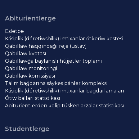
Abiturientlerge
Esletpe
Kásiplik (dóretiwshilik) imtixanlar ótkeriw kestesi
Qabıllaw haqqındaǵı reje (ustav)
Qabıllaw kvotası
Qabıllawǵa baylanıslı hújjetler toplamı
Qabıllaw monitoringi
Qabıllaw komissiyası
Tálim baǵdarına sáykes pánler kompleksi
Kásiplik (dóretiwshilik) imtixanlar baǵdarlamaları
Ótiw balları statistikası
Abiturientlerden kelip túsken arzalar statistikası
Studentlerge