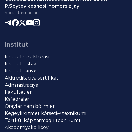
P.Seytov kóshesi, nomersiz jay
Social tarmaqlar
Institut
Institut strukturası
Institut ustavı
Institut tariyxı
Akkreditaciya sertifikatı
Administraciya
Fakultetler
Kafedralar
Oraylar hám bólimler
Kegeyli xızmet kórsetiw texnikumı
Tórtkúl kóp tarmaqlı texnikumı
Akademiyalıq licey