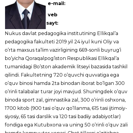
e-mail:
veb
sayt:
Nukus davlat pedagogika institutining Ellikqal’a
pedagogika fakulteti 2019 yil 24 iyul kuni Oliy va
o’rta maxsus ta’lim vazirligining 669-sonli buyrug’i
bo’yicha Qoraqalpog’iston Respublikasi Ellikqal’a
tumanidagi Bo’ston akademik litseyi bazasida tashkil
qilindi. Fakultetning 720 o’quvchi quvvatiga ega
o’quv binosi hamda 2ta binodan iborat bo’lgan 300
o’rinli talabalar turar joyi mavjud. Shuningdek o’quv
binoda sport zal, gimnastika zal, 300 o’rinli oshxona,
1700 kitob (900 tasi o’quv qo’llanma, 615 tasi ijtimoiy-
siyosiy, 65 tasi darslik va 120 tasi badiiy adabiyotlar)
fondiga ega Kutubxona va uning 50 o’rinli o’quv zali