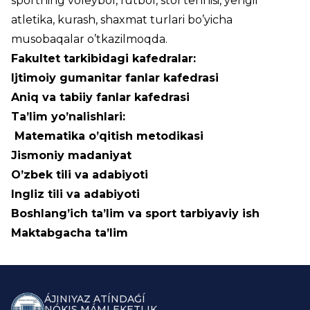
sportning voleybol, futbol, stol tennisi, yengil
atletika, kurash, shaxmat turlari bo’yicha
musobaqalar o’tkazilmoqda.
Fakultet tarkibidagi kafedralar:
Ijtimoiy gumanitar fanlar kafedrasi
Aniq va tabiiy fanlar kafedrasi
Ta’lim yo’nalishlari:
Matematika o’qitish metodikasi
Jismoniy madaniyat
O’zbek tili va adabiyoti
Ingliz tili va adabiyoti
Boshlang’ich ta’lim va sport tarbiyaviy ish
Maktabgacha ta’lim
ÁJINIYAZ ATÍNDAǴÍ
NÓKIS MÁMLEKETLIK