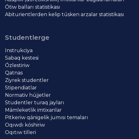
Ótiw balları statistikası
Abiturientlerden kelip túsken arzalar statistikası
Studentlerge
Instrukciya
Sabaq kestesi
Ózlestiriw
Qatnas
Ziyrek studentler
Stipendiatlar
Normativ hújjetler
Studentler turaq jayları
Mámleketlik imtixanlar
Pitkeriw qánigelik jumısı temaları
Oqıwdı kóshiriw
Oqıtıw tilleri