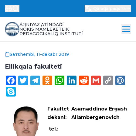
Qaraqalpaqsha
ÁJINIYAZ ATÍNDAǴÍ
NÓKIS MÁMLEKETLIK
PEDAGOGIKALÍQ INSTITUTÍ
Sa'rshembi, 11-dekabr 2019
Ellikqala fakulteti
Facebook
Twitter
Telegram
Odnoklassniki
WhatsApp
LinkedIn
Reddit
Gmail
Cop
Ma
Link
Skype
Fakultet
Asamaddinov Ergash
dekani:
Allambergenovich
tel.: