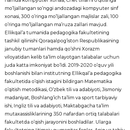
hamda kompyuter xonasi, Chet tillarni o’qitishga
mo’ljallangan so’nggi andozadagi kompyuter sinf
xonasi, 300 o’ringa mo’ljallangan majlislar zali, 100
o’ringa mo’ljallangan ma’ruza zallari mavjud.
Ellikqal’a tumanida pedagogika fakultetining
tashkil qilinishi Qoraqalpog’iston Respublikasining
janubiy tumanlari hamda qo’shni Xorazm
viloyatidan kelib ta’lim olayotgan talabalar uchun
juda katta imkoniyat bo’ldi. 2019-2020 o’quv yili
boshlanishi bilan institutning Ellikqal’a pedagogika
fakultetida o’qish istagini bildirgan Matematika
o’qitish metodikasi, O’zbek tili va adabiyoti, Jismoniy
madaniyat, Boshlang’ich ta’lim va sport tarbiyaviy
ishi, Ingliz tili va adabiyoti, Maktabgacha ta’lim
mutaxassisliklarining 350 nafardan ortiq talabalari
fakultetda o’qish jarayonini boshladilar. Ularga