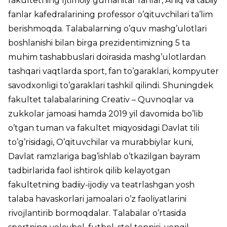
fakultetning Ijtimoiy gumanitar fanlar, Aniq va tabiiy
fanlar kafedralarining professor o’qituvchilari ta’lim
berishmoqda. Talabalarning o’quv mashg’ulotlari
boshlanishi bilan birga prezidentimizning 5 ta
muhim tashabbuslari doirasida mashg’ulotlardan
tashqari vaqtlarda sport, fan to’garaklari, kompyuter
savodxonligi to’garaklari tashkil qilindi. Shuningdek
fakultet talabalarining Creativ – Quvnoqlar va
zukkolar jamoasi hamda 2019 yil davomida bo’lib
o’tgan tuman va fakultet miqyosidagi Davlat tili
to’g’risidagi, O’qituvchilar va murabbiylar kuni,
Davlat ramzlariga bag’ishlab o’tkazilgan bayram
tadbirlarida faol ishtirok qilib kelayotgan
fakultetning badiiy-ijodiy va teatrlashgan yosh
talaba havaskorlari jamoalari o’z faoliyatlarini
rivojlantirib bormoqdalar. Talabalar o’rtasida