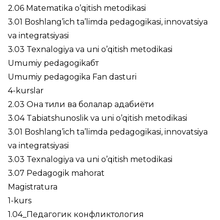
2.06 Matematika o’qitish metodikasi
3.01 Boshlang’ich ta’limda pedagogikasi, innovatsiya
va integratsiyasi
3.03 Texnalogiya va uni o’qitish metodikasi
Umumiy pedagogikaбт
Umumiy pedagogika Fan dasturi
4-kurslar
2.03 Она тили ва болалар адабиёти
3.04 Tabiatshunoslik va uni o’qitish metodikasi
3.01 Boshlang’ich ta’limda pedagogikasi, innovatsiya
va integratsiyasi
3.03 Texnalogiya va uni o’qitish metodikasi
3.07 Pedagogik mahorat
Magistratura
1-kurs
1.04_Педагогик конфликтология