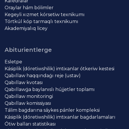
Kafedralar
Oraylar hám bólimler
Kegeyli xızmet kórsetiw texnikumı
Tórtkúl kóp tarmaqlı texnikumı
Akademiyalıq licey
Abiturientlerge
Esletpe
Kásiplik (dóretiwshilik) imtixanlar ótkeriw kestesi
Qabıllaw haqqındaǵı reje (ustav)
Qabıllaw kvotası
Qabıllawǵa baylanıslı hújjetler toplamı
Qabıllaw monitoringi
Qabıllaw komissiyası
Tálim baǵdarına sáykes pánler kompleksi
Kásiplik (dóretiwshilik) imtixanlar baǵdarlamaları
Ótiw balları statistikası