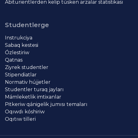
Abiturientlerden kelip túsken arzalar statistikası
Studentlerge
Instrukciya
Sabaq kestesi
Ózlestiriw
Qatnas
Ziyrek studentler
Stipendiatlar
Normativ hújjetler
Studentler turaq jayları
Mámleketlik imtixanlar
Pitkeriw qánigelik jumısı temaları
Oqıwdı kóshiriw
Oqıtıw tilleri