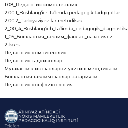
1.08_Педагогик компетентлик
2.00.1_Boshlang’ich ta’limda pedagogik tadqiqotlar
2.00.2_Tarbiyaviy ishlar metodikasi
2_00_4_Boshlangʻich_ta’limda_pedagogik_diagnosti
1_05_Бошлангич_таълим_фанлар_назарияси
2-kurs
Педагогик компитентлик
Педагогик тадкикотлар
Мутахассислик фанларни укитиш методикаси
Бошлангич таълим фанлар назарияси
Педагогик конфликтология
ÁJINIYAZ ATÍNDAǴÍ
NÓKIS MÁMLEKETLIK
PEDAGOGIKALÍQ INSTITUTÍ
Telefon