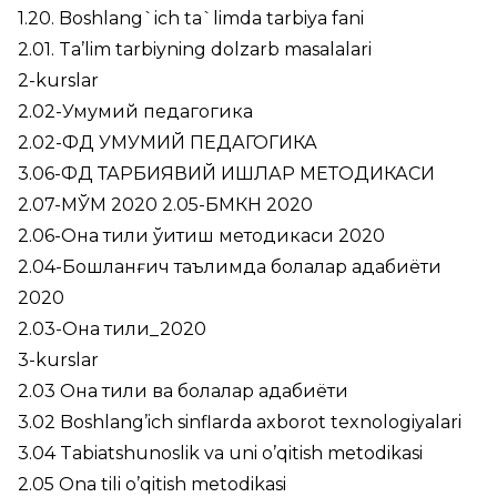
1.20. Boshlang`ich ta`limda tarbiya fani
2.01. Ta’lim tarbiyning dolzarb masalalari
2-kurslar
2.02-Умумий педагогика
2.02-ФД УМУМИЙ ПЕДАГОГИКА
3.06-ФД ТАРБИЯВИЙ ИШЛАР МЕТОДИКАСИ
2.07-МЎМ 2020
2.05-БМКН 2020
2.06-Она тили ўқитиш методикаси 2020
2.04-Бошланғич таълимда болалар адабиёти
2020
2.03-Она тили_2020
3-kurslar
2.03 Она тили ва болалар адабиёти
3.02 Boshlang’ich sinflarda axborot texnologiyalari
3.04 Tabiatshunoslik va uni o’qitish metodikasi
2.05 Ona tili o’qitish metodikasi