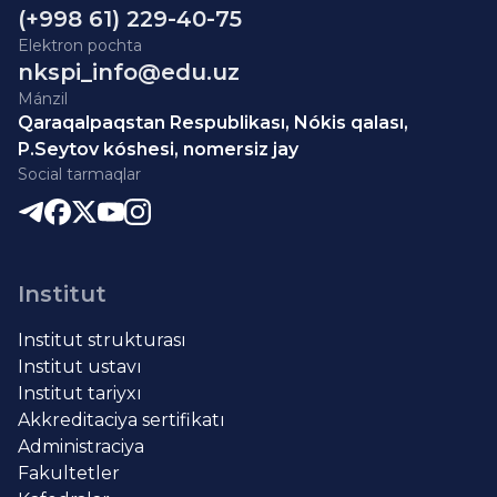
(+998 61) 229-40-75
Elektron pochta
nkspi_info@edu.uz
Mánzil
Qaraqalpaqstan Respublikası, Nókis qalası,
P.Seytov kóshesi, nomersiz jay
Social tarmaqlar
Institut
Institut strukturası
Institut ustavı
Institut tariyxı
Akkreditaciya sertifikatı
Administraciya
Fakultetler