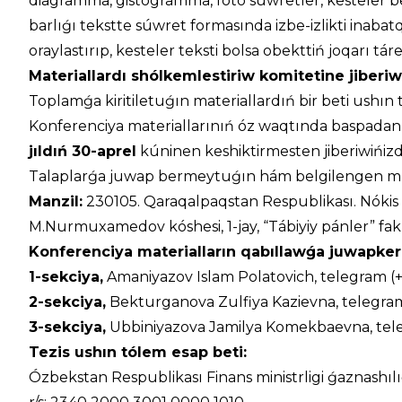
diagramma, gistogramma, foto súwretler, kesteler 
barlıǵı tekstte súwret formasında izbe-izlikti inabatq
oraylastırıp, kesteler teksti bolsa obekttiń joqarı táre
Materiallardı shólkemlestiriw komitetine jiber
Toplamǵa kiritiletuǵın materiallardıń bir beti ushın
Konferenciya materiallarınıń óz waqtında baspadan 
jıldıń 30-aprel
kúninen keshiktirmesten jiberiwińizd
Talaplarǵa juwap bermeytuǵın hám belgilengen múdd
Manzil:
230105. Qaraqalpaqstan Respublikası. Nókis q
M.Nurmuxamedov kóshesi, 1-jay, “Tábiyiy pánler” faku
Konferenciya materialların qabıllawǵa juwapker
1-sekciya,
Amaniyazov Islam Polatovich, telegram 
2
-sekciya,
Bekturganova Zulfiya Kazievna, telegra
3
-sekciya
,
Ubbiniyazova Jamilya Komekbaevna, tel
Tezis ushın tólem esap beti:
Ózbekstan Respublikası Finans ministrligi ǵaznashılı