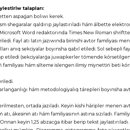
lestiriw talapları:
tten aspaǵan bolıwı kerek.
 sm shegaralar qaldırıp jaylastırıladı hám álbette elekt
m Microsoft Word redaktorında Times New Roman shriftte
iledi. Fayl atı latın jazıwında birinshi avtor familiyası me
ları anıq sekciyalar boyınsha qabıl etiledi. Sol sebepli fay
ap etiledi (sekciyalarǵa juwapkerler tómende kórsetilgen
 familiyası hám silteme islengen ilimiy miynettiń beti kór
iledi.
karlanǵanlıǵı hám metodologiyalıq tárepleri boyınsha avt
rilmesten, ortada jazıladı. Keyin kishi háripler menen av
ıń atı, ákesiniń atı hám familiyasınıń astına sızıladı. Famili
 Onnan keyin 1,25 abzacǵa itibar berip tekst jaylastırıladı