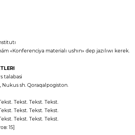
stitutı
i hám «Konferenciya materialı ushın» dep jazılıwı kerek.
TLERI
s
talabasi
i, Nukus sh. Qoraqalpogiston.
Tekst. Tekst. Tekst. Tekst.
Tekst. Tekst. Tekst. Tekst.
Tekst. Tekst. Tekst. Tekst.
ов: 15]