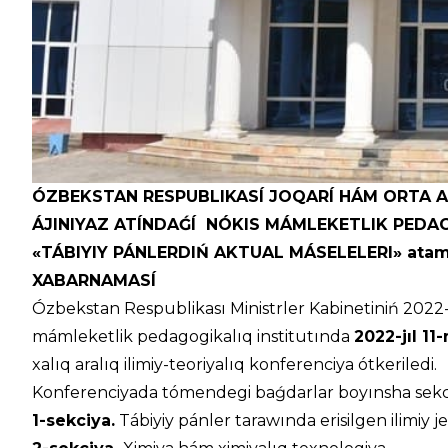
ÓZBEKSTAN RESPUBLIKASÍ
JOQARÍ HÁM ORTA A
ÁJINIYAZ ATÍNDAǴÍ
NÓKIS MÁMLEKETLIK PEDAG
«
TÁBIYIY PÁNLERDIŃ AKTUAL MÁSELELERI»
atam
XABARNAMASÍ
Ózbekstan Respublikası Ministrler Kabinetiniń 2022-jıl
mámleketlik pedagogikalıq institutında
2022-jıl 11
xalıq aralıq ilimiy-teoriyalıq konferenciya ótkeriledi.
Konferenciyada tómendegi baǵdarlar boyınsha sekciyal
1-sekciya.
Tábiyiy pánler tarawında erisilgen ilimiy j