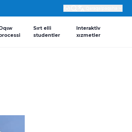
Qaraqalpaqsha
Oqɩw
Sırt elli
Interaktiv
processi
studentler
xızmetler