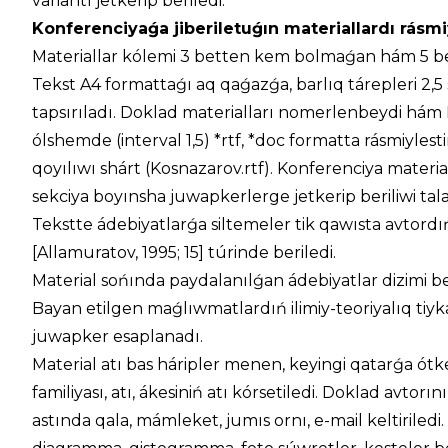
variantı jetkerip beriledi.
Konferenciyaǵa jiberiletuǵın materiallardı rásmiy
Materiallar kólemi 3 betten kem bolmaǵan hám 5 be
Tekst A4 formattaǵı aq qaǵazǵa, barlıq tárepleri 2,5
tapsırıladı. Doklad materialları nomerlenbeydi há
ólshemde (interval 1,5) *rtf, *doc formatta rásmiylestir
qoyılıwı shárt (Kosnazarov.rtf). Konferenciya material
sekciya boyınsha juwapkerlerge jetkerip beriliwi tal
Tekstte ádebiyatlarǵa siltemeler tik qawısta avtordıń
[Allamuratov, 1995; 15] túrinde beriledi.
Material sońında paydalanılǵan ádebiyatlar dizimi ber
Bayan etilgen maǵlıwmatlardıń ilimiy-teoriyalıq tiy
juwapker esaplanadı.
Material atı bas háripler menen, keyingi qatarǵa ótke
familiyası, atı, ákesiniń atı kórsetiledi. Doklad avtorın
astında qala, mámleket, jumıs ornı, e-mail keltiriledi.