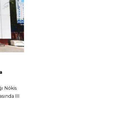
a
ǵı Nókis
sında III