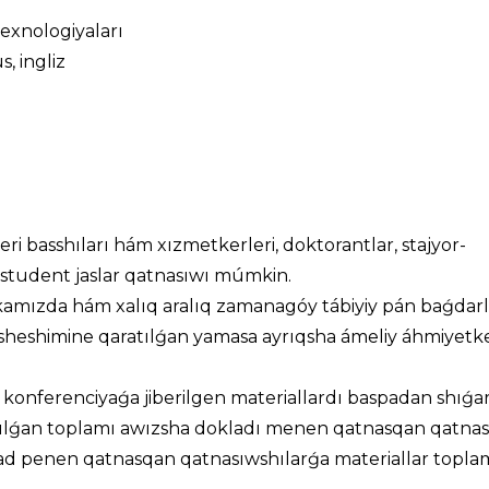
exnologiyaları
, ingliz
ri basshıları hám xızmetkerleri, doktorantlar, stajyor-
ám student jaslar qatnasıwı múmkin.
likamızda hám xalıq aralıq zamanagóy tábiyiy pán baǵdar
 sheshimine qaratılǵan yamasa ayrıqsha ámeliy áhmiyetke
 konferenciyaǵa jiberilgen materiallardı baspadan shıǵa
rılǵan toplamı awızsha dokladı menen qatnasqan qatnas
lad penen qatnasqan qatnasıwshılarǵa materiallar toplam