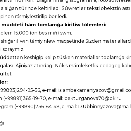
beriliwi múmkin. Diagramma, gistogramma, foto súwretle
a alǵan túrinde keltiriledi. Súwretler teksti obekttiń ast
pinen rásmiylestirilip beriledi.
iw múddeti hám tomlamǵa kiritiw tólemleri:
 tólem 15.000 (on bes mıń) swm.
shıǵarılıwın támiyinlew maqsetinde Sizden materiallar
i soraymız.
etten keshigip kelip túsken materiallar toplamǵa kiri
alası, Ájiniyaz atındaǵı Nókis mámleketlik pedagogikalıq 
lteti.
ler
:
(+99893)294-95-56, e-mail: islambekamaniyazov@gmail.c
m (+99891)385-19-70, e-mail: bekturganova70@bk.ru
egram (+99890)736-84-48, e-mail: D.Ubbinnyazova@mail
ǵı