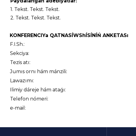
Paydalangan adebiyatlar:
1. Tekst. Tekst. Tekst.
2. Tekst. Tekst. Tekst.
KONFERENCIYa QATNASÍWShÍSÍNÍŃ ANKETASı
F.I.Sh.:
Sekciya:
Tezis atı:
Jumıs ornı hám mánzili:
Lawazımı:
Ilimiy dáreje hám ataǵı:
Telefon nómeri:
e-mail: