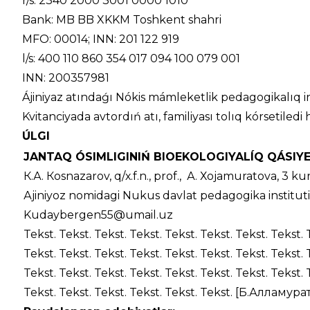
r/s: 2340 2000 3001 0000 1010
Bank: MB BB XKKM Toshkent shahri
MFO: 00014; INN: 201 122 919
l/s: 400 110 860 354 017 094 100 079 001
INN: 200357981
Ájiniyaz atındaǵı Nókis mámleketlik pedagogikalıq in
Kvitanciyada avtordıń atı, familiyası tolıq kórsetiled
ÚLGI
JANTAQ ÓSIMLIGINIŃ BIOEKOLOGIYALÍQ QÁSIYE
К.А. Ко
snazarov
,
q
/х.
f
.
n
.,
prof
., А. Хо
jamuratova
, 3
kur
Аjiniyoz nomidagi Nukus davlat pedagogika institut
Kudaybergen55@umail.uz
Tekst. Tekst. Tekst. Tekst. Tekst. Tekst. Tekst. Tekst. 
Tekst. Tekst. Tekst. Tekst. Tekst. Tekst. Tekst. Tekst. 
Tekst. Tekst. Tekst. Tekst. Tekst. Tekst. Tekst. Tekst. 
Tekst. Tekst. Tekst. Tekst. Tekst. Tekst. [Б.Алламурат