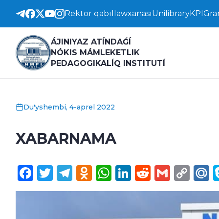
Rektor qabıllawxanası
Unilibrary
KPI
Gra
ÁJINIYAZ ATÍNDAǴÍ
NÓKIS MÁMLEKETLIK
PEDAGOGIKALÍQ INSTITUTÍ
Du'yshembi, 4-aprel 2022
XABARNAMA
Facebook
Twitter
Telegram
Odnoklassniki
WhatsApp
LinkedIn
Reddit
Gmail
Cop
M
Lin