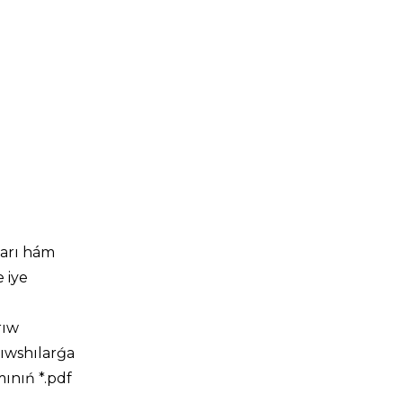
ları hám
 iye
rıw
ıwshılarǵa
ınıń *.pdf