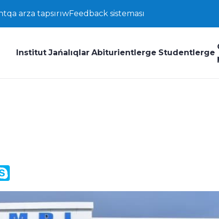
ntqa arza tapsırıw
Feedback sisteması
Institut
Jańalıqlar
Abiturientlerge
Studentlerge
y
ail.Ru
Skype
k