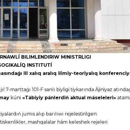
RNAWLÍ BILIMLENDIRIW MINISTRLIGI
OGIKALÍQ INSTITUTÍ
asındaǵı III xalıq aralıq ilimiy-teoriyalıq konferenciy
 7-marttaǵı 101-F sanlı biyligi tiykarında Ájiniyaz atında
-may
kúni
«Tábiyiy pánlerdiń aktual máseleleri»
atama
ardıń jumıs alıp barılıwı rejelestirilgen:
etiskenlikler, mashqalalar hám keleshek rejeleri