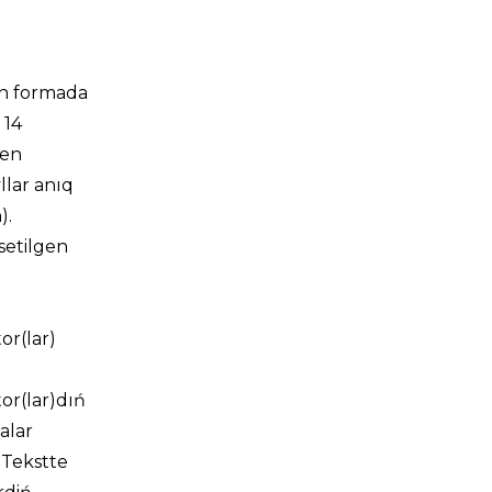
ron formada
 14
nen
llar anıq
).
setilgen
or(lar)
tor(lar)dıń
yalar
. Tekstte