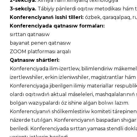
2-sekciya.
Ximiya hám ximiyalıq texnologiya
3-sekciya.
Tábiyiy pánlerdi oqıtıw metodikası hám t
Konferenciyanıń isshi tilleri:
ózbek, qaraqalpaq, rus
Konferenciyada qatnasıw formaları:
sırttan qatnasıw
bayanat penen qatnasıw
ZOOM platforması arqalı
Qatnasıw shártleri:
Konferenciyada ilim-izertlew, bilimlendiriw mákemele
izertlewshiler, erkin izleniwshiler, magistrantlar h
Konferenciyaǵa jiberilgen ilimiy materiallar respub
olardı oqıtıwdıń aktual máseleleri, mashqalalarınıń
bolǵan wazıypalardı óz ishine alǵan bolıwı lazım.
Konferenciyanıń shólkemlestiriw komiteti tárepinen
názerde tutılǵan. Konferenciyanıń baspadan shıǵa
beriledi. Konferenciyada sırttan yamasa stendli dok