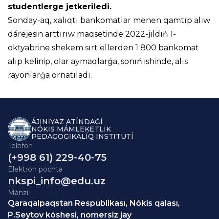
studentlerge jetkeriledi.
Sonday-aq, xalıqtı bankomatlar menen qamtıp alıw
dárejesin arttırıw maqsetinde 2022-jıldıń 1-
oktyabrine shekem sırt ellerden 1 800 bankomat
alıp kelinip, olar aymaqlarǵa, sonıń ishinde, alıs
rayonlarǵa ornatıladı.
ÁJINIYAZ ATÍNDAǴÍ
NÓKIS MÁMLEKETLIK
PEDAGOGIKALÍQ INSTITUTÍ
Telefon
(+998 61) 229-40-75
Elektron pochta
nkspi_info@edu.uz
Mánzil
Qaraqalpaqstan Respublikası, Nókis qalası,
P.Seytov kóshesi, nomersiz jay