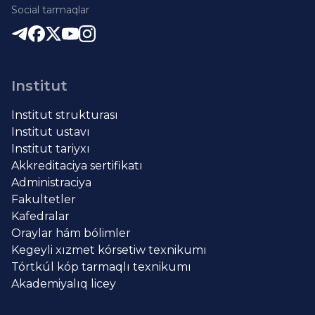
Social tarmaqlar
Institut
Institut strukturası
Institut ustavı
Institut tariyxı
Akkreditaciya sertifikatı
Administraciya
Fakultetler
Kafedralar
Oraylar hám bólimler
Kegeyli xızmet kórsetiw texnikumı
Tórtkúl kóp tarmaqlı texnikumı
Akademiyalıq licey