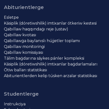
Abiturientlerge
Esletpe
Kásiplik (dóretiwshilik) imtixanlar ótkeriw kestesi
Qabıllaw haqqındaǵı reje (ustav)
Qabıllaw kvotası
Qabıllawǵa baylanıslı hújjetler toplamı
Qabıllaw monitoringi
Qabıllaw komissiyası
Tálim baǵdarına sáykes pánler kompleksi
Kásiplik (dóretiwshilik) imtixanlar baǵdarlamaları
Ótiw balları statistikası
Abiturientlerden kelip túsken arzalar statistikası
Studentlerge
Instrukciya