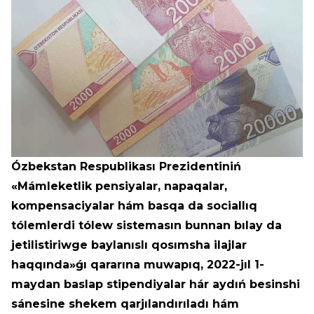
Ózbekstan Respublikası Prezidentiniń
«Mámleketlik pensiyalar, napaqalar,
kompensaciyalar hám basqa da sociallıq
tólemlerdi tólew sistemasın bunnan bılay da
jetilistiriwge baylanıslı qosımsha ilajlar
haqqında»ǵı qararına muwapıq, 2022-jıl 1-
maydan baslap stipendiyalar hár aydıń besinshi
sánesine shekem qarjılandırıladı hám