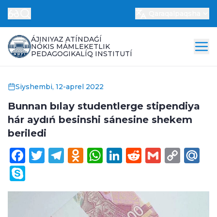
Qaraqalpaqsha
ÁJINIYAZ ATÍNDAǴÍ
NÓKIS MÁMLEKETLIK
PEDAGOGIKALÍQ INSTITUTÍ
Siyshembi, 12-aprel 2022
Bunnan bılay studentlerge stipendiya
hár aydıń besinshi sánesine shekem
beriledi
Facebook
Twitter
Telegram
Odnoklassniki
WhatsApp
LinkedIn
Reddit
Gmail
Cop
Ma
Link
Skype