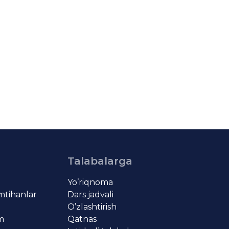
Talabalarga
Yo’riqnoma
imtihanlar
Dars jadvali
O’zlashtirish
om
Qatnas