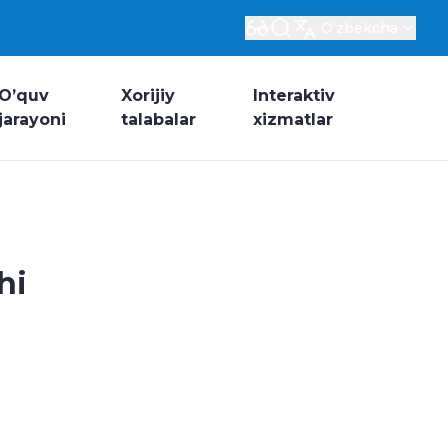
Oʻzbekcha
O’quv
Xorijiy
Interaktiv
jarayoni
talabalar
xizmatlar
hi