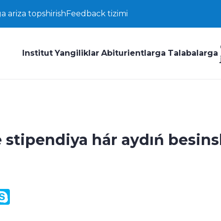
a ariza topshirish
Feedback tizimi
Institut
Yangiliklar
Abiturientlarga
Talabalarga
 stipendiya hár aydıń besins
y
ail.Ru
Skype
k