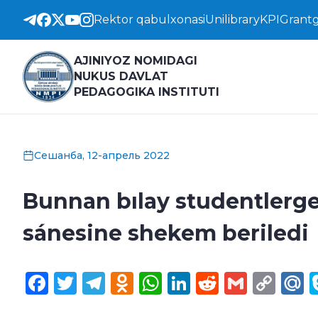
Rektor qabulxonasi
Unilibrary
KPI
Grantg
AJINIYOZ NOMIDAGI
NUKUS DAVLAT
PEDAGOGIKA INSTITUTI
Сешанба, 12-апрель 2022
Bunnan bılay studentlerge
sánesine shekem beriledi
Facebook
Twitter
Telegram
Odnoklassniki
WhatsApp
LinkedIn
Reddit
Gmail
Cop
M
Lin