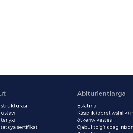
ut
Abiturientlarga
t strukturası
Eslatma
 ustavı
Kásiplik (dóretiwshilik) 
 tariyxı
ótkeriw kestesi
atsiya sertifikati
Qabul to’g’risidagi niz