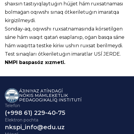
shaxsın tastıyıqlaytuǵın hújjet hám ruxsatnaması
bolmaǵan oqıwshı sınaq ótkeriletuǵın imaratqa
kirgizilmeydi.
Sonday-aq, oqıwshı ruxsatnamasında kórsetilgen
sáne hám waqıt qatań esaplanıp, oǵan basqa sáne
hám waqıtta testke kiriw ushın ruxsat berilmeydi.
Test sınaqları ótkeriletuǵın imaratlar
USÍ JERDE
.
NMPI baspasóz xızmeti.
ÁJINIYAZ ATÍNDAǴÍ
NÓKIS MÁMLEKETLIK
PEDAGOGIKALÍQ INSTITUTÍ
Telefon
(+998 61) 229-40-75
Elektron pochta
nkspi_info@edu.uz