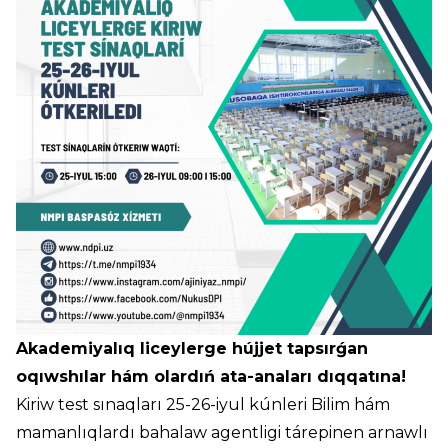
Akademiyalıq liceylerge hújjet tapsırǵan
oqıwshılar hám olardıń ata-anaları dıqqatına!
Kiriw test sınaqları 25-26-iyul kúnleri Bilim hám
mamanlıqlardı bahalaw agentligi tárepinen arnawlı