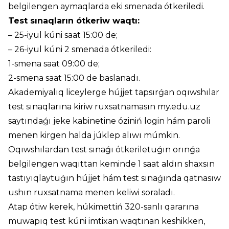
belgilengen aymaqlarda eki smenada ótkeriledi.
Test sınaqların ótkeriw waqtı:
– 25-iyul kúni saat 15:00 de;
– 26-iyul kúni 2 smenada ótkeriledi:
1-smena saat 09:00 de;
2-smena saat 15:00 de baslanadı.
Akademiyalıq liceylerge hújjet tapsırǵan oqıwshılar
test sınaqlarına kiriw ruxsatnamasın
my.edu.uz
saytındaǵı jeke kabinetine óziniń login hám paroli
menen kirgen halda júklep alıwı múmkin.
Oqıwshılardan test sınaǵı ótkeriletuǵın orınǵa
belgilengen waqıttan keminde 1 saat aldın shaxsın
tastıyıqlaytuǵın hújjet hám test sınaǵında qatnasıw
ushın ruxsatnama menen keliwi soraladı.
Atap ótiw kerek, húkimettiń 320-sanlı
qararına
muwapıq test kúni imtixan waqtınan keshikken,