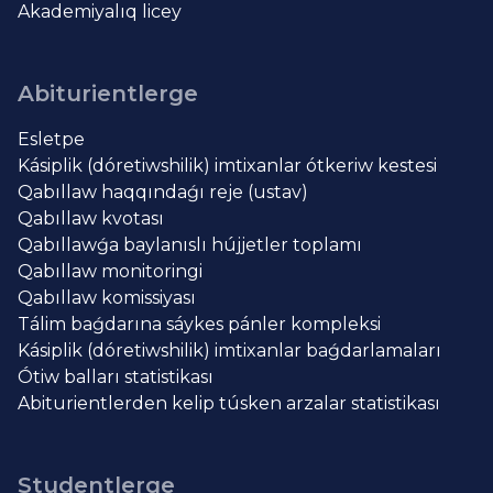
Akademiyalıq licey
Abiturientlerge
Esletpe
Kásiplik (dóretiwshilik) imtixanlar ótkeriw kestesi
Qabıllaw haqqındaǵı reje (ustav)
Qabıllaw kvotası
Qabıllawǵa baylanıslı hújjetler toplamı
Qabıllaw monitoringi
Qabıllaw komissiyası
Tálim baǵdarına sáykes pánler kompleksi
Kásiplik (dóretiwshilik) imtixanlar baǵdarlamaları
Ótiw balları statistikası
Abiturientlerden kelip túsken arzalar statistikası
Studentlerge