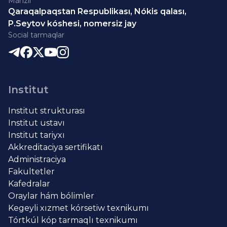
Mánzil
Qaraqalpaqstan Respublikası, Nókis qalası,
P.Seytov kóshesi, nomersiz jay
Social tarmaqlar
Institut
Institut strukturası
Institut ustavı
Institut tariyxı
Akkreditaciya sertifikatı
Administraciya
Fakultetler
Kafedralar
Oraylar hám bólimler
Kegeyli xızmet kórsetiw texnikumı
Tórtkúl kóp tarmaqlı texnikumı