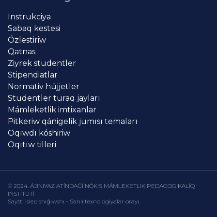
Instrukciya
Sabaq kestesi
Ózlestiriw
Qatnas
Ziyrek studentler
Stipendiatlar
Normativ hújjetler
Studentler turaq jayları
Mámleketlik imtixanlar
Pitkeriw qánigelik jumısı temaları
Oqıwdı kóshiriw
Oqıtıw tilleri
© 2024. ÁJINIYAZ ATÍNDAǴÍ NÓKIS MÁMLEKETLIK PEDAGOGIKALÍQ
INSTITUTÍ
Sayttı islep shıǵıwshı - Sanlı texnologiyalar orayı.