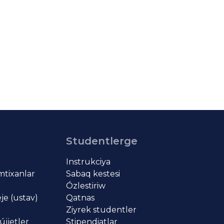
Studentlerge
Instrukciya
imtixanlar
Sabaq kestesi
Ózlestiriw
je (ustav)
Qatnas
Ziyrek studentler
újjetler
Stipendiatlar