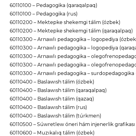
60110100 – Pedagogika (qaraqalpaq)
60110100 – Pedagogika (rus)
60110200 – Mektepke shekemgi tálim (ózbek)
60110200 – Mektepke shekemgi tálim (qaraqalpaq)
60110300 – Arnawlı pedagogika – logopediya (ózbek
60110300 – Arnawlı pedagogika – logopediya (qaraq
60110300 – Arnawlı pedagogika – olegofrenopedago
60110300 – Arnawlı pedagogika – olegofrenopedago
60110300 – Arnawlı pedagogika – surdopedagogika 
60110400 – Baslawısh tálim (ózbek)
60110400 – Baslawısh tálim (qaraqalpaq)
60110400 – Baslawısh tálim (qazaq)
60110400 – Baslawısh tálim (rus)
60110400 – Baslawısh tálim (túrkmen)
60110500 – Súwretlew óneri hám injenerlik grafikası
60110600 – Muzıkalıq tálim (ózbek)