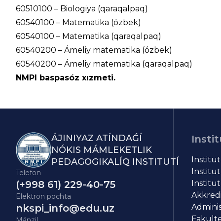
60510100 – Biologiya (qaraqalpaq)
60540100 – Matematika (ózbek)
60540100 – Matematika (qaraqalpaq)
60540200 – Ámeliy matematika (ózbek)
60540200 – Ámeliy matematika (qaraqalpaq)
NMPI baspasóz xızmeti.
ÁJINIYAZ ATÍNDAǴÍ
Instit
NÓKIS MÁMLEKETLIK
Institu
PEDAGOGIKALÍQ INSTITUTÍ
Institut
Telefon
(+998 61) 229-40-75
Institut
Akkredit
Elektron pochta
nkspi_info@edu.uz
Adminis
Fakulte
Mánzil