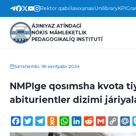
Rektor qabıllawxanası
Unilibrary
KPI
Gra
ÁJINIYAZ ATÍNDAǴÍ
NÓKIS MÁMLEKETLIK
PEDAGOGIKALÍQ INSTITUTÍ
Sa'rshembi, 18-sentyabr 2024
NMPIge qosımsha kvota tiy
abiturientler dizimi járiya
Facebook
Twitter
Telegram
Odnoklassniki
WhatsApp
LinkedIn
Reddit
Gmail
Cop
M
Lin