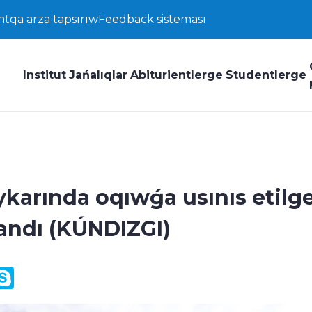
ntqa arza tapsırıw
Feedback sisteması
Institut
Jańalıqlar
Abiturientlerge
Studentlerge
karında oqıwǵa usınıs etilg
landı (KÚNDIZGI)
y
ail.Ru
Skype
k