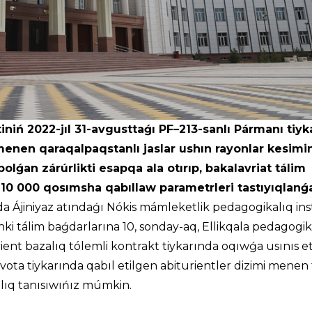
niń 2022-jıl 31-avgusttaǵı PF–213-sanlı Pármanı tiyk
enen qaraqalpaqstanlı jaslar ushın rayonlar kesimi
lǵan zárúrlikti esapqa ala otırıp, bakalavriat tálim
 10 000 qosımsha qabıllaw parametrleri tastıyıqlanǵ
a Ájiniyaz atındaǵı Nókis mámleketlik pedagogikalıq inst
hki tálim baǵdarlarına 10, sonday-aq, Ellikqala pedagogi
ent bazalıq tólemli kontrakt tiykarında oqıwǵa usınıs eti
ota tiykarında qabıl etilgen abiturientler dizimi menen 
olıq tanısıwıńız múmkin.