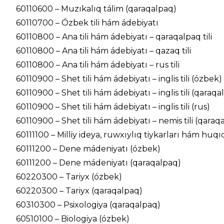
60110600 – Muzıkalıq tálim (qaraqalpaq)
60110700 – Ózbek tili hám ádebiyatı
60110800 – Ana tili hám ádebiyatı – qaraqalpaq tili
60110800 – Ana tili hám ádebiyatı – qazaq tili
60110800 – Ana tili hám ádebiyatı – rus tili
60110900 – Shet tili hám ádebiyatı – inglis tili (ózbek)
60110900 – Shet tili hám ádebiyatı – inglis tili (qaraqa
60110900 – Shet tili hám ádebiyatı – inglis tili (rus)
60110900 – Shet tili hám ádebiyatı – nemis tili (qaraq
60111100 – Milliy ideya, ruwxıylıq tiykarları hám huqı
60111200 – Dene mádeniyatı (ózbek)
60111200 – Dene mádeniyatı (qaraqalpaq)
60220300 – Tariyx (ózbek)
60220300 – Tariyx (qaraqalpaq)
60310300 – Psixologiya (qaraqalpaq)
60510100 – Biologiya (ózbek)