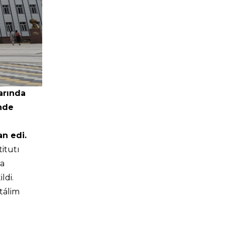
arında
nde
an edi.
itutı
ka
ldi.
tálim