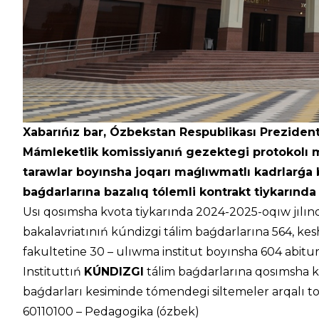
Xabarıńız bar, Ózbekstan Respublikası Prezidenti
Mámleketlik komissiyanıń gezektegi protokolı m
tarawlar boyınsha joqarı maǵlıwmatlı kadrlarǵa bo
baǵdarlarına bazalıq tólemli kontrakt tiykarında
Usı qosımsha kvota tiykarında 2024-2025-oqıw jılınd
bakalavriatınıń kúndizgi tálim baǵdarlarına 564, kes
fakultetine 30 – ulıwma institut boyınsha 604 abituri
Instituttıń
KÚNDIZGI
tálim baǵdarlarına qosımsha kv
baǵdarları kesiminde tómendegi siltemeler arqalı t
60110100 – Pedagogika (ózbek)