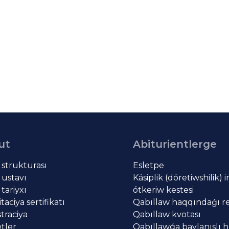
ut
Abiturientlerge
t strukturası
Esletpe
 ustavı
Kásiplik (dóretiwshilik) 
 tariyxı
ótkeriw kestesi
aciya sertifikatı
Qabıllaw haqqındaǵı re
traciya
Qabıllaw kvotası
tler
Qabıllawǵa baylanıslı h