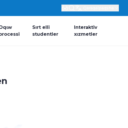
Qaraqalpaqsha
Oqɩw
Sırt elli
Interaktiv
processi
studentler
xızmetler
en