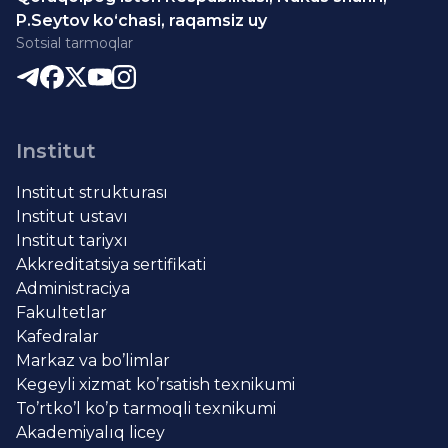
P.Seytov ko‘chasi, raqamsiz uy
Sotsial tarmoqlar
Institut
Institut strukturası
Institut ustavı
Institut tariyxı
Akkreditatsiya sertifikati
Administraciya
Fakultetlar
Kafedralar
Markaz va bo’limlar
Kegeyli xizmat ko’rsatish texnikumi
To’rtko’l ko’p tarmoqli texnikumi
Akademiyalıq licey