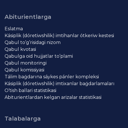
Abiturientlarga
Eslatma
Kásiplik (dóretiwshilik) imtihanlar ótkeriw kestesi
Qabul to’g’risidagi nizom
Qabul kvotasi
Qabulga oid hujjatlar to’plami
Qabul monitoringi
Qabul komissiyasi
Tálim baǵdarına sáykes pánler kompleksi
Kásiplik (dóretiwshilik) imtixanlar baǵdarlamaları
O’tish ballari statistikasi
Abiturientlardan kelgan arizalar statistikasi
Talabalarga