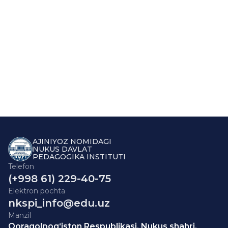
AJINIYOZ NOMIDAGI
NUKUS DAVLAT
PEDAGOGIKA INSTITUTI
Telefon
(+998 61) 229-40-75
Elektron pochta
nkspi_info@edu.uz
Manzil
Qoraqolpog‘iston Respublikasi, Nukus shahri,