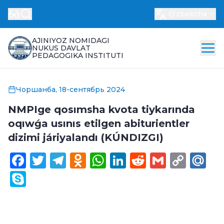
Oʻzbekcha
AJINIYOZ NOMIDAGI
NUKUS DAVLAT
PEDAGOGIKA INSTITUTI
Чоршанба, 18-сентябрь 2024
NMPIge qosımsha kvota tiykarında
oqıwǵa usınıs etilgen abiturientler
dizimi járiyalandı (KÚNDIZGI)
Facebook
Twitter
Telegram
Odnoklassniki
WhatsApp
LinkedIn
Reddit
Gmail
Cop
Ma
Link
Skype