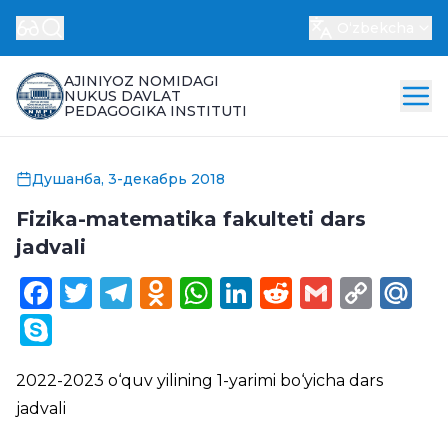
Oʻzbekcha
AJINIYOZ NOMIDAGI
NUKUS DAVLAT
PEDAGOGIKA INSTITUTI
Душанба, 3-декабрь 2018
Fizika-matematika fakulteti dars
jadvali
Facebook
Twitter
Telegram
Odnoklassniki
WhatsApp
LinkedIn
Reddit
Gmail
Cop
Ma
Link
Skype
2022-2023 o‘quv yilining 1-yarimi bo‘yicha dars
jadvali