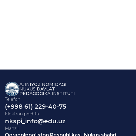
AJINIYOZ NOMIDAGI
NUKUS DAVLAT
PEDAGOGIKA INSTITUTI
Telefon
(+998 61) 229-40-75
Elektron pochta
nkspi_info@edu.uz
Manzil
Qoraqolpog‘iston Respublikasi, Nukus shahri,