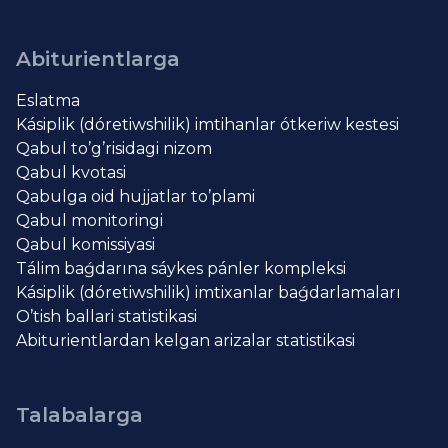
Abiturientlarga
Eslatma
Kásiplik (dóretiwshilik) imtihanlar ótkeriw kestesi
Qabul to’g’risidagi nizom
Qabul kvotasi
Qabulga oid hujjatlar to’plami
Qabul monitoringi
Qabul komissiyasi
Tálim baǵdarına sáykes pánler kompleksi
Kásiplik (dóretiwshilik) imtixanlar baǵdarlamaları
O’tish ballari statistikasi
Abiturientlardan kelgan arizalar statistikasi
Talabalarga