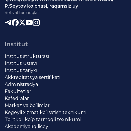
P.Seytov ko‘chasi, raqamsiz uy
Sotsial tarmoqlar
Institut
Institut strukturası
Institut ustavı
Institut tariyxı
Akkreditatsiya sertifikati
Administraciya
Fakultetlar
Kafedralar
Markaz va bo’limlar
Kegeyli xizmat ko’rsatish texnikumi
To’rtko’l ko’p tarmoqli texnikumi
Akademiyalıq licey