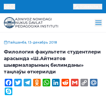
Oʻzbekcha
AJINIYOZ NOMIDAGI
NUKUS DAVLAT
PEDAGOGIKA INSTITUTI
Пайшанба, 13-декабрь 2018
Филология факультети студентлери
арасында «Ш.Айтматов
шығармаларының билимданы»
таңлаўы өткерилди
Facebook
Twitter
Telegram
Odnoklassniki
WhatsApp
LinkedIn
Reddit
Gmail
Cop
Ma
Link
Skype