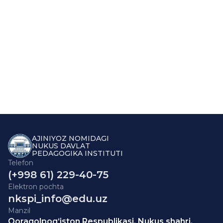
AJINIYOZ NOMIDAGI
NUKUS DAVLAT
PEDAGOGIKA INSTITUTI
Telefon
(+998 61) 229-40-75
Elektron pochta
nkspi_info@edu.uz
Manzil
Qoraqolpog‘iston Respublikasi, Nukus shahri,