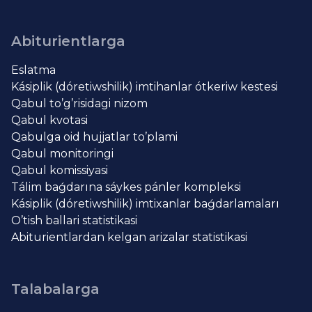
Abiturientlarga
Eslatma
Kásiplik (dóretiwshilik) imtihanlar ótkeriw kestesi
Qabul to’g’risidagi nizom
Qabul kvotasi
Qabulga oid hujjatlar to’plami
Qabul monitoringi
Qabul komissiyasi
Tálim baǵdarına sáykes pánler kompleksi
Kásiplik (dóretiwshilik) imtixanlar baǵdarlamaları
O’tish ballari statistikasi
Abiturientlardan kelgan arizalar statistikasi
Talabalarga