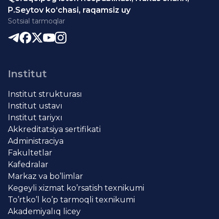
P.Seytov ko‘chasi, raqamsiz uy
Sotsial tarmoqlar
Institut
Institut strukturası
Institut ustavı
Institut tariyxı
Akkreditatsiya sertifikati
Administraciya
Fakultetlar
Kafedralar
Markaz va bo’limlar
Kegeyli xizmat ko’rsatish texnikumi
To’rtko’l ko’p tarmoqli texnikumi
Akademiyalıq licey