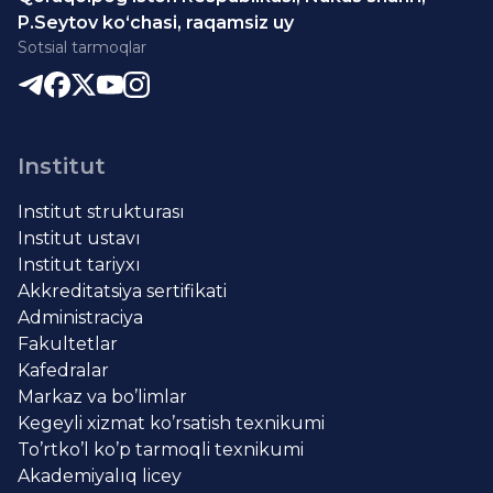
P.Seytov ko‘chasi, raqamsiz uy
Sotsial tarmoqlar
Institut
Institut strukturası
Institut ustavı
Institut tariyxı
Akkreditatsiya sertifikati
Administraciya
Fakultetlar
Kafedralar
Markaz va bo’limlar
Kegeyli xizmat ko’rsatish texnikumi
To’rtko’l ko’p tarmoqli texnikumi
Akademiyalıq licey