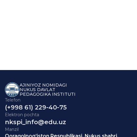
AJINIYOZ NOMIDAGI
NUKUS DAVLAT
PEDAGOGIKA INSTITUTI
Telefon
(+998 61) 229-40-75
Elektron pochta
nkspi_info@edu.uz
Manzil
Qoraqolpog‘iston Respublikasi, Nukus shahri,