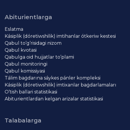
Abiturientlarga
Eslatma
Kásiplik (dóretiwshilik) imtihanlar ótkeriw kestesi
Qabul to’g’risidagi nizom
Qabul kvotasi
Qabulga oid hujjatlar to’plami
Qabul monitoringi
Qabul komissiyasi
Tálim baǵdarına sáykes pánler kompleksi
Kásiplik (dóretiwshilik) imtixanlar baǵdarlamaları
O’tish ballari statistikasi
Abiturientlardan kelgan arizalar statistikasi
Talabalarga