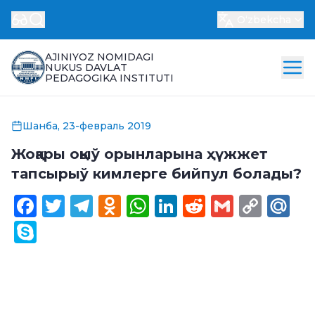
Oʻzbekcha
AJINIYOZ NOMIDAGI
NUKUS DAVLAT
PEDAGOGIKA INSTITUTI
Шанба, 23-февраль 2019
Жоқары оқыў орынларына ҳүжжет
тапсырыў кимлерге бийпул болады?
Facebook
Twitter
Telegram
Odnoklassniki
WhatsApp
LinkedIn
Reddit
Gmail
Cop
Ma
Link
Skype