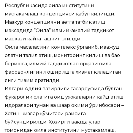
Республикасида оила институтини
мустаҳкамлаш концепцияси қабул қилинди.
Мазкур концепцияни ҳаётга татбиқ этиш
мақсадида “Оила” илмий-амалий тадқиқот
маркази қайта ташкил этилди.
Оила масаласини комплекс ўрганиб, мавжуд
ҳолатни таҳлил этиш, мониторинг қилиш ва баҳо
беришга, илмий тадқиқотлар орқали оила
фаровонлигини оширишга хизмат қиладиган
янги тизим яратилди.
Илгари Адлия вазирлиги тасарруфида бўлган
фуқаролик ҳолатига оид ҳужжатларни қайд этиш
идоралари туман ва шаҳар ҳокими ўринбосари –
Хотин-қизлар қўмитаси раисига
бўйсундирилди. Ҳозирги вақтда улар
томонидан оила институтини мустаҳкамлаш,