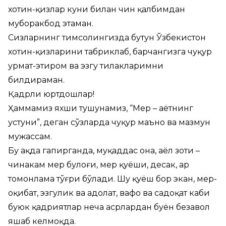
хотин-қизлар куни билан чин қалбимдан
муборакбод этаман.
Сизларнинг тимсолингизда бутун Ўзбекистон
хотин-қизларини табриклаб, барчангизга чуқур
ҳурмат-эҳтиром ва эзгу тилакларимни
билдираман.
Қадрли юртдошлар!
Ҳаммамиз яхши тушунамиз, “Меҳр – ҳаётнинг
устуни”, деган сўзларда чуқур маъно ва мазмун
мужассам.
Бу ҳақда гапирганда, муқаддас она, аёл зоти –
чинакам меҳр булоғи, меҳр қуёши, десак, ҳар
томонлама тўғри бўлади. Шу қуёш бор экан, меҳр-
оқибат, эзгулик ва адолат, вафо ва садоқат каби
буюк қадриятлар неча асрлардан буён безавол
яшаб келмоқда.