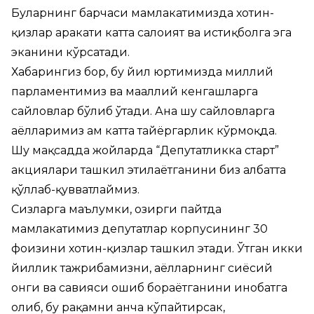
Буларнинг барчаси мамлакатимизда хотин-
қизлар ҳаракати катта салоҳият ва истиқболга эга
эканини кўрсатади.
Хабарингиз бор, бу йил юртимизда миллий
парламентимиз ва маҳаллий кенгашларга
сайловлар бўлиб ўтади. Ана шу сайловларга
аёлларимиз ҳам катта тайёргарлик кўрмоқда.
Шу мақсадда жойларда “Депутатликка старт”
акциялари ташкил этилаётганини биз албатта
қўллаб-қувватлаймиз.
Сизларга маълумки, ҳозирги пайтда
мамлакатимиз депутатлар корпусининг 30
фоизини хотин-қизлар ташкил этади. Ўтган икки
йиллик тажрибамизни, аёлларнинг сиёсий
онги ва савияси ошиб бораётганини инобатга
олиб, бу рақамни анча кўпайтирсак,