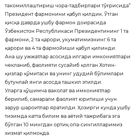
такомиллаштириш чора-тадбирлари тўғрисида”
Президент фармонини қабул қилдик. Ўтган
қисқа даврда ушбу фармон доирасида
Ўзбекистон Республикаси Президентининг 1 та
фармони, 2 та қарори, ҳукуматимизнинг 6 та
қарори ва 4 та фармойиши қабул қилинди.
Ана шу ҳужжатлар асосида илгари имкониятлари
чекланиб, фаолияти сусайиб қолган Хотин-
қизлар қўмитаси ва унинг ҳудудий бўлимлари
бутунлай янги асосда ташкил этилди.
Уларга қўшимча ваколат ва имкониятлар
берилиб, самарали фаолият юритиши учун
зарур шароитлар яратилди. Ҳозирги кунда ушбу
тизимда катта билим ва ҳаётий тажрибага эга
бўлган 10 мингдан ортиқ опа-сингилларимиз
хизмат қилмоқда.