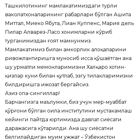
Ташкилотининг мамлакатимиздаги турли
ваколатхоналарининг раҳбарлари бўлган Ашита
Миттал, Миеко Ябута, Лиан Куппенс, Мария дель
Пилар Алварез-Ласо хонимларни кўриб
турганимиздан ғоят мамнунмиз.
Мамлакатимиз билан ҳамкорлик алоқаларини
ривожлантиришга муносиб ҳисса қўшаётган ана
шу ҳурматли меҳмонларимизни Халқаро хотин-
қизлар куни билан қутлаб, эзгу тилакларимизни
билдиришга ижозат бергайсиз.
Азиз опа-сингиллар!
Барчангизга маълумки, биз учун меҳр-муҳаббат
қўрғони бўлган оила институтини мустаҳкамлаш
кейинги пайтда юртимизда давлат сиёсати
даражасига кўтарилди. Ана шу сиёсатни
белгилайдиган муҳим ҳужжат – Ўзбекистон