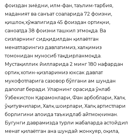
фоиздан зиёдни, илм-фан, таълим-тарбия,
маданият ва санъат соҳаларида 72 фоизни,
қишлоқ хўжалигида 45 фоиздан ортиқни,
саноатда 38 фоизни ташкил этмоқда. Ва
сизларнинг сидқидилдан қилаётган
меҳнатларингиз давлатимиз, халқимиз
томонидан муносиб тақдирланмоқда.
Мустақиллик йилларида 2 минг 180 нафардан
ортиқ хотин-қизларимиз юксак давлат
мукофотларига сазовор бўлгани ҳам шундан
далолат беради. Уларнинг орасида ўнлаб
Ўзбекистон Қаҳрамонлари, Фан арбоблари, Халқ
ўқитувчилари, Халқ шоирлари, Халқ артистлари
борлигини алоҳида таъкидлаб айтмоқчиман.
Бугунги даврамизда турли жабҳаларда астойдил
меҳнат қилаётган ана шундай жонкуяр, оқила,