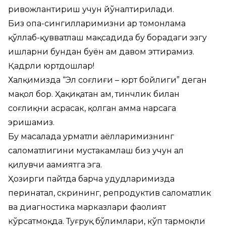
ривожлантириш учун йўналтирилади.
Биз опа-сингилларимизни ҳар томонлама
қўллаб-қувватлаш мақсадида бу борадаги эзгу
ишларни бундан буён ҳам давом эттирамиз.
Қадрли юртдошлар!
Халқимизда “Эл соғлиғи – юрт бойлиги” деган
мақол бор. Ҳақиқатан ҳам, тинчлик билан
соғлиқни асрасак, қолган ҳамма нарсага
эришамиз.
Бу масалада ҳурматли аёлларимизнинг
саломатлигини мустаҳкамлаш биз учун ҳал
қилувчи аҳамиятга эга.
Ҳозирги пайтда барча ҳудудларимизда
перинатал, скрининг, репродуктив саломатлик
ва диагностика марказлари фаолият
кўрсатмоқда. Туғруқ бўлимлари, кўп тармоқли