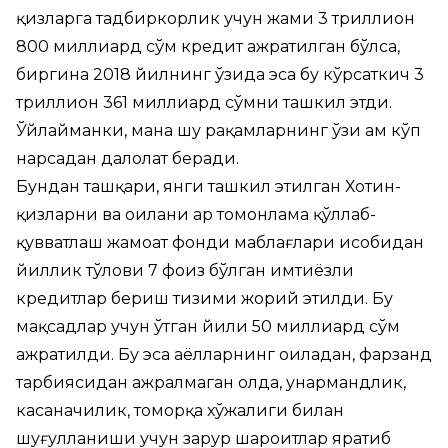
қизларга тадбиркорлик учун жами 3 триллион
800 миллиард сўм кредит ажратилган бўлса,
биргина 2018 йилнинг ўзида эса бу кўрсаткич 3
триллион 361 миллиард сўмни ташкил этди.
Ўйлайманки, мана шу рақамларнинг ўзи ҳам кўп
нарсадан далолат беради.
Бундан ташқари, янги ташкил этилган Хотин-
қизларни ва оилани ҳар томонлама қўллаб-
қувватлаш жамоат фонди маблағлари ҳисобидан
йиллик тўлови 7 фоиз бўлган имтиёзли
кредитлар бериш тизими жорий этилди. Бу
мақсадлар учун ўтган йили 50 миллиард сўм
ажратилди. Бу эса аёлларнинг оиладан, фарзанд
тарбиясидан ажралмаган ҳолда, ҳунармандлик,
касаначилик, томорқа хўжалиги билан
шуғулланиши учун зарур шароитлар яратиб