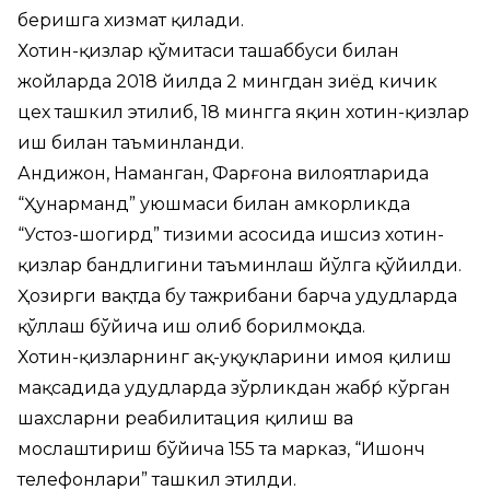
беришга хизмат қилади.
Хотин-қизлар қўмитаси ташаббуси билан
жойларда 2018 йилда 2 мингдан зиёд кичик
цех ташкил этилиб, 18 мингга яқин хотин-қизлар
иш билан таъминланди.
Андижон, Наманган, Фарғона вилоятларида
“Ҳунарманд” уюшмаси билан ҳамкорликда
“Устоз-шогирд” тизими асосида ишсиз хотин-
қизлар бандлигини таъминлаш йўлга қўйилди.
Ҳозирги вақтда бу тажрибани барча ҳудудларда
қўллаш бўйича иш олиб борилмоқда.
Хотин-қизларнинг ҳақ-ҳуқуқларини ҳимоя қилиш
мақсадида ҳудудларда зўрликдан жабр́ кўрган
шахсларни реабилитация қилиш ва
мослаштириш бўйича 155 та марказ, “Ишонч
телефонлари” ташкил этилди.