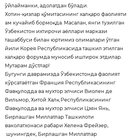
ўйлайманки, адолатдан бўлади.
Хотин-қизлар қўмитасининг халқаро фаолияти
ҳам кучайиб бормоқда. Масалан, янги тузилган
Ўзбекистон ихтирочи аёллари маркази
ташаббуси билан юртимиз олималари ўтган
йили Корея Республикасида ташкил этилган
халқаро форумда муносиб иштирок этдилар.
Муҳтарам дўстлар!
Бугунги даврамизда Ўзбекистонда фаолият
кўрсатаётган Франция Республикасининг
Фавқулодда ва мухтор элчиси Виолен де
Вильмор, Хитой Халқ Республикасининг
Фавқулодда ва мухтор элчиси Цзян Янь,
Бирлашган Миллатлар Ташкилоти
ваколатхонаси раҳбари Хелена Фрейзер,
шунингдек, Бирлашган Миллатлар