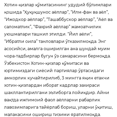
Хотин-қизлар қўмитасининг ҳудудий бўлимлари
қошида “Ҳуқуқшунос аёллар”, “Илм-фан ва аёл”,
“Ижодкор аёллар”, “Ташаббускор аёллар”, “Аёл ва
саломатлик”, “Фахрий аёллар” жамоатчилик
уюшмалари ташкил этилди. “Йил аёли”,
“Ибратли оила” танловлари ўтказилмоқда. Энг
асосийси, амалга оширилган ана шундай муҳим
чора-тадбирлар бугун ўз самарасини бермоқда.
Ўзбекистон Хотин-қизлар қўмитаси ва
юртимиздаги сиёсий партиялар ўртасидаги
ҳамкорлик кучайтирилиб, 3 мингга яқин етакчи
хотин-қизлардан иборат кадрлар захираси
шакллантирилгани эътиборга лойиқдир. Айни
вақтда ижтимоий фаол аёлларни раҳбарлик
лавозимларига тайёрлаб бориш, уларни ўқитиш,
малакасини ошириш тизими яратилмоқда.