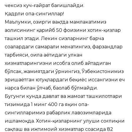
чексиз куч-ғайрат бағишлайди.
Қадрли опа-сингиллар!
Маълумки, ҳозирги вақтда мамлакатимиз
аҳолисининг қарийб 50 фоизини хотин-қизлар
ташкил этади. Лекин сизларнинг барча
соҳалардаги самарали меҳнатингиз, фарзандлар
тарбияси, оила ҳаётидаги улкан
хизматларингизни ҳисобга олиб айтадиган
бўлсак, жамиятдаги ўрнингиз, Ўзбекистонимиз
эришаётган ютуқлардаги беқиёс ҳиссангизни ҳеч
нарса билан ўлчаб, баҳолаб бўлмайди.
Бугунги кунда давлат ва жамоат ташкилотлари
тизимида 1 минг 400 га яқин опа-
сингилларимиз раҳбарлик лавозимларида
ишламоқда. Хотин-қизларнинг улуши соғлиқни
сақлаш ва ижтимоий хизматлар соҳасида 82