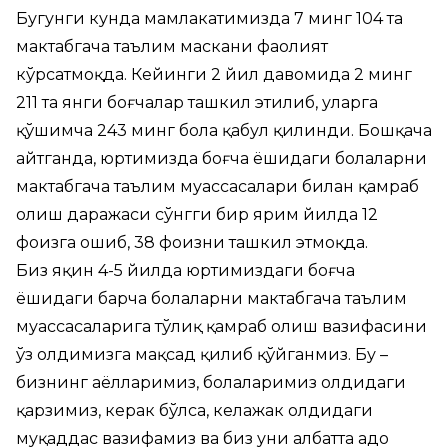
Бугунги кунда мамлакатимизда 7 минг 104 та
мактабгача таълим маскани фаолият
кўрсатмоқда. Кейинги 2 йил давомида 2 минг
211 та янги боғчалар ташкил этилиб, уларга
қўшимча 243 минг бола қабул қилинди. Бошқача
айтганда, юртимизда боғча ёшидаги болаларни
мактабгача таълим муассасалари билан қамраб
олиш даражаси сўнгги бир ярим йилда 12
фоизга ошиб, 38 фоизни ташкил этмоқда.
Биз яқин 4-5 йилда юртимиздаги боғча
ёшидаги барча болаларни мактабгача таълим
муассасаларига тўлиқ қамраб олиш вазифасини
ўз олдимизга мақсад қилиб қўйганмиз. Бу –
бизнинг аёлларимиз, болаларимиз олдидаги
қарзимиз, керак бўлса, келажак олдидаги
муқаддас вазифамиз ва биз уни албатта адо