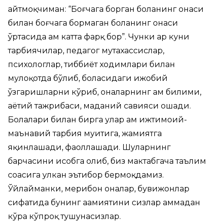
айтмоқчиман: “Боғчага борган боланинг онаси
билан боғчага бормаган боланинг онаси
ўртасида ҳам катта фарқ бор”. Чунки ҳар куни
тарбиячилар, педагог мутахассислар,
психологлар, тиббиёт ходимлари билан
мулоқотда бўлиб, боласидаги ижобий
ўзгаришларни кўриб, оналарнинг ҳам билими,
ҳаётий тажрибаси, маданий савияси ошади.
Болалари билан бирга улар ҳам ижтимоий-
маънавий тарбия муҳитига, жамиятга
яқинлашади, фаоллашади. Шуларнинг
барчасини ҳисобга олиб, биз мактабгача таълим
соҳасига улкан эътибор бермоқдамиз.
Ўйлайманки, меҳрибон оналар, бувижонлар
сифатида бунинг аҳамиятини сизлар ҳаммадан
кўра кўпроқ тушунасизлар.