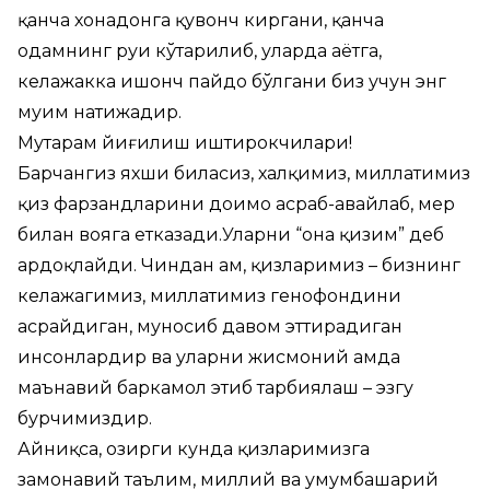
қанча хонадонга қувонч киргани, қанча
одамнинг руҳи кўтарилиб, уларда ҳаётга,
келажакка ишонч пайдо бўлгани биз учун энг
муҳим натижадир.
Муҳтарам йиғилиш иштирокчилари!
Барчангиз яхши биласиз, халқимиз, миллатимиз
қиз фарзандларини доимо асраб-авайлаб, меҳр
билан вояга етказади.Уларни “она қизим” деб
ардоқлайди. Чиндан ҳам, қизларимиз – бизнинг
келажагимиз, миллатимиз генофондини
асрайдиган, муносиб давом эттирадиган
инсонлардир ва уларни жисмоний ҳамда
маънавий баркамол этиб тарбиялаш – эзгу
бурчимиздир.
Айниқса, ҳозирги кунда қизларимизга
замонавий таълим, миллий ва умумбашарий