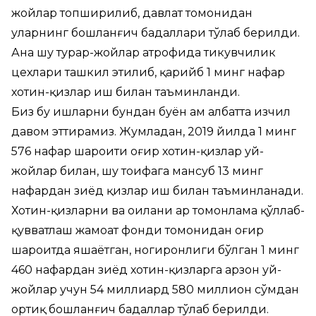
жойлар топширилиб, давлат томонидан
уларнинг бошланғич бадаллари тўлаб берилди.
Ана шу турар-жойлар атрофида тикувчилик
цехлари ташкил этилиб, қарийб 1 минг нафар
хотин-қизлар иш билан таъминланди.
Биз бу ишларни бундан буён ҳам албатта изчил
давом эттирамиз. Жумладан, 2019 йилда 1 минг
576 нафар шароити оғир хотин-қизлар уй-
жойлар билан, шу тоифага мансуб 13 минг
нафардан зиёд қизлар иш билан таъминланади.
Хотин-қизларни ва оилани ҳар томонлама қўллаб-
қувватлаш жамоат фонди томонидан оғир
шароитда яшаётган, ногиронлиги бўлган 1 минг
460 нафардан зиёд хотин-қизларга арзон уй-
жойлар учун 54 миллиард 580 миллион сўмдан
ортиқ бошланғич бадаллар тўлаб берилди.