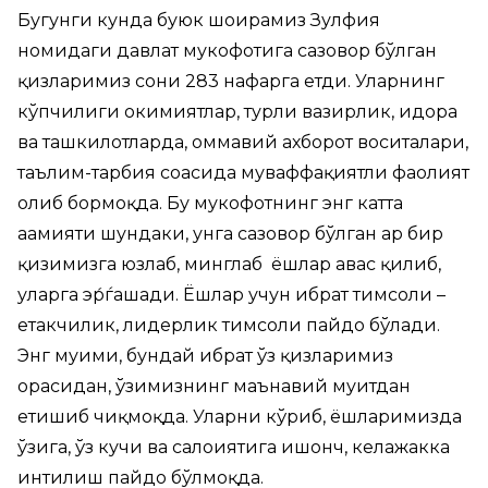
Бугунги кунда буюк шоирамиз Зулфия
номидаги давлат мукофотига сазовор бўлган
қизларимиз сони 283 нафарга етди. Уларнинг
кўпчилиги ҳокимиятлар, турли вазирлик, идора
ва ташкилотларда, оммавий ахборот воситалари,
таълим-тарбия соҳасида муваффақиятли фаолият
олиб бормоқда. Бу мукофотнинг энг катта
аҳамияти шундаки, унга сазовор бўлган ҳар бир
қизимизга юзлаб, минглаб ёшлар ҳавас қилиб,
уларга эр́ѓашади. Ёшлар учун ибрат тимсоли –
етакчилик, лидерлик тимсоли пайдо бўлади.
Энг муҳими, бундай ибрат ўз қизларимиз
орасидан, ўзимизнинг маънавий муҳитдан
етишиб чиқмоқда. Уларни кўриб, ёшларимизда
ўзига, ўз кучи ва салоҳиятига ишонч, келажакка
интилиш пайдо бўлмоқда.