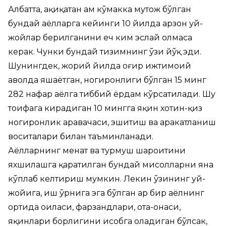
Албатта, ҳақиқатан ҳам кўмакка муҳтож бўлган
бундай аёлларга кейинги 10 йилда арзон уй-
жойлар берилганини ҳеч ким эслай олмаса
керак. Чунки бундай тизимнинг ўзи йўқ эди.
Шунингдек, жорий йилда оғир ижтимоий
аҳволда яшаётган, ногиронлиги бўлган 15 минг
282 нафар аёлга тиббий ёрдам кўрсатилади. Шу
тоифага кирадиган 10 мингга яқин хотин-қиз
ногиронлик аравачаси, эшитиш ва ҳаракатланиш
воситалари билан таъминланади.
Аёлларнинг меҳнат ва турмуш шароитини
яхшилашга қаратилган бундай мисолларни яна
кўплаб келтириш мумкин. Лекин ўзининг уй-
жойига, иш ўрнига эга бўлган ҳар бир аёлнинг
ортида оиласи, фарзандлари, ота-онаси,
яқинлари борлигини ҳисобга оладиган бўлсак,