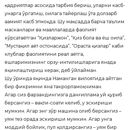
қадриятлар асосида тарбия бериш, уларни касб-
ҳунарга ўргатиш, оилага тайёрлаш ўта долзарб
аҳамият касб́ этмоқда. Шу мақсадда барча таълим
масканлари ва маҳаллаларда фаолият
кўрсатаётган “Қизларжон”, “Қиз бола ва ёш оила”,
“Мустақил ҳаёт остонасида”, “Ораста қизлар” каби
клублар фаолиятини реал ҳаётга,
ёшларимизнинг орзу-интилишларига янада
яқинлаштириш керак, деб ўйлайман.
Шу ўринда яқинда Наманган вилоятида айтган
бир фикримни яна такрорламоқчиман.
Агар сиз фарзандингизга данғиллама уй қуриб
берсангиз – вақти-соати келиб, у эскириши
мумкин. Агар энг зўр машина олиб берсангиз –
уям тез орада эскириши мумкин. Агар унга
моддий бойлик, пул қолдирсангиз – уям бир