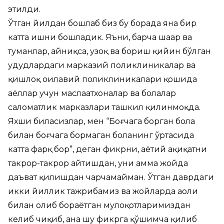
этилди.
Ўтган йилдан бошлаб биз бу борада яна бир
катта ишни бошладик. Яъни, барча шаҳар ва
туманлар, айниқса, узоқ ва бориш қийин бўлган
ҳудудлардаги марказий поликлиникалар ва
қишлоқ оилавий поликлиникалари қошида
аёллар учун маслаҳатхоналар ва болалар
саломатлик марказлари ташкил қилинмоқда.
Яхши биласизлар, мен “Боғчага борган бола
билан боғчага бормаган боланинг ўртасида
катта фарқ бор”, деган фикрни, ҳаётий ҳақиқатни
такрор-такрор айтишдан, уни ҳамма жойда
даъват қилишдан чарчамайман. Ўтган даврдаги
икки йиллик тажрибамиз ва жойларда аҳоли
билан олиб бораётган мулоқотларимиздан
келиб чиқиб, ана шу фикрга қўшимча қилиб