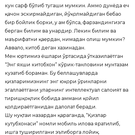
кун сарф бўлиб тугаши мумкин. Аммо дунёда ҳеч
қачон эскирмайдиган, йўқолмайдиган бебаҳо
бир бойлик борки, у ҳам бўлса, фарзандингизга
берган билим ва ҳунардир. Лекин билим ва
маърифатни қаердан, нимадан олиш мумкин?
Аввало, китоб деган хазинадан.
Мен юртимиз ёшлари ўртасида ўтказилаётган
“Энг яхши китобхон” кўрик-танловини мунтазам
кузатиб бораман. Бу беллашувларда
қизларимизнинг энг юқори ўринларни
эгаллаётгани уларнинг интеллектуал салоҳият ва
тиришқоқлик бобида ҳаммани қойил
қолдираётганидан далолат беради.
Шу нуқтаи назардан қараганда, “Қизлар
кутубхонаси” номли мобиль илова яратилиб,
ишга туширилгани эътиборга лойиқ.