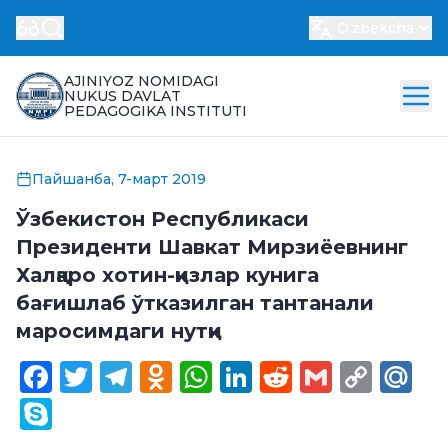
Oʻzbekcha
AJINIYOZ NOMIDAGI
NUKUS DAVLAT
PEDAGOGIKA INSTITUTI
Пайшанба, 7-март 2019
Ўзбекистон Республикаси
Президенти Шавкат Мирзиёевнинг
Халқаро хотин-қизлар кунига
бағишлаб ўтказилган тантанали
маросимдаги нутқи
Facebook
Twitter
Telegram
Odnoklassniki
WhatsApp
LinkedIn
Reddit
Gmail
Cop
Ma
Link
Skype