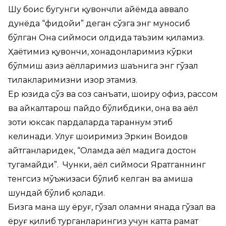
Шу боис бугунги қувончли айёмда аввало
дунёда “фидойи” деган сўзга энг муносиб
бўлган Она сиймоси олдида таъзим қиламиз.
Ҳаётимиз қувончи, хонадонларимиз кўрки
бўлмиш азиз аёлларимиз шаънига энг гўзал
тилакларимизни изҳор этамиз.
Ер юзида сўз ва соз санъати, шоиру ҳофиз, рассом
ва ҳайкалтарош пайдо бўлибдики, она ва аёл
зоти юксак пардаларда тараннум этиб
келинади. Улуғ шоиримиз Эркин Воҳидов
айтганларидек, “Оламда аёл мадҳига достон
тугамайди”. Чунки, аёл сиймоси Яратганнинг
тенгсиз мўъжизаси бўлиб келган ва ҳамиша
шундай бўлиб қолади.
Бизга мана шу ёруғ, гўзал оламни янада гўзал ва
ёруғ қилиб турганларингиз учун катта раҳмат