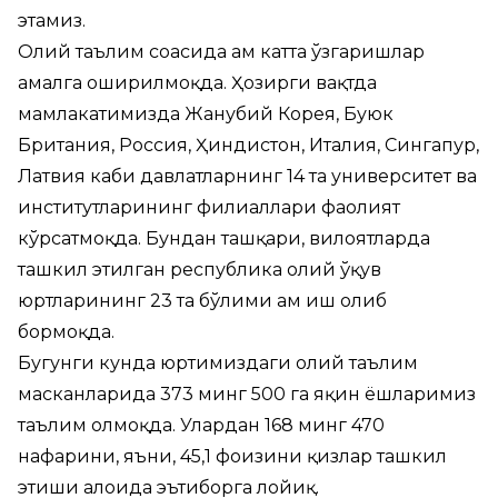
этамиз.
Олий таълим соҳасида ҳам катта ўзгаришлар
амалга оширилмоқда. Ҳозирги вақтда
мамлакатимизда Жанубий Корея, Буюк
Британия, Россия, Ҳиндистон, Италия, Сингапур,
Латвия каби давлатларнинг 14 та университет ва
институтларининг филиаллари фаолият
кўрсатмоқда. Бундан ташқари, вилоятларда
ташкил этилган республика олий ўқув
юртларининг 23 та бўлими ҳам иш олиб
бормоқда.
Бугунги кунда юртимиздаги олий таълим
масканларида 373 минг 500 га яқин ёшларимиз
таълим олмоқда. Улардан 168 минг 470
нафарини, яъни, 45,1 фоизини қизлар ташкил
этиши алоҳида эътиборга лойиқ.