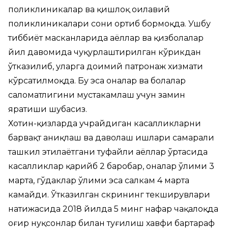
поликлиникалар ва қишлоқ оилавий
поликлиникалари сони ортиб бормоқда. Ушбу
тиббиёт масканларида аёллар ва қизболалар
йил давомида чуқурлаштирилган кўрикдан
ўтказилиб, уларга доимий патронаж хизмати
кўрсатилмоқда. Бу эса оналар ва болалар
саломатлигини мустаҳкамлаш учун замин
яратиши шубҳасиз.
Хотин-қизларда учрайдиган касалликларни
барвақт аниқлаш ва даволаш ишлари самарали
ташкил этилаётгани туфайли аёллар ўртасида
касалликлар қарийб 2 баробар, оналар ўлими 3
марта, гўдаклар ўлими эса салкам 4 марта
камайди. Ўтказилган скрининг текширувлари
натижасида 2018 йилда 5 минг нафар чақалоқда
оғир нуқсонлар билан туғилиш хавфи бартараф