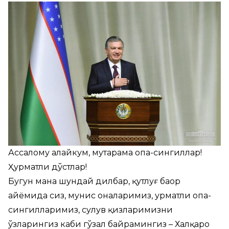
Ассалому алайкум, муҳтарама опа-сингиллар!
Ҳурматли дўстлар!
Бугун мана шундай дилбар, қутлуғ баҳор
айёмида сиз, мунис оналаримиз, ҳурматли опа-
сингилларимиз, сулув қизларимизни
ўзларингиз каби гўзал байрамингиз – Халқаро