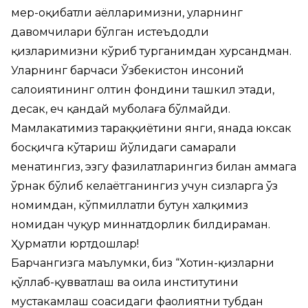
меҳр-оқибатли аёлларимизни, уларнинг
давомчилари бўлган истеъдодли
қизларимизни кўриб турганимдан хурсандман.
Уларнинг барчаси Ўзбекистон инсоний
салоҳиятининг олтин фондини ташкил этади,
десак, ҳеч қандай муболаға бўлмайди.
Мамлакатимиз тараққиётини янги, янада юксак
босқичга кўтариш йўлидаги самарали
меҳнатингиз, эзгу фазилатларингиз билан ҳаммага
ўрнак бўлиб келаётганингиз учун сизларга ўз
номимдан, кўпмиллатли бутун халқимиз
номидан чуқур миннатдорлик билдираман.
Ҳурматли юртдошлар!
Барчангизга маълумки, биз “Хотин-қизларни
қўллаб-қувватлаш ва оила институтини
мустаҳкамлаш соҳасидаги фаолиятни тубдан