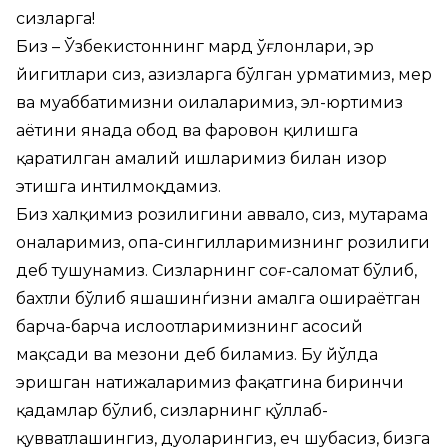
сизларга!
Биз – Ўзбекистоннинг мард ўғлонлари, эр
йигитлари сиз, азизларга бўлган ҳурматимиз, меҳр
ва муҳаббатимизни оилаларимиз, эл-юртимиз
ҳаётини янада обод ва фаровон қилишга
қаратилган амалий ишларимиз билан изҳор
этишга интилмоқдамиз.
Биз халқимиз розилигини аввало, сиз, муҳтарама
оналаримиз, опа-сингилларимизнинг розилиги
деб тушунамиз. Сизларнинг соғ-саломат бўлиб,
бахтли бўлиб яшашинѓизни амалга ошираётган
барча-барча ислоҳотларимизнинг асосий
мақсади ва мезони деб биламиз. Бу йўлда
эришган натижаларимиз фақатгина биринчи
қадамлар бўлиб, сизларнинг қўллаб-
қувватлашингиз, дуоларингиз, ҳеч шубҳасиз, бизга