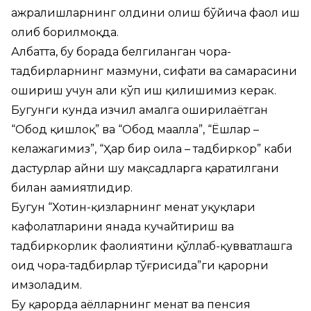
ажралишларнинг олдини олиш бўйича фаол иш
олиб борилмоқда.
Албатта, бу борада белгиланган чора-
тадбирларнинг мазмуни, сифати ва самарасини
ошириш учун ҳали кўп иш қилишимиз керак.
Бугунги кунда изчил амалга оширилаётган
“Обод қишлоқ” ва “Обод маҳалла”, “Ёшлар –
келажагимиз”, “Ҳар бир оила – тадбиркор” каби
дастурлар айни шу мақсадларга қаратилгани
билан аҳамиятлидир.
Бугун “Хотин-қизларнинг меҳнат ҳуқуқлари
кафолатларини янада кучайтириш ва
тадбиркорлик фаолиятини қўллаб-қувватлашга
оид чора-тадбирлар тўғрисида”ги қарорни
имзоладим.
Бу қарорда аёлларнинг меҳнат ва пенсия