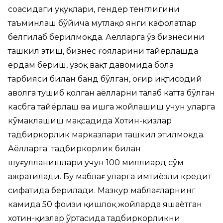
соҳасидаги ҳуқуқлари, гендер тенглигини
таъминлаш бўйича мутлақо янги кафолатлар
белгилаб берилмоқда. Аёлларга ўз бизнесини
ташкил этиш, бизнес ғояларини тайёрлашда
ёрдам бериш, узоқ вақт давомида бола
тарбияси билан банд бўлган, оғир иқтисодий
аҳволга тушиб қолган аёлларни талаб катта бўлган
касбга тайёрлаш ва ишга жойлашиш учун уларга
кўмаклашиш мақсадида Хотин-қизлар
тадбиркорлик марказлари ташкил этилмоқда.
Аёлларга тадбиркорлик билан
шуғулланишлари учун 100 миллиард сўм
ажратилади. Бу маблағ уларга имтиёзли кредит
сифатида берилади. Мазкур маблағларнинг
камида 50 фоизи қишлоқ жойларда яшаётган
хотин-қизлар ўртасида тадбиркорликни