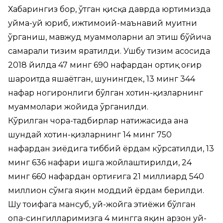
Хабарингиз бор, ўтган қисқа даврда юртимизда
уйма-уй юриб, ижтимоий-маънавий муҳитни
ўрганиш, мавжуд муаммоларни ҳал этиш бўйича
самарали тизим яратилди. Ушбу тизим асосида
2018 йилда 47 минг 690 нафардан ортиқ оғир
шароитда яшаётган, шунингдек, 13 минг 344
нафар ногиронлиги бўлган хотин-қизларнинг
муаммолари жойида ўрганилди.
Кўрилган чора-тадбирлар натижасида ана
шундай хотин-қизларнинг 14 минг 750
нафардан зиёдига тиббий ёрдам кўрсатилди, 13
минг 636 нафари ишга жойлаштирилди, 24
минг 660 нафардан ортиғига 21 миллиард 540
миллион сўмга яқин моддий ёрдам берилди.
Шу тоифага мансуб, уй-жойга эҳтиёжи бўлган
опа-сингилларимизга 4 мингга яқин арзон уй-