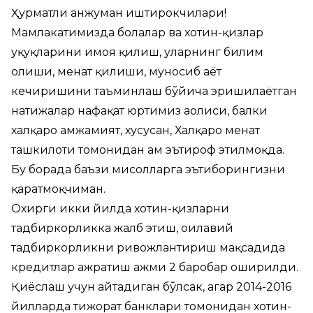
Ҳурматли анжуман иштирокчилари!
Мамлакатимизда болалар ва хотин-қизлар
ҳуқуқларини ҳимоя қилиш, уларнинг билим
олиши, меҳнат қилиши, муносиб ҳаёт
кечиришини таъминлаш бўйича эришилаётган
натижалар нафақат юртимиз аҳолиси, балки
халқаро ҳамжамият, хусусан, Халқаро меҳнат
ташкилоти томонидан ҳам эътироф этилмоқда.
Бу борада баъзи мисолларга эътиборингизни
қаратмоқчиман.
Охирги икки йилда хотин-қизларни
тадбиркорликка жалб этиш, оилавий
тадбиркорликни ривожлантириш мақсадида
кредитлар ажратиш ҳажми 2 баробар оширилди.
Қиёслаш учун айтадиган бўлсак, агар 2014-2016
йилларда тижорат банклари томонидан хотин-