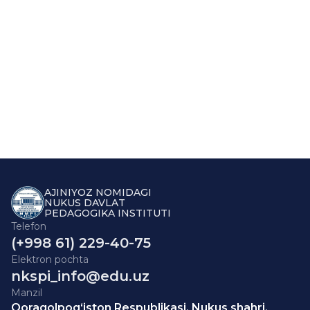
AJINIYOZ NOMIDAGI
NUKUS DAVLAT
PEDAGOGIKA INSTITUTI
Telefon
(+998 61) 229-40-75
Elektron pochta
nkspi_info@edu.uz
Manzil
Qoraqolpog‘iston Respublikasi, Nukus shahri,