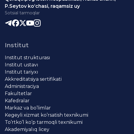
P.Seytov ko‘chasi, raqamsiz uy
Sotsial tarmoqlar
Institut
Institut strukturası
Institut ustavı
Institut tariyxı
Akkreditatsiya sertifikati
Administraciya
Fakultetlar
Kafedralar
Markaz va bo’limlar
Kegeyli xizmat ko’rsatish texnikumi
To’rtko’l ko’p tarmoqli texnikumi
Akademiyalıq licey