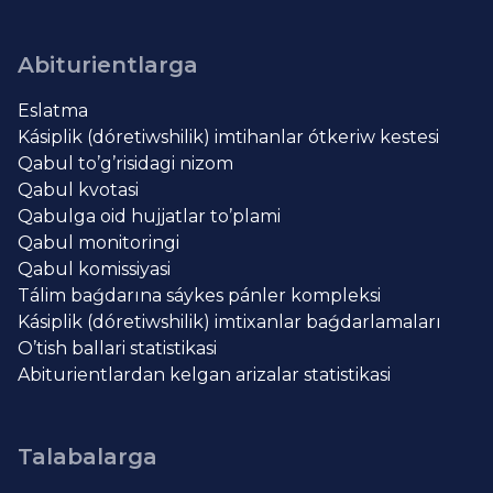
Abiturientlarga
Eslatma
Kásiplik (dóretiwshilik) imtihanlar ótkeriw kestesi
Qabul to’g’risidagi nizom
Qabul kvotasi
Qabulga oid hujjatlar to’plami
Qabul monitoringi
Qabul komissiyasi
Tálim baǵdarına sáykes pánler kompleksi
Kásiplik (dóretiwshilik) imtixanlar baǵdarlamaları
O’tish ballari statistikasi
Abiturientlardan kelgan arizalar statistikasi
Talabalarga