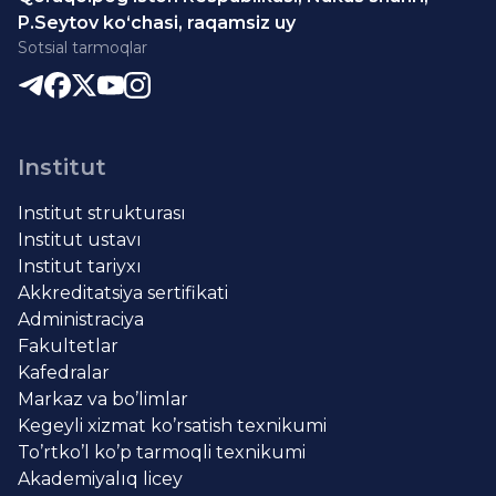
P.Seytov ko‘chasi, raqamsiz uy
Sotsial tarmoqlar
Institut
Institut strukturası
Institut ustavı
Institut tariyxı
Akkreditatsiya sertifikati
Administraciya
Fakultetlar
Kafedralar
Markaz va bo’limlar
Kegeyli xizmat ko’rsatish texnikumi
To’rtko’l ko’p tarmoqli texnikumi
Akademiyalıq licey