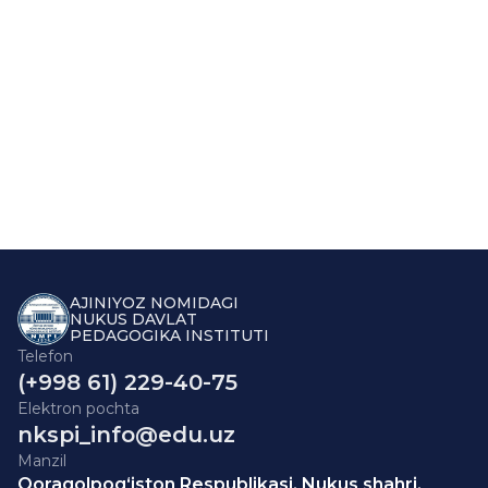
AJINIYOZ NOMIDAGI
NUKUS DAVLAT
PEDAGOGIKA INSTITUTI
Telefon
(+998 61) 229-40-75
Elektron pochta
nkspi_info@edu.uz
Manzil
Qoraqolpog‘iston Respublikasi, Nukus shahri,