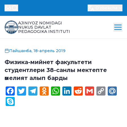
Oʻzbekcha
AJINIYOZ NOMIDAGI
NUKUS DAVLAT
PEDAGOGIKA INSTITUTI
Пайшанба, 18-апрель 2019
Физика-мийнет факультети
студентлери 38-санлы мектепте
әмелият алып барды
Facebook
Twitter
Telegram
Odnoklassniki
WhatsApp
LinkedIn
Reddit
Gmail
Cop
Ma
Link
Skype