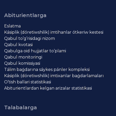
Abiturientlarga
Eslatma
Kásiplik (dóretiwshilik) imtihanlar ótkeriw kestesi
Qabul to’g’risidagi nizom
Qabul kvotasi
Qabulga oid hujjatlar to’plami
Qabul monitoringi
Qabul komissiyasi
Tálim baǵdarına sáykes pánler kompleksi
Kásiplik (dóretiwshilik) imtixanlar baǵdarlamaları
O’tish ballari statistikasi
Abiturientlardan kelgan arizalar statistikasi
Talabalarga