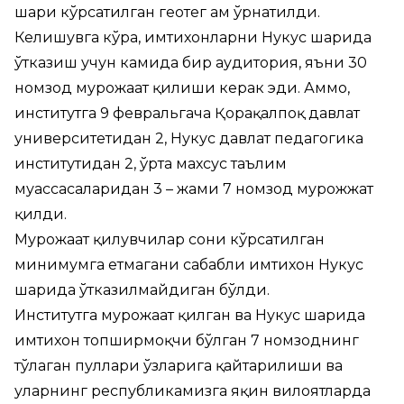
шаҳри кўрсатилган геотег ҳам ўрнатилди.
Келишувга кўра, имтихонларни Нукус шаҳрида
ўтказиш учун камида бир аудитория, яъни 30
номзод мурожаат қилиши керак эди. Аммо,
институтга 9 февральгача Қорақалпоқ давлат
университетидан 2, Нукус давлат педагогика
институтидан 2, ўрта махсус таълим
муассасаларидан 3 – жами 7 номзод мурожжат
қилди.
Мурожаат қилувчилар сони кўрсатилган
минимумга етмагани сабабли имтихон Нукус
шаҳрида ўтказилмайдиган бўлди.
Институтга мурожаат қилган ва Нукус шаҳрида
имтихон топширмоқчи бўлган 7 номзоднинг
тўлаган пуллари ўзларига қайтарилиши ва
уларнинг республикамизга яқин вилоятларда