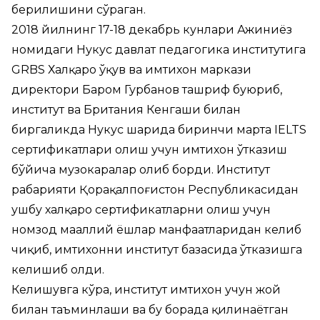
берилишини сўраган.
2018 йилнинг 17-18 декабрь кунлари Ажиниёз
номидаги Нукус давлат педагогика институтига
GRBS Халқаро ўқув ва имтихон маркази
директори Баҳром Гурбанов ташриф буюриб,
институт ва Британия Кенгаши билан
биргаликда Нукус шаҳрида биринчи марта IELTS
сертификатлари олиш учун имтихон ўтказиш
бўйича музокаралар олиб борди. Институт
раҳбарияти Қорақалпоғистон Республикасидан
ушбу халқаро сертификатларни олиш учун
номзод маҳаллий ёшлар манфаатларидан келиб
чиқиб, имтихонни институт базасида ўтказишга
келишиб олди.
Келишувга кўра, институт имтихон учун жой
билан таъминлаши ва бу борада қилинаётган