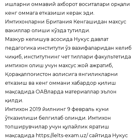
ишларни оммавий ахборот воситалари орқали
кенг оммага етказиши керак эди.
Имтихонларни Британия Кенгашидан махсус
вакиллар олиши кўзда тутилди.
Мазкур келишув асосида Нукус давлат
педагогика институти ўз вазифаларидан келиб
чиқиб, институтнинг чет тиллари факультетида
имтихон олиш учун махсус жой ажратиб,
Қорақалпоғистон аҳолисига янгиликларни
етказиш ва кенг оммани хабардор қилиш
мақсадида ОАВларда материаллар эълон
қилди.
Имтихон 2019 йилнинг 9 февраль куни
ўтказилиши белгилаб олинди. Имтихон
топширувчилар учун қулайлик яратиш
мақсадида
https://ielts-exam.uz/
сайтида Нукус