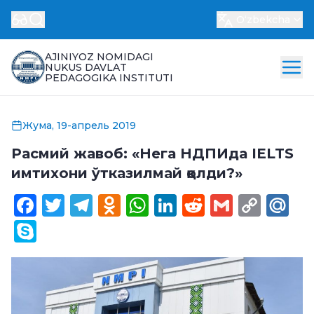
Oʻzbekcha
AJINIYOZ NOMIDAGI
NUKUS DAVLAT
PEDAGOGIKA INSTITUTI
Жума, 19-апрель 2019
Расмий жавоб: «Нега НДПИда IELTS
имтихони ўтказилмай қолди?»
Facebook
Twitter
Telegram
Odnoklassniki
WhatsApp
LinkedIn
Reddit
Gmail
Cop
Ma
Link
Skype