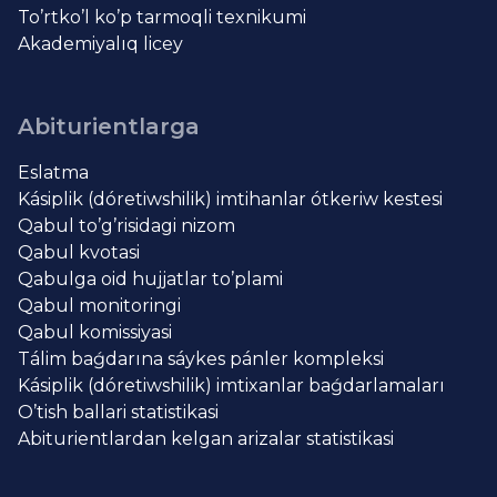
To’rtko’l ko’p tarmoqli texnikumi
Akademiyalıq licey
Abiturientlarga
Eslatma
Kásiplik (dóretiwshilik) imtihanlar ótkeriw kestesi
Qabul to’g’risidagi nizom
Qabul kvotasi
Qabulga oid hujjatlar to’plami
Qabul monitoringi
Qabul komissiyasi
Tálim baǵdarına sáykes pánler kompleksi
Kásiplik (dóretiwshilik) imtixanlar baǵdarlamaları
O’tish ballari statistikasi
Abiturientlardan kelgan arizalar statistikasi