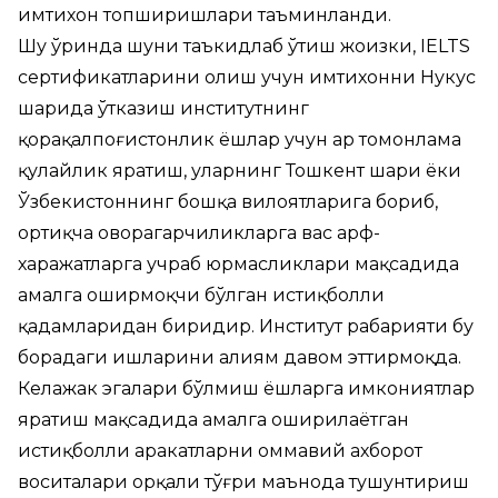
имтихон топширишлари таъминланди.
Шу ўринда шуни таъкидлаб ўтиш жоизки, IELTS
сертификатларини олиш учун имтихонни Нукус
шаҳрида ўтказиш институтнинг
қорақалпоғистонлик ёшлар учун ҳар томонлама
қулайлик яратиш, уларнинг Тошкент шаҳри ёки
Ўзбекистоннинг бошқа вилоятларига бориб,
ортиқча оворагарчиликларга вас арф-
харажатларга учраб юрмасликлари мақсадида
амалга оширмоқчи бўлган истиқболли
қадамларидан биридир. Институт раҳбарияти бу
борадаги ишларини ҳалиям давом эттирмоқда.
Келажак эгалари бўлмиш ёшларга имкониятлар
яратиш мақсадида амалга оширилаётган
истиқболли ҳаракатларни оммавий ахборот
воситалари орқали тўғри маънода тушунтириш