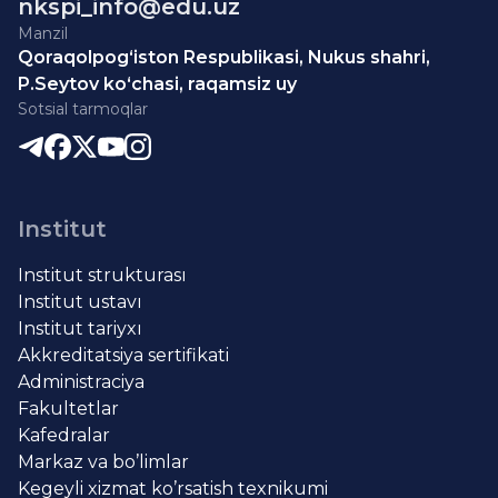
nkspi_info@edu.uz
Manzil
Qoraqolpog‘iston Respublikasi, Nukus shahri,
P.Seytov ko‘chasi, raqamsiz uy
Sotsial tarmoqlar
Institut
Institut strukturası
Institut ustavı
Institut tariyxı
Akkreditatsiya sertifikati
Administraciya
Fakultetlar
Kafedralar
Markaz va bo’limlar
Kegeyli xizmat ko’rsatish texnikumi