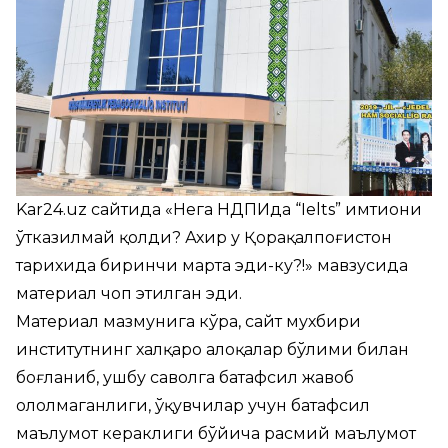
Kar24.uz сайтида «Нега НДПИда “Ielts” имтиҳони
ўтказилмай қолди? Ахир у Қорақалпоғистон
тарихида биринчи марта эди-ку?!» мавзусида
материал
чоп этилган эди
.
Материал мазмунига кўра, сайт мухбири
институтнинг халқаро алоқалар бўлими билан
боғланиб, ушбу саволга батафсил жавоб
ололмаганлиги, ўқувчилар учун батафсил
маълумот кераклиги бўйича расмий маълумот