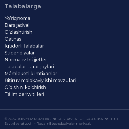
Talabalarga
Yo’riqnoma
Dars jadvali
O’zlashtirish
Qatnas
Iqtidorli talabalar
Stipendiyalar
Normativ hújjetler
Talabalar turar joylari
Mámleketlik imtixanlar
Bitiruv malakaviy ishi mavzulari
O’qishini ko’chirish
Tálim beriw tilleri
© 2024. AJINIYOZ NOMIDAGI NUKUS DAVLAT PEDAGOGIKA INSTITUTI
Saytni yaratuvchi - Raqamli texnologiyalar markazi.