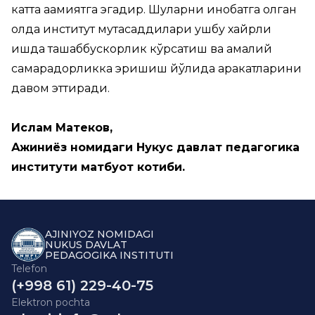
катта аҳамиятга эгадир. Шуларни инобатга олган
ҳолда институт мутасаддилари ушбу хайрли
ишда ташаббускорлик кўрсатиш ва амалий
самарадорликка эришиш йўлида ҳаракатларини
давом эттиради.
Ислам Матеков,
Ажиниёз номидаги Нукус давлат педагогика
институти матбуот котиби.
AJINIYOZ NOMIDAGI
NUKUS DAVLAT
PEDAGOGIKA INSTITUTI
Telefon
(+998 61) 229-40-75
Elektron pochta