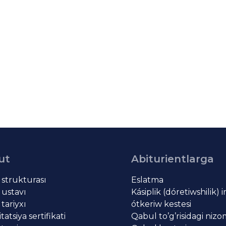
ut
Abiturientlarga
t strukturası
Eslatma
 ustavı
Kásiplik (dóretiwshilik) 
 tariyxı
ótkeriw kestesi
atsiya sertifikati
Qabul to’g’risidagi niz