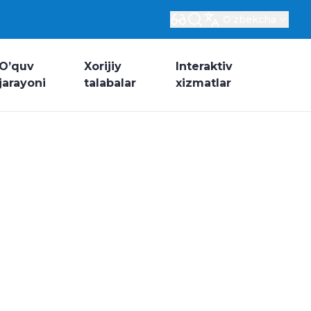
Oʻzbekcha
O’quv
Xorijiy
Interaktiv
jarayoni
talabalar
xizmatlar