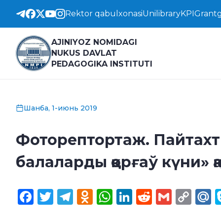
Rektor qabulxonasi
Unilibrary
KPI
Grantg
AJINIYOZ NOMIDAGI
NUKUS DAVLAT
PEDAGOGIKA INSTITUTI
Шанба, 1-июнь 2019
Фоторептортаж. Пайтахт
балаларды қорғаў күни» қ
Facebook
Twitter
Telegram
Odnoklassniki
WhatsApp
LinkedIn
Reddit
Gmail
Cop
M
Lin