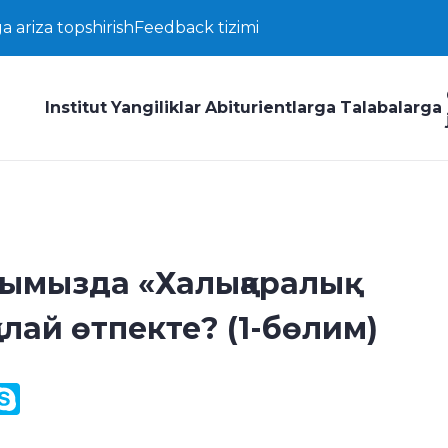
a ariza topshirish
Feedback tizimi
Institut
Yangiliklar
Abiturientlarga
Talabalarga
ымызда «Халықаралық
алай өтпекте? (1-бөлим)
y
ail.Ru
Skype
k