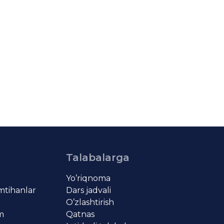
Talabalarga
Yo’riqnoma
imtihanlar
Dars jadvali
O’zlashtirish
om
Qatnas